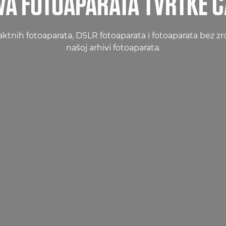
VA FOTOAPARATA TVRTKE 
nih fotoaparata, DSLR fotoaparata i fotoaparata bez zrca
našoj arhivi fotoaparata.