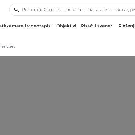
ti/kamere i videozapisi
Objektivi
Pisači i skeneri
Rješenj
Arhiva fotoaparata koji se više ne proizvode