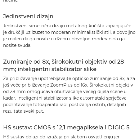
načine.
Jedinstveni dizajn
Jedinstveni simetrični dizajn metalnog kućišta zapanjujuće
je drukčiji uz izuzetno moderan minimalistički stil, a dovoljno
je malen da ga nosite u džepu i dovoljno moderan da ga
nosite svuda.
Zumiranje od 8x, širokokutni objektiv od 28
mm; inteligentni stabilizator slike
Za približavanje upotrebljavajte optičko zumiranje od 8x, a za
još veće približavanje ZoomPlus od 16x. Širokokutni objektiv
od 28 mm omogućava obuhvaćanje većeg dijela scene u
kadar. Inteligentni stabilizator slike automatski sprječava
podrhtavanje fotoaparata radi postizanja oštrih, detaljnih
rezultata svaki put.
HS sustav: CMOS s 12,1 megapiksela i DIGIC 5
HS sustav dolazi do izražaja pri slabom osvjetljenju jer