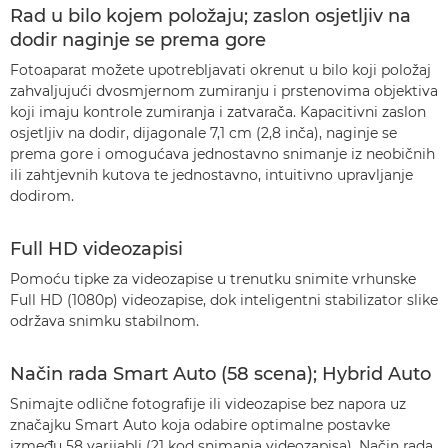
Rad u bilo kojem položaju; zaslon osjetljiv na
dodir naginje se prema gore
Fotoaparat možete upotrebljavati okrenut u bilo koji položaj
zahvaljujući dvosmjernom zumiranju i prstenovima objektiva
koji imaju kontrole zumiranja i zatvarača. Kapacitivni zaslon
osjetljiv na dodir, dijagonale 7,1 cm (2,8 inča), naginje se
prema gore i omogućava jednostavno snimanje iz neobičnih
ili zahtjevnih kutova te jednostavno, intuitivno upravljanje
dodirom.
Full HD videozapisi
Pomoću tipke za videozapise u trenutku snimite vrhunske
Full HD (1080p) videozapise, dok inteligentni stabilizator slike
održava snimku stabilnom.
Način rada Smart Auto (58 scena); Hybrid Auto
Snimajte odlične fotografije ili videozapise bez napora uz
značajku Smart Auto koja odabire optimalne postavke
između 58 varijabli (21 kod snimanja videozapisa). Način rada