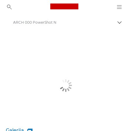
Canon Logo, back to ho
ARCH 000 PowerShot N
Uklju
Canon
Galerija
