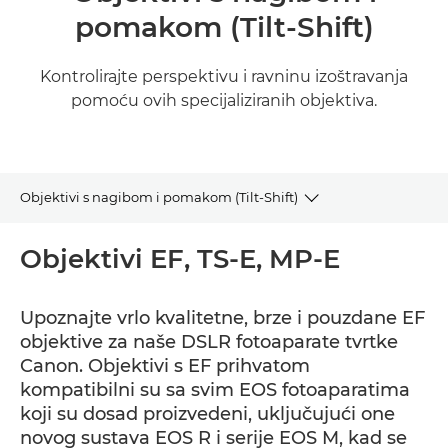
pomakom (Tilt-Shift)
Kontrolirajte perspektivu i ravninu izoštravanja
pomoću ovih specijaliziranih objektiva.
Objektivi s nagibom i pomakom (Tilt-Shift)
EF
Objektivi EF, TS-E, MP-E
Upoznajte vrlo kvalitetne, brze i pouzdane EF
objektive za naše DSLR fotoaparate tvrtke
Canon. Objektivi s EF prihvatom
kompatibilni su sa svim EOS fotoaparatima
koji su dosad proizvedeni, uključujući one
novog sustava EOS R i serije EOS M, kad se