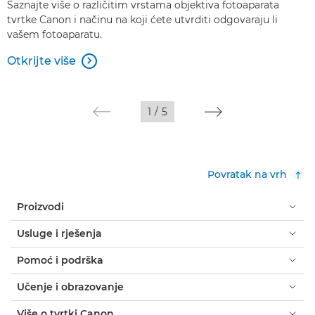
Saznajte više o različitim vrstama objektiva fotoaparata
tvrtke Canon i načinu na koji ćete utvrditi odgovaraju li
vašem fotoaparatu.
Otkrijte više

1
/
5
Povratak na vrh
Proizvodi
Usluge i rješenja
Pomoć i podrška
Učenje i obrazovanje
Više o tvrtki Canon