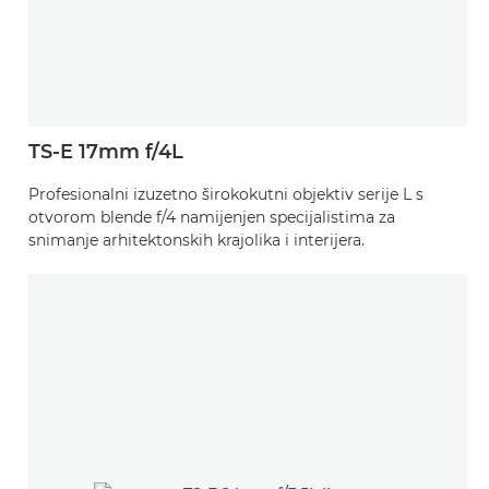
TS-E 17mm f/4L
Profesionalni izuzetno širokokutni objektiv serije L s
otvorom blende f/4 namijenjen specijalistima za
snimanje arhitektonskih krajolika i interijera.