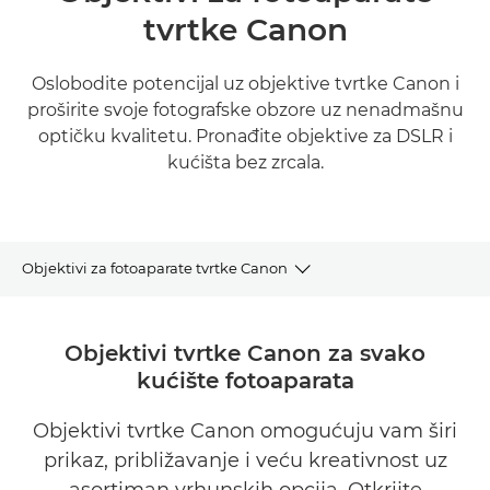
tvrtke Canon
Oslobodite potencijal uz objektive tvrtke Canon i
proširite svoje fotografske obzore uz nenadmašnu
optičku kvalitetu. Pronađite objektive za DSLR i
kućišta bez zrcala.
Objektivi za fotoaparate tvrtke Canon
Asortiman objektiva
Objektivi tvrtke Canon za svako
kućište fotoaparata
Objektivi i dodatna oprema
Objektivi tvrtke Canon omogućuju vam širi
Objektivi prema tipu
prikaz, približavanje i veću kreativnost uz
Pronađite inspiraciju