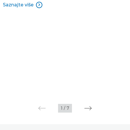
Saznajte više

1
/
7