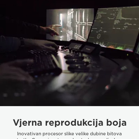
Vjerna reprodukcija boja
Inovativan procesor slike velike dubine bitova