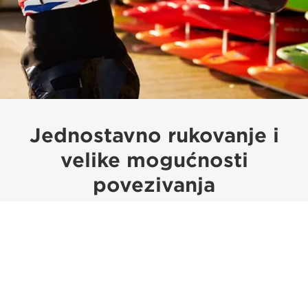
Jednostavno rukovanje i
velike mogućnosti
povezivanja
Ugrađena upravljačka ploča s kružnim biračem i
tipkama kojima možete dodjeljivati funkcije
omogućava jednostavno rukovanje, a velike
mogućnosti povezivanja omogućavaju
besprijekornu integraciju u postojeće produkcijske
konfiguracije.