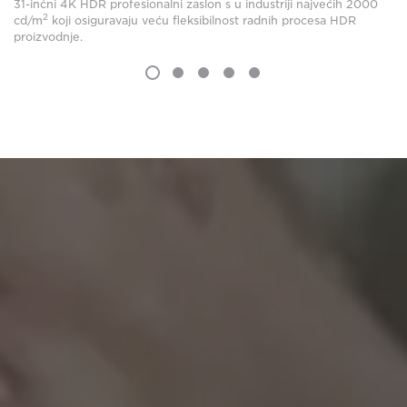
31-inčni 4K HDR profesionalni zaslon s u industriji najvećih 2000
2
cd/m
koji osiguravaju veću fleksibilnost radnih procesa HDR
proizvodnje.