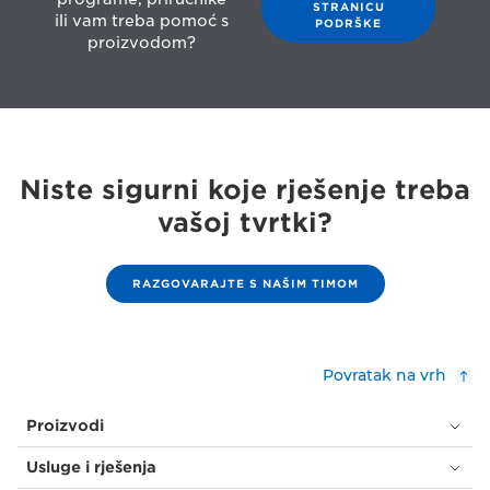
STRANICU
ili vam treba pomoć s
PODRŠKE
proizvodom?
Niste sigurni koje rješenje treba
vašoj tvrtki?
RAZGOVARAJTE S NAŠIM TIMOM
Povratak na vrh
Proizvodi
Usluge i rješenja