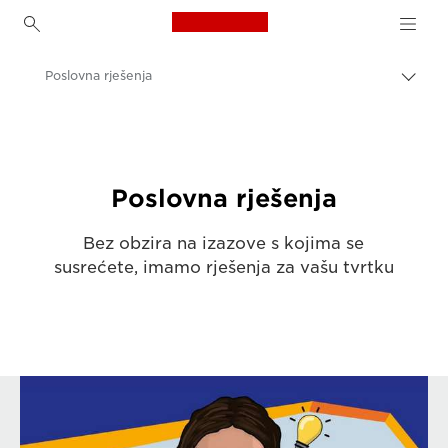
Canon Logo, back to h
Poslovna rješenja
Uklju
trag
Canon
Rješenja i usluge
Poslovna rješenja
Bez obzira na izazove s kojima se
susrećete, imamo rješenja za vašu tvrtku