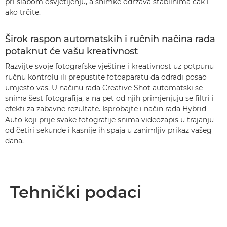
pri slabom osvjetljenju, a snimke održava stabilnima čak i
ako trčite.
Širok raspon automatskih i ručnih načina rada
potaknut će vašu kreativnost
Razvijte svoje fotografske vještine i kreativnost uz potpunu
ručnu kontrolu ili prepustite fotoaparatu da odradi posao
umjesto vas. U načinu rada Creative Shot automatski se
snima šest fotografija, a na pet od njih primjenjuju se filtri i
efekti za zabavne rezultate. Isprobajte i način rada Hybrid
Auto koji prije svake fotografije snima videozapis u trajanju
od četiri sekunde i kasnije ih spaja u zanimljiv prikaz vašeg
dana.
Tehnički podaci