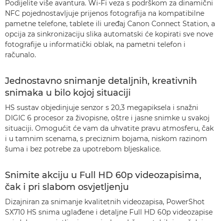
Podijelite više avantura. Wi-Fi veza s podrškom za dinamični
NFC pojednostavljuje prijenos fotografija na kompatibilne
pametne telefone, tablete ili uređaj Canon Connect Station, a
opcija za sinkronizaciju slika automatski će kopirati sve nove
fotografije u informatički oblak, na pametni telefon i
računalo.
Jednostavno snimanje detaljnih, kreativnih
snimaka u bilo kojoj situaciji
HS sustav objedinjuje senzor s 20,3 megapiksela i snažni
DIGIC 6 procesor za živopisne, oštre i jasne snimke u svakoj
situaciji. Omogućit će vam da uhvatite pravu atmosferu, čak
i u tamnim scenama, s preciznim bojama, niskom razinom
šuma i bez potrebe za upotrebom bljeskalice.
Snimite akciju u Full HD 60p videozapisima,
čak i pri slabom osvjetljenju
Dizajniran za snimanje kvalitetnih videozapisa, PowerShot
SX710 HS snima uglađene i detaljne Full HD 60p videozapise