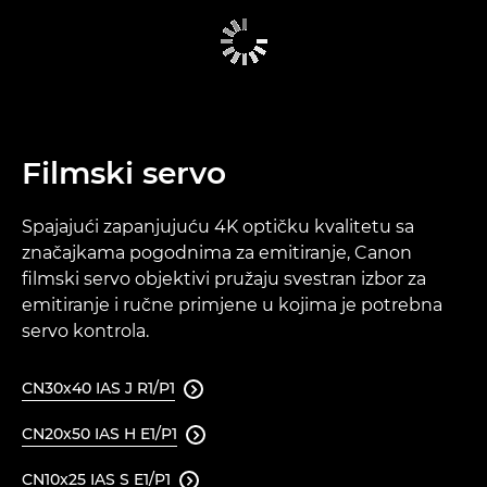
Filmski servo
Spajajući zapanjujuću 4K optičku kvalitetu sa
značajkama pogodnima za emitiranje, Canon
filmski servo objektivi pružaju svestran izbor za
emitiranje i ručne primjene u kojima je potrebna
servo kontrola.
CN30x40 IAS J R1/P1

CN20x50 IAS H E1/P1

CN10x25 IAS S E1/P1
