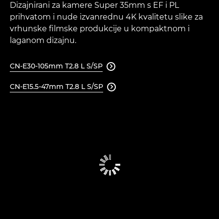
Dizajnirani za kamere Super 35mm s EF i PL
prihvatom i nude izvanrednu 4K kvalitetu slike za
vrhunske filmske produkcije u kompaktnom i
laganom dizajnu.
CN-E30-105mm T2.8 L S/SP

CN-E15.5-47mm T2.8 L S/SP
