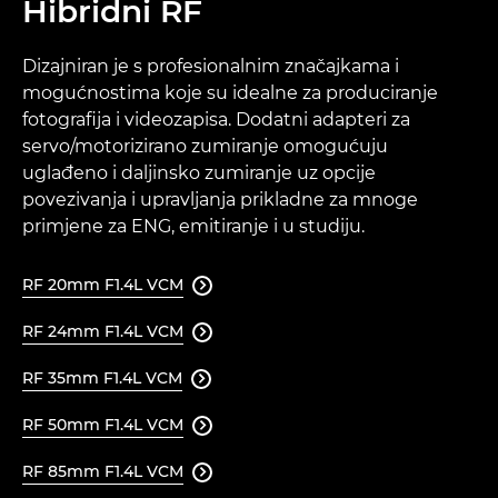
Hibridni RF
Dizajniran je s profesionalnim značajkama i
mogućnostima koje su idealne za produciranje
fotografija i videozapisa. Dodatni adapteri za
servo/motorizirano zumiranje omogućuju
uglađeno i daljinsko zumiranje uz opcije
povezivanja i upravljanja prikladne za mnoge
primjene za ENG, emitiranje i u studiju.
RF 20mm F1.4L VCM

RF 24mm F1.4L VCM

RF 35mm F1.4L VCM

RF 50mm F1.4L VCM

RF 85mm F1.4L VCM
