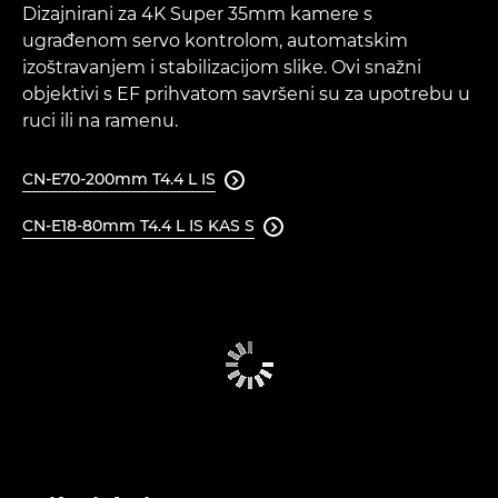
Dizajnirani za 4K Super 35mm kamere s
ugrađenom servo kontrolom, automatskim
izoštravanjem i stabilizacijom slike. Ovi snažni
objektivi s EF prihvatom savršeni su za upotrebu u
ruci ili na ramenu.
CN-E70-200mm T4.4 L IS

CN-E18-80mm T4.4 L IS KAS S
