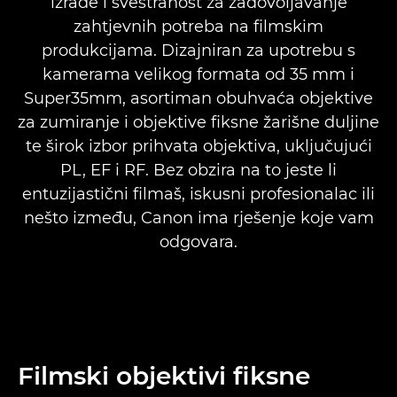
izrade i svestranost za zadovoljavanje
FILMSKI SERVO
zahtjevnih potreba na filmskim
produkcijama. Dizajniran za upotrebu s
KOMPAKTNI FILMSKI SERVO
kamerama velikog formata od 35 mm i
Super35mm, asortiman obuhvaća objektive
VRHUNSKO ZUMIRANJE
za zumiranje i objektive fiksne žarišne duljine
te širok izbor prihvata objektiva, uključujući
KOMPAKTNO ZUMIRANJE
PL, EF i RF. Bez obzira na to jeste li
entuzijastični filmaš, iskusni profesionalac ili
nešto između, Canon ima rješenje koje vam
odgovara.
Filmski objektivi fiksne