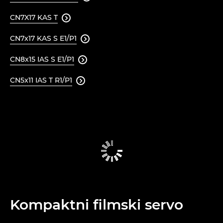
CN7X17 KAS T

CN7x17 KAS S E1/P1

CN8x15 IAS S E1/P1

CN5x11 IAS T R1/P1

Kompaktni filmski servo