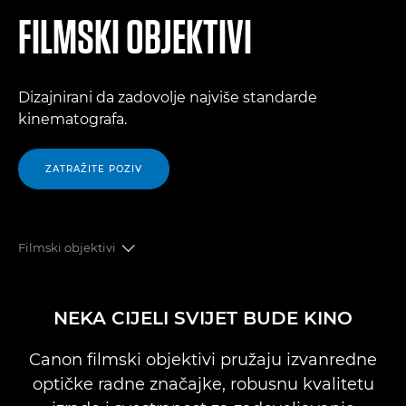
FILMSKI OBJEKTIVI
Dizajnirani da zadovolje najviše standarde
kinematografa.
ZATRAŽITE POZIV
Filmski objektivi
PREGLED
NEKA CIJELI SVIJET BUDE KINO
FILMSKI OBJEKTIVI FIKSNE ŽARIŠNE DULJINE
Canon filmski objektivi pružaju izvanredne
optičke radne značajke, robusnu kvalitetu
FLEKSIBILNO ZUMIRANJE