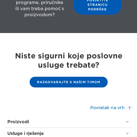
programe, priručnike
STRANICU
ili vam treba pomoć s
PODRŠKE
proizvodom?
Niste sigurni koje poslovne
usluge trebate?
RAZGOVARAJTE S NAŠIM TIMOM
Povratak na vrh
Proizvodi
Usluge i rješenja