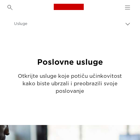
Canon Logo, back to h
Usluge
Uklju
trag
Canon
Rješenja i usluge
Poslovne usluge
Otkrijte usluge koje potiču učinkovitost
kako biste ubrzali i preobrazili svoje
poslovanje