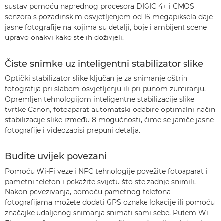
sustav pomoću naprednog procesora DIGIC 4+ i CMOS
senzora s pozadinskim osvjetljenjem od 16 megapiksela daje
jasne fotografije na kojima su detalji, boje i ambijent scene
upravo onakvi kako ste ih doživjeli.
Čiste snimke uz inteligentni stabilizator slike
Optički stabilizator slike ključan je za snimanje oštrih
fotografija pri slabom osvjetljenju ili pri punom zumiranju.
Opremljen tehnologijom inteligentne stabilizacije slike
tvrtke Canon, fotoaparat automatski odabire optimalni način
stabilizacije slike između 8 mogućnosti, čime se jamče jasne
fotografije i videozapisi prepuni detalja.
Budite uvijek povezani
Pomoću Wi-Fi veze i NFC tehnologije povežite fotoaparat i
pametni telefon i pokažite svijetu što ste zadnje snimili.
Nakon povezivanja, pomoću pametnog telefona
fotografijama možete dodati GPS oznake lokacije ili pomoću
značajke udaljenog snimanja snimati sami sebe. Putem Wi-