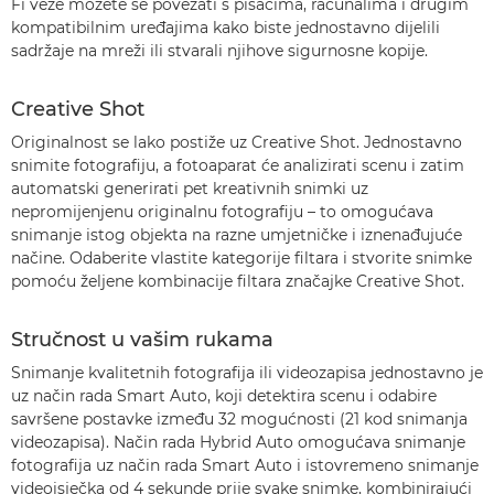
Fi veze možete se povezati s pisačima, računalima i drugim
kompatibilnim uređajima kako biste jednostavno dijelili
sadržaje na mreži ili stvarali njihove sigurnosne kopije.
Creative Shot
Originalnost se lako postiže uz Creative Shot. Jednostavno
snimite fotografiju, a fotoaparat će analizirati scenu i zatim
automatski generirati pet kreativnih snimki uz
nepromijenjenu originalnu fotografiju – to omogućava
snimanje istog objekta na razne umjetničke i iznenađujuće
načine. Odaberite vlastite kategorije filtara i stvorite snimke
pomoću željene kombinacije filtara značajke Creative Shot.
Stručnost u vašim rukama
Snimanje kvalitetnih fotografija ili videozapisa jednostavno je
uz način rada Smart Auto, koji detektira scenu i odabire
savršene postavke između 32 mogućnosti (21 kod snimanja
videozapisa). Način rada Hybrid Auto omogućava snimanje
fotografija uz način rada Smart Auto i istovremeno snimanje
videoisječka od 4 sekunde prije svake snimke, kombinirajući