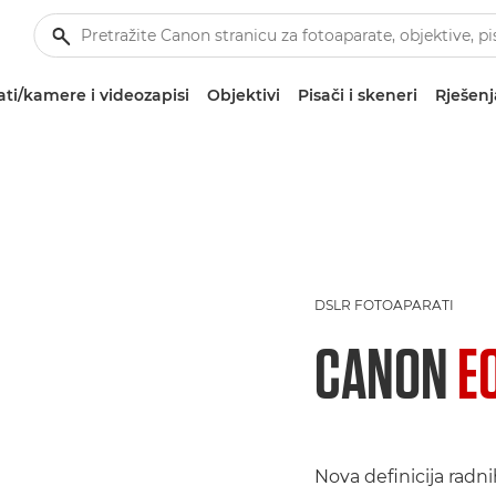
ti/kamere i videozapisi
Objektivi
Pisači i skeneri
Rješenj
DSLR FOTOAPARATI
CANON
E
Nova definicija radni