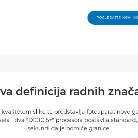
POGLEDAJTE NOVI M
va definicija radnih znača
valitetom slike te predstavlja fotoaparat nove ge
la i dva "DIGIC 5+" procesora postavlja standard, 
sekundi dalje pomiče granice.