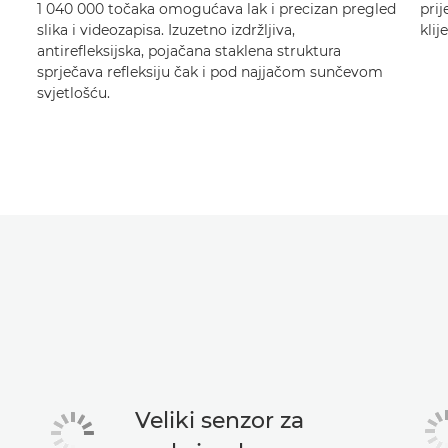
1 040 000 točaka omogućava lak i precizan pregled
prij
slika i videozapisa. Izuzetno izdržljiva,
klij
antirefleksijska, pojačana staklena struktura
sprječava refleksiju čak i pod najjačom sunčevom
svjetlošću.
Veliki senzor za