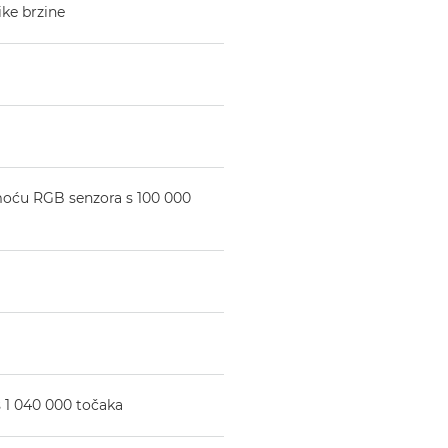
ike brzine
moću RGB senzora s 100 000
 s 1 040 000 točaka