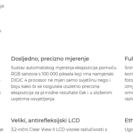
ja
o
Dosljedno, precizno mjerenje
Ful
Sustav automatskog mjerenja ekspozicije pomoću
Snim
RGB senzora s 100 000 piksela koji ima namjenski
kont
–
DIGIC 4 procesor ne mjeri samo svjetlinu nego i
foto
boju kako bi se osigurala izuzetno precizna
izmj
u
ekspozicija za prirodne rezultate čak i u složenim
omog
uvjetima osvjetljenja.
razl
Veliki, antirefleksijski LCD
Eth
je
3,2-inčni Clear View II LCD visoke razlučivosti s
Ugr