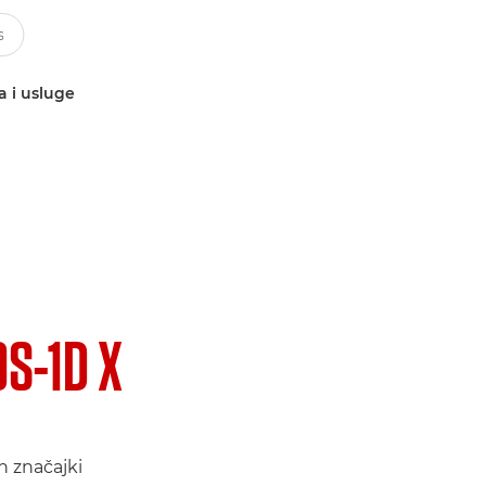
a i usluge
OS-1D X
h značajki