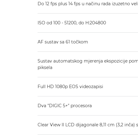
Do 12 fps plus 14 fps u načinu rada izuzetno vel
ISO od 100 - 51200, do H:204800
AF sustav sa 61 točkom
Sustav automatskog mjerenja ekspozicije po
piksela
Full HD 1080p EOS videozapisi
Dva "DIGIC 5+" procesora
Clear View II LCD dijagonale 8,11 cm (3,2 inča)