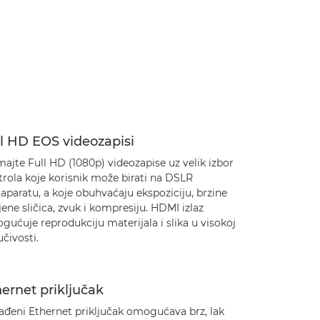
l HD EOS videozapisi
ajte Full HD (1080p) videozapise uz velik izbor
rola koje korisnik može birati na DSLR
aparatu, a koje obuhvaćaju ekspoziciju, brzine
ene sličica, zvuk i kompresiju. HDMI izlaz
ućuje reprodukciju materijala i slika u visokoj
učivosti.
ernet priključak
ađeni Ethernet priključak omogućava brz, lak