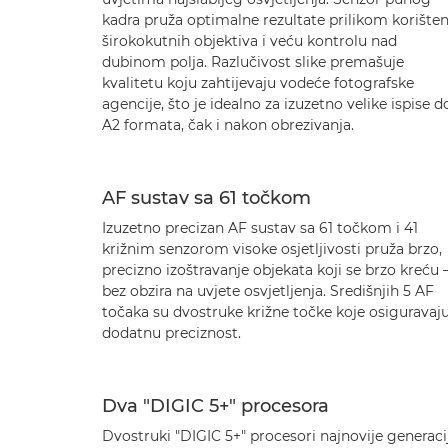
kadra pruža optimalne rezultate prilikom korišten
širokokutnih objektiva i veću kontrolu nad
dubinom polja. Razlučivost slike premašuje
kvalitetu koju zahtijevaju vodeće fotografske
agencije, što je idealno za izuzetno velike ispise d
A2 formata, čak i nakon obrezivanja.
AF sustav sa 61 točkom
Izuzetno precizan AF sustav sa 61 točkom i 41
križnim senzorom visoke osjetljivosti pruža brzo,
precizno izoštravanje objekata koji se brzo kreću 
bez obzira na uvjete osvjetljenja. Središnjih 5 AF
točaka su dvostruke križne točke koje osiguravaj
dodatnu preciznost.
Dva "DIGIC 5+" procesora
Dvostruki "DIGIC 5+" procesori najnovije generaci