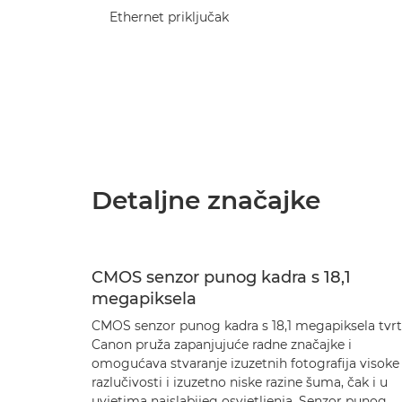
Ethernet priključak
Detaljne značajke
CMOS senzor punog kadra s 18,1
megapiksela
CMOS senzor punog kadra s 18,1 megapiksela tvr
Canon pruža zapanjujuće radne značajke i
omogućava stvaranje izuzetnih fotografija visoke
razlučivosti i izuzetno niske razine šuma, čak i u
uvjetima najslabijeg osvjetljenja. Senzor punog