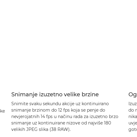
Snimanje izuzetno velike brzine
Og
Snimite svaku sekundu akcije uz kontinuirano
Izuz
snimanje brzinom do 12 fps koja se penje do
do 
tke
nevjerojatnih 14 fps u načinu rada za izuzetno brzo
nika
snimanje uz kontinuirane nizove od najviše 180
uvje
velikih JPEG slika (38 RAW).
goto