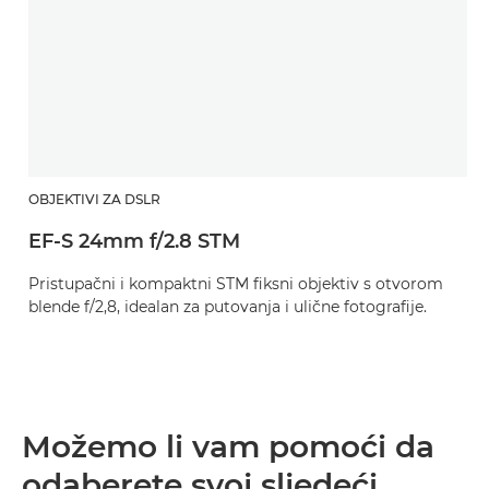
OBJEKTIVI ZA DSLR
EF-S 24mm f/2.8 STM
Pristupačni i kompaktni STM fiksni objektiv s otvorom
blende f/2,8, idealan za putovanja i ulične fotografije.
Možemo li vam pomoći da
odaberete svoj sljedeći