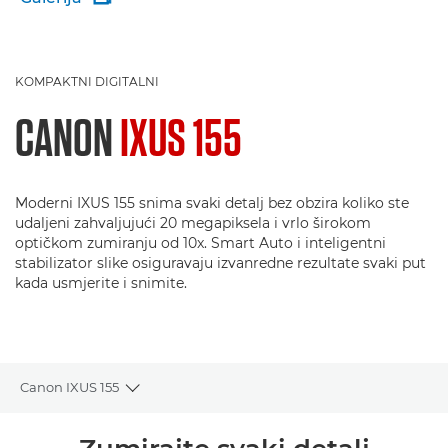
KOMPAKTNI DIGITALNI
CANON
IXUS 155
Moderni IXUS 155 snima svaki detalj bez obzira koliko ste
udaljeni zahvaljujući 20 megapiksela i vrlo širokom
optičkom zumiranju od 10x. Smart Auto i inteligentni
stabilizator slike osiguravaju izvanredne rezultate svaki put
kada usmjerite i snimite.
Canon IXUS 155
Toggle breadcrumbs
Pregled