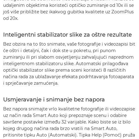
udaljenim objektima koristeći optičko zumiranje od 10x ili se
još više približite bez ikakvog gubitka kvalitete uz ZoomPlus
od 20x.
Inteligentni stabilizator slike za oštre rezultate
Bez obzira na to što snimate, vaše fotografije i videozapisi bit
će oštri i detaljni, čak i dok ste u pokretu, pri punom
zumiranju ili pri slabom osvjetljenju zahvaljujući naprednom
inteligentnom stabilizatoru slike. Automatski prilagođava
optički stabilizator slike prema sceni koristeći 8 različitih
načina rada za ublažavanje efekata podrhtavanja fotoaparata
i sprječavanje zamućenja.
Usmjeravanje i snimanje bez napora
Bez napora snimajte vrlo kvalitetne fotografije ili videozapise
uz način rada Smart Auto koji prepoznaje scenu i odabire
savršene postavke između 32 varijable. Kako biste se iz bilo
kojeg drugog načina rada brzo vratili na Smart Auto,
pritisnite tipku Auto (Automatski). Tipka Help (Pomoć) pruža