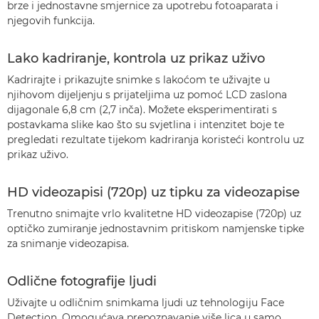
brze i jednostavne smjernice za upotrebu fotoaparata i
njegovih funkcija.
Lako kadriranje, kontrola uz prikaz uživo
Kadrirajte i prikazujte snimke s lakoćom te uživajte u
njihovom dijeljenju s prijateljima uz pomoć LCD zaslona
dijagonale 6,8 cm (2,7 inča). Možete eksperimentirati s
postavkama slike kao što su svjetlina i intenzitet boje te
pregledati rezultate tijekom kadriranja koristeći kontrolu uz
prikaz uživo.
HD videozapisi (720p) uz tipku za videozapise
Trenutno snimajte vrlo kvalitetne HD videozapise (720p) uz
optičko zumiranje jednostavnim pritiskom namjenske tipke
za snimanje videozapisa.
Odlične fotografije ljudi
Uživajte u odličnim snimkama ljudi uz tehnologiju Face
Detection. Omogućava prepoznavanje više lica u samo