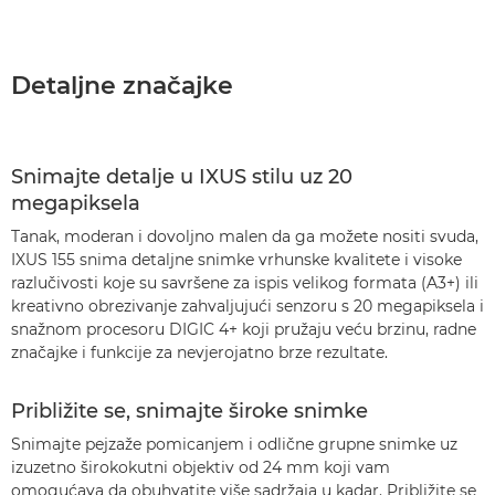
Detaljne značajke
Snimajte detalje u IXUS stilu uz 20
megapiksela
Tanak, moderan i dovoljno malen da ga možete nositi svuda,
IXUS 155 snima detaljne snimke vrhunske kvalitete i visoke
razlučivosti koje su savršene za ispis velikog formata (A3+) ili
kreativno obrezivanje zahvaljujući senzoru s 20 megapiksela i
snažnom procesoru DIGIC 4+ koji pružaju veću brzinu, radne
značajke i funkcije za nevjerojatno brze rezultate.
Približite se, snimajte široke snimke
Snimajte pejzaže pomicanjem i odlične grupne snimke uz
izuzetno širokokutni objektiv od 24 mm koji vam
omogućava da obuhvatite više sadržaja u kadar. Približite se