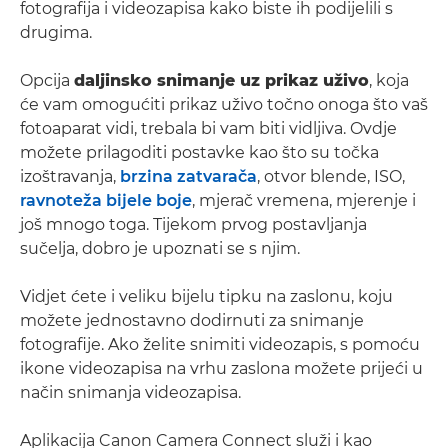
fotografija i videozapisa kako biste ih podijelili s
drugima.
Opcija
daljinsko snimanje uz prikaz uživo
, koja
će vam omogućiti prikaz uživo točno onoga što vaš
fotoaparat vidi, trebala bi vam biti vidljiva. Ovdje
možete prilagoditi postavke kao što su točka
izoštravanja,
brzina zatvarača
, otvor blende, ISO,
ravnoteža bijele boje
, mjerač vremena, mjerenje i
još mnogo toga. Tijekom prvog postavljanja
sučelja, dobro je upoznati se s njim.
Vidjet ćete i veliku bijelu tipku na zaslonu, koju
možete jednostavno dodirnuti za snimanje
fotografije. Ako želite snimiti videozapis, s pomoću
ikone videozapisa na vrhu zaslona možete prijeći u
način snimanja videozapisa.
Aplikacija Canon Camera Connect služi i kao