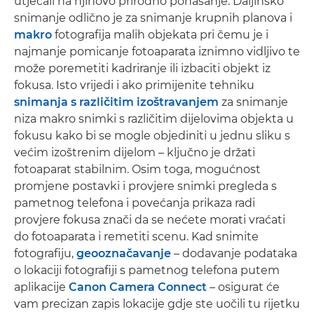
utjecali na njihovo prirodno ponašanje. Daljinsko
snimanje odlično je za snimanje krupnih planova i
makro
fotografija malih objekata pri čemu je i
najmanje pomicanje fotoaparata iznimno vidljivo te
može poremetiti kadriranje ili izbaciti objekt iz
fokusa. Isto vrijedi i ako primijenite tehniku
snimanja s različitim izoštravanjem
za snimanje
niza makro snimki s različitim dijelovima objekta u
fokusu kako bi se mogle objediniti u jednu sliku s
većim izoštrenim dijelom – ključno je držati
fotoaparat stabilnim. Osim toga, mogućnost
promjene postavki i provjere snimki pregleda s
pametnog telefona i povećanja prikaza radi
provjere fokusa znači da se nećete morati vraćati
do fotoaparata i remetiti scenu. Kad snimite
fotografiju,
geooznačavanje
– dodavanje podataka
o lokaciji fotografiji s pametnog telefona putem
aplikacije
Canon Camera Connect
– osigurat će
vam precizan zapis lokacije gdje ste uočili tu rijetku