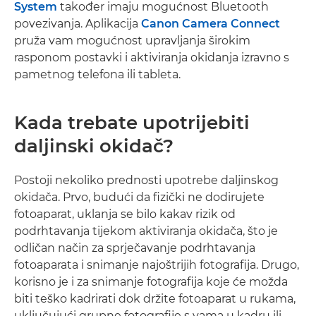
System
također imaju mogućnost Bluetooth
povezivanja. Aplikacija
Canon Camera Connect
pruža vam mogućnost upravljanja širokim
rasponom postavki i aktiviranja okidanja izravno s
pametnog telefona ili tableta.
Kada trebate upotrijebiti
daljinski okidač?
Postoji nekoliko prednosti upotrebe daljinskog
okidača. Prvo, budući da fizički ne dodirujete
fotoaparat, uklanja se bilo kakav rizik od
podrhtavanja tijekom aktiviranja okidača, što je
odličan način za sprječavanje podrhtavanja
fotoaparata i snimanje najoštrijih fotografija. Drugo,
korisno je i za snimanje fotografija koje će možda
biti teško kadrirati dok držite fotoaparat u rukama,
uključujući grupne fotografije s vama u kadru ili