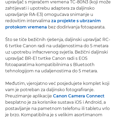
upravljač s mjeračem vremena TC-80N3 (koji može
zahtijevati i upotrebu adaptera za daljinsko
upravljanje RA-E3) omogućava snimanje u
redovitim intervalima
za projekte s ubrzanim
protokom vremena
bez dodirivanja fotoaparata.
Što se tiče bežičnih rješenja, daljinski upravljač RC-
6 tvrtke Canon radi na udaljenostima do 5 metara
uz upotrebu infracrvenog svjetla. Bežični daljinski
upravljač BR-E1 tvrtke Canon radi s EOS
fotoaparatima kompatibilnima s Bluetooth
tehnologijom na udaljenostima do 5 metara.
Međutim, vjerojatno već posjedujete komplet koji
vam je potreban za daljinsko fotografiranje.
Preuzimanje aplikacije
Canon Camera Connect
besplatno je za korisnike sustava iOS i Android, a
postavljanje na pametnom telefonu ili tabletu vrlo
je brzo. Kompatibilna je s velikim asortimanom