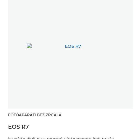
FOTOAPARATI BEZ ZRCALA
EOS R7
Istražite divljinu s pomoću fotoaparata koji pruža