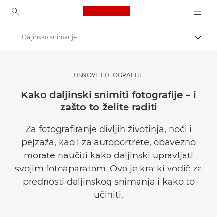
Canon Logo, back to ho
Daljinsko snimanje
Uklju
Canon
Pronađite inspiraciju | Savjeti za fotografiranje i ispisivanje te vodiči za kupce
OSNOVE FOTOGRAFIJE
Savjeti i tehnike za fotografiju i ispisivanje
Kako daljinski snimiti fotografije – i
zašto to želite raditi
Za fotografiranje divljih životinja, noći i
pejzaža, kao i za autoportrete, obavezno
morate naučiti kako daljinski upravljati
svojim fotoaparatom. Ovo je kratki vodič za
prednosti daljinskog snimanja i kako to
učiniti.