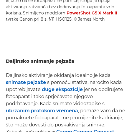
ključno da se fotoaparat ne pomiče, stoga je opcija
aktiviranja zatvarača bez dodirivanja fotoaparata vrlo
korisna. Snimljeno modelom
PowerShot G5 X Mark II
tvrtke Canon pri 8 s, f/11 i ISO125. © James North
Daljinsko snimanje pejzaža
Daljinsko aktiviranje okidanja idealno je kada
snimate pejzaže
s pomoću stativa, naročito kada
upotrebljavate
duge ekspozicije
jer ne dodirujete
fotoaparat i tako sprječavate njegovo
podrhtavanje. Kada snimate videozapise s
ubrzanim protokom vremena
, pomaže vam da ne
pomaknete fotoaparat i ne promijenite kadriranje,
što može dovesti do poskakivanja snimke.
Zahvaljujući aplikaciji
Canon Camera Connect
,