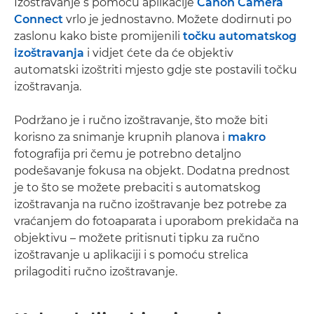
Izoštravanje s pomoću aplikacije
Canon Camera
Connect
vrlo je jednostavno. Možete dodirnuti po
zaslonu kako biste promijenili
točku automatskog
izoštravanja
i vidjet ćete da će objektiv
automatski izoštriti mjesto gdje ste postavili točku
izoštravanja.
Podržano je i ručno izoštravanje, što može biti
korisno za snimanje krupnih planova i
makro
fotografija pri čemu je potrebno detaljno
podešavanje fokusa na objekt. Dodatna prednost
je to što se možete prebaciti s automatskog
izoštravanja na ručno izoštravanje bez potrebe za
vraćanjem do fotoaparata i uporabom prekidača na
objektivu – možete pritisnuti tipku za ručno
izoštravanje u aplikaciji i s pomoću strelica
prilagoditi ručno izoštravanje.