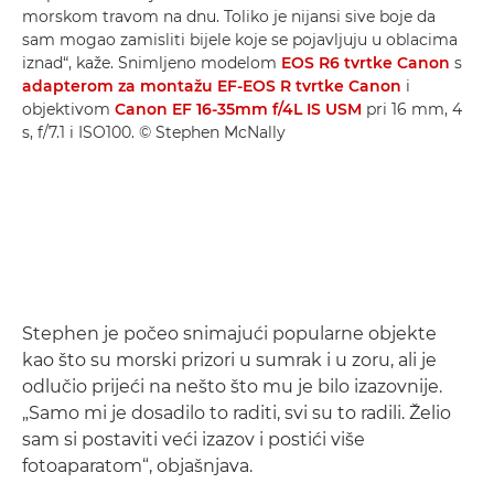
morskom travom na dnu. Toliko je nijansi sive boje da
sam mogao zamisliti bijele koje se pojavljuju u oblacima
iznad“, kaže. Snimljeno modelom
EOS R6 tvrtke Canon
s
adapterom za montažu EF-EOS R tvrtke Canon
i
objektivom
Canon EF 16-35mm f/4L IS USM
pri 16 mm, 4
s, f/7.1 i ISO100. © Stephen McNally
Stephen je počeo snimajući popularne objekte
kao što su morski prizori u sumrak i u zoru, ali je
odlučio prijeći na nešto što mu je bilo izazovnije.
„Samo mi je dosadilo to raditi, svi su to radili. Želio
sam si postaviti veći izazov i postići više
fotoaparatom“, objašnjava.