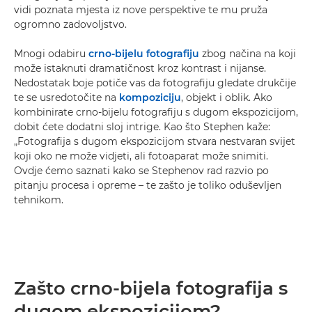
vidi poznata mjesta iz nove perspektive te mu pruža
ogromno zadovoljstvo.
Mnogi odabiru
crno-bijelu fotografiju
zbog načina na koji
može istaknuti dramatičnost kroz kontrast i nijanse.
Nedostatak boje potiče vas da fotografiju gledate drukčije
te se usredotočite na
kompoziciju
, objekt i oblik. Ako
kombinirate crno-bijelu fotografiju s dugom ekspozicijom,
dobit ćete dodatni sloj intrige. Kao što Stephen kaže:
„Fotografija s dugom ekspozicijom stvara nestvaran svijet
koji oko ne može vidjeti, ali fotoaparat može snimiti.
Ovdje ćemo saznati kako se Stephenov rad razvio po
pitanju procesa i opreme – te zašto je toliko oduševljen
tehnikom.
Zašto crno-bijela fotografija s
dugom ekspozicijom?