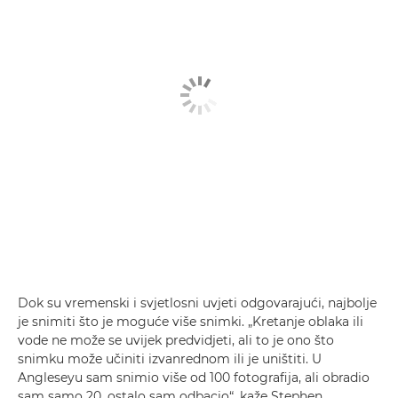
Dok su vremenski i svjetlosni uvjeti odgovarajući, najbolje
je snimiti što je moguće više snimki. „Kretanje oblaka ili
vode ne može se uvijek predvidjeti, ali to je ono što
snimku može učiniti izvanrednom ili je uništiti. U
Angleseyu sam snimio više od 100 fotografija, ali obradio
sam samo 20, ostalo sam odbacio“, kaže Stephen.