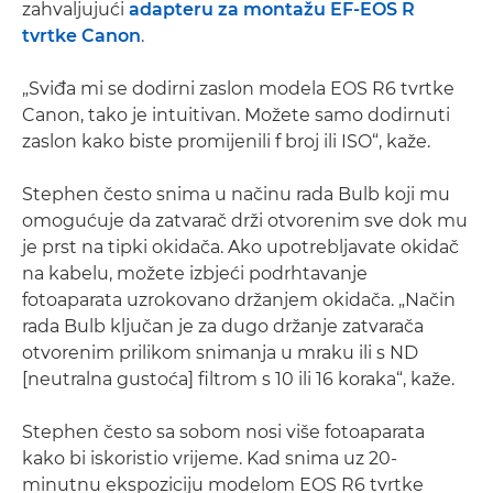
zahvaljujući
adapteru za montažu EF-EOS R
tvrtke Canon
.
„Sviđa mi se dodirni zaslon modela EOS R6 tvrtke
Canon, tako je intuitivan. Možete samo dodirnuti
zaslon kako biste promijenili f broj ili ISO“, kaže.
Stephen često snima u načinu rada Bulb koji mu
omogućuje da zatvarač drži otvorenim sve dok mu
je prst na tipki okidača. Ako upotrebljavate okidač
na kabelu, možete izbjeći podrhtavanje
fotoaparata uzrokovano držanjem okidača. „Način
rada Bulb ključan je za dugo držanje zatvarača
otvorenim prilikom snimanja u mraku ili s ND
[neutralna gustoća] filtrom s 10 ili 16 koraka“, kaže.
Stephen često sa sobom nosi više fotoaparata
kako bi iskoristio vrijeme. Kad snima uz 20-
minutnu ekspoziciju modelom EOS R6 tvrtke