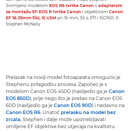
Snimljeno modelom
EOS R6 tvrtke Canon
s
adapterom
za montažu EF-EOS R tvrtke Canon
i objektivom
Canon
EF 16-35mm f/4L IS USM
pri 16 mm, 55 s, f/11 i ISO160. ©
Stephen McNally
Prelazak na noviji model fotoaparata omogućio je
Stephenu prilagodbu procesa. Započeo je s
modelom Canon EOS 450D (naslijedio ga je
Canon
EOS 850D
), prije nego što je prešao na Canon EOS
60D (naslijedio ga je
Canon EOS 90D
) i nedavno na
Canon EOS R6
. Unatoč
prelasku na model bez
zrcala
, Stephen i dalje može upotrebljavati
omiljene EF objektive bez utjecaja na kvalitetu