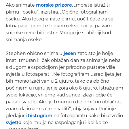
Ako snimate
morske prizore
, „morate istražiti
plimu i oseku“, inzistira. „Obično fotografiram
oseku. Ako fotografirate plimu, uočit ćete da se
fotoaparat pomiče tijekom ekspozicije pa vam
snimke neće biti oštre. Mnogo je stabilniji kod
snimanja oseke.
Stephen obično snima u
jesen
zato što je bolje
imati tmuran ili čak oblačan dan za snimanje neba
s dugom ekspozicijom jer prirodno puštate više
svjetla u fotoaparat. „Ne fotografiram usred ljeta jer
bih morao izaći van u 2 ujutro, tako da obično
počinjem u rujnu jer je zora oko 6 ujutro. Istražujem
svoje lokacije, vrijeme kad sunce izlazi i gdje će
padati svjetlo. Ako je tmurno i djelomično oblačno,
znam da imam s čime raditi“, objašnjava. Počinje
gledajući
histogram
na fotoaparatu kako bi utvrdio
svjetlo
koje mu je na raspolaganju i koliko će