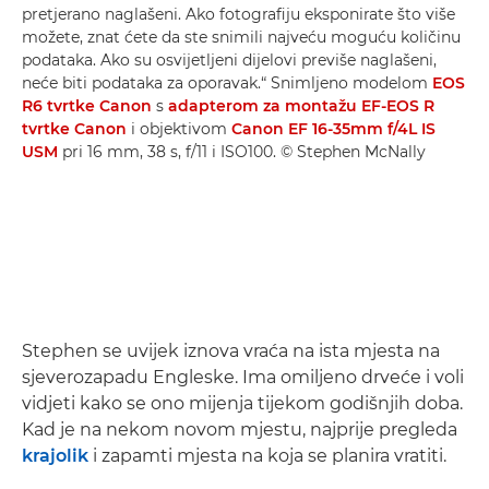
pretjerano naglašeni. Ako fotografiju eksponirate što više
možete, znat ćete da ste snimili najveću moguću količinu
podataka. Ako su osvijetljeni dijelovi previše naglašeni,
neće biti podataka za oporavak.“ Snimljeno modelom
EOS
R6 tvrtke Canon
s
adapterom za montažu EF-EOS R
tvrtke Canon
i objektivom
Canon EF 16-35mm f/4L IS
USM
pri 16 mm, 38 s, f/11 i ISO100. © Stephen McNally
Stephen se uvijek iznova vraća na ista mjesta na
sjeverozapadu Engleske. Ima omiljeno drveće i voli
vidjeti kako se ono mijenja tijekom godišnjih doba.
Kad je na nekom novom mjestu, najprije pregleda
krajolik
i zapamti mjesta na koja se planira vratiti.