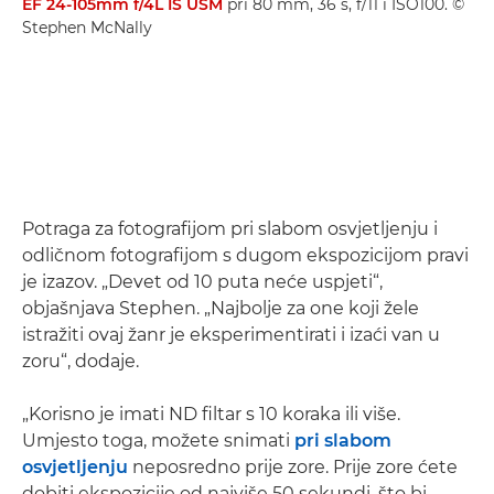
EF 24-105mm f/4L IS USM
pri 80 mm, 36 s, f/11 i ISO100. ©
Stephen McNally
Potraga za fotografijom pri slabom osvjetljenju i
odličnom fotografijom s dugom ekspozicijom pravi
je izazov. „Devet od 10 puta neće uspjeti“,
objašnjava Stephen. „Najbolje za one koji žele
istražiti ovaj žanr je eksperimentirati i izaći van u
zoru“, dodaje.
„Korisno je imati ND filtar s 10 koraka ili više.
Umjesto toga, možete snimati
pri slabom
osvjetljenju
neposredno prije zore. Prije zore ćete
dobiti ekspozicije od najviše 50 sekundi, što bi