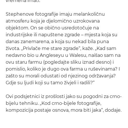
vremena imati.
Stephenove fotografije imaju melankoličnu
atmosferu koja je djelomično uzrokovana
objektom. On se obično usredotočuje na
industrijske ili napuštene zgrade – mjesta koja su
danas zanemarena, a koja su nekad bila puna
života. „Privlače me stare zgrade“, kaže. „Kad sam
nedavno bio u Angleseyu u Walesu, naišao sam na
ovu staru farmu (pogledajte sliku iznad desno) i
pomislio, koliko je dugo ova farma u ruševinama? I
zašto su morali odustati od njezinog održavanja?
Gdje su ljudi koji su tamo živjeli i radili?“
Ovi podsjetnici iz prošlosti jako su pogodni za crno-
bijelu tehniku. „Kod crno-bijele fotografije,
kompozicija postaje osnova, mora biti jaka“, dodaje.