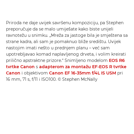
Priroda ne daje uvijek savršenu kompoziciju, pa Stephen
preporučuje da se malo umiješate kako biste unijeli
ravnotežu u snimku. „Mreža za jastoge bila je smještena sa
strane kadra, ali sam je pomaknuo bliže središtu. Uvijek
nastojim imati nešto u prednjem planu – već sam
upotrebljavao komad naplavljenog drveta, i volim kreirati
prilično apstraktne prizore.“ Snimljeno modelom
EOS R6
tvrtke Canon
s
adapterom za montažu EF-EOS R tvrtke
Canon
i objektivom
Canon EF 16-35mm f/4L IS USM
pri
16 mm, 71 s, f/11 i ISO100. © Stephen McNally