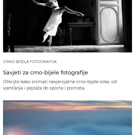
CRNO-BIJELA FOTOGRAFIJA
Savjeti za crno-bijele fotografije
Otkrijte kako snimati nevjerojatne crno-bijele slike, od
vjenčanja i pejzaža do sporta i portreta.