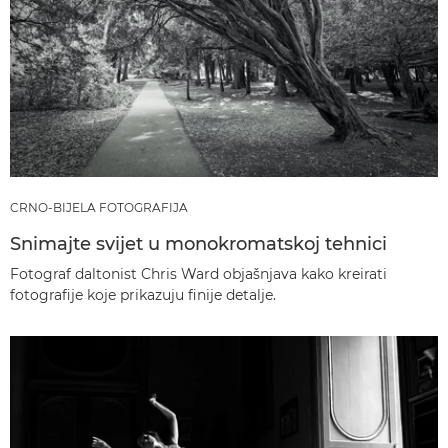
CRNO-BIJELA FOTOGRAFIJA
Snimajte svijet u monokromatskoj tehnici
Fotograf daltonist Chris Ward objašnjava kako kreirati
fotografije koje prikazuju finije detalje.