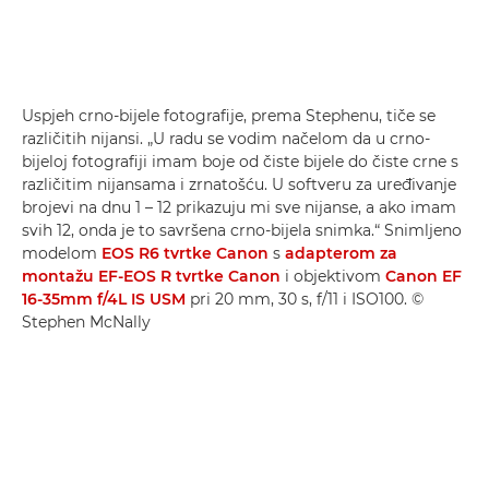
Uspjeh crno-bijele fotografije, prema Stephenu, tiče se
različitih nijansi. „U radu se vodim načelom da u crno-
bijeloj fotografiji imam boje od čiste bijele do čiste crne s
različitim nijansama i zrnatošću. U softveru za uređivanje
brojevi na dnu 1 – 12 prikazuju mi sve nijanse, a ako imam
svih 12, onda je to savršena crno-bijela snimka.“ Snimljeno
modelom
EOS R6 tvrtke Canon
s
adapterom za
montažu EF-EOS R tvrtke Canon
i objektivom
Canon EF
16-35mm f/4L IS USM
pri 20 mm, 30 s, f/11 i ISO100. ©
Stephen McNally