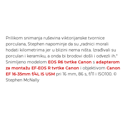
Prilikom snimanja ruševina viktorijanske tvornice
porculana, Stephen napominje da su „radnici morali
hodati kilometrima jer u blizini nema ništa. Izrađivali su
porculan i keramiku, a onda bi brodovi došli i odvezli ih.“
Snimljeno modelom
EOS R6 tvrtke Canon
s
adapterom
za montažu EF-EOS R tvrtke Canon
i objektivom
Canon
EF 16-35mm f/4L IS USM
pri 16 mm, 86 s, f/11 i ISO100. ©
Stephen McNally