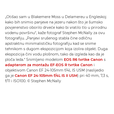
„Otišao sam u Blakemere Moss u Delamereu u Engleskoj
kako bih snimio panjeve na jezeru nakon što je šumsko
povjerenstvo oborilo drveće kako bi vratilo tlo u prirodnu
vodenu površinu“, kaže fotograf Stephen McNally za ovu
fotografiju. „Panjevi srušenog stabla čine odličnu
apstraktnu minimalističku fotografiju kad se snime
tehnikom s dugom ekspozicijom koja izolira objekt. Duga
ekspozicija čini vodu plošnom, tako da izgleda kao da je
ploča leda.“ Snimljeno modelom
EOS R6 tvrtke Canon
s
adapterom za montažu EF-EOS R tvrtke Canon
i
objektivom Canon EF 24-105mm f/4L IS USM (naslijedio
ga je
Canon EF 24-105mm f/4L IS II USM
) pri 40 mm, 7,3 s,
f/11 i ISO100. © Stephen McNally