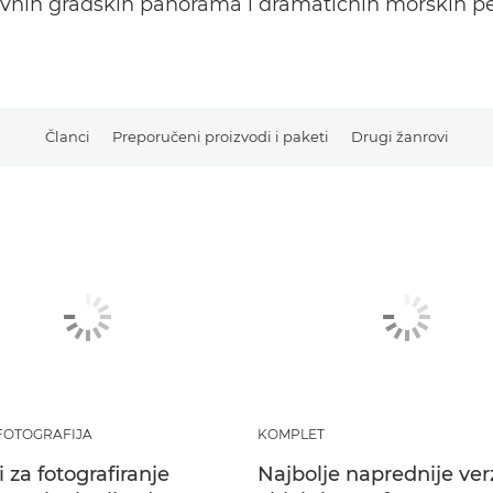
ivnih gradskih panorama i dramatičnih morskih pe
Članci
Preporučeni proizvodi i paketi
Drugi žanrovi
FOTOGRAFIJA
KOMPLET
i za fotografiranje
Najbolje naprednije ver