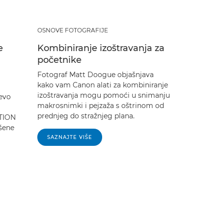
OSNOVE FOTOGRAFIJE
e
Kombiniranje izoštravanja za
početnike
Fotograf Matt Doogue objašnjava
kako vam Canon alati za kombiniranje
izoštravanja mogu pomoći u snimanju
 evo
makrosnimki i pejzaža s oštrinom od
prednjeg do stražnjeg plana.
ITION
šene
SAZNAJTE VIŠE