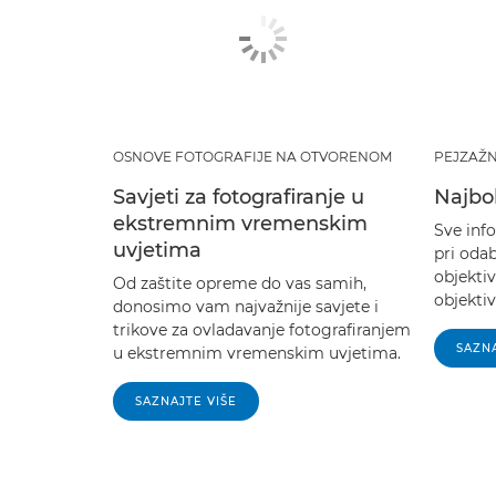
OSNOVE FOTOGRAFIJE NA OTVORENOM
PEJZAŽN
Savjeti za fotografiranje u
Najbol
ekstremnim vremenskim
Sve inf
uvjetima
pri oda
objektiv
Od zaštite opreme do vas samih,
objekti
donosimo vam najvažnije savjete i
trikove za ovladavanje fotografiranjem
SAZNA
u ekstremnim vremenskim uvjetima.
SAZNAJTE VIŠE