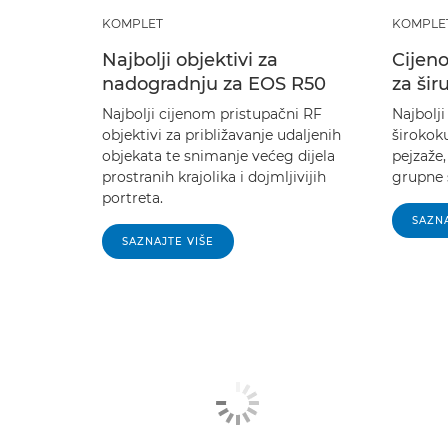
KOMPLET
KOMPLE
Najbolji objektivi za
Cijeno
nadogradnju za EOS R50
za šir
Najbolji cijenom pristupačni RF
Najbolji
objektivi za približavanje udaljenih
širokoku
objekata te snimanje većeg dijela
pejzaže,
prostranih krajolika i dojmljivijih
grupne 
portreta.
SAZNA
SAZNAJTE VIŠE