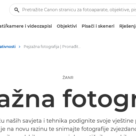
ti/kamere i videozapisi
Objektivi
Pisači i skeneri
Rješenj
eativnosti
Pejzažna fotografija | Pronađite inspiraciju
ŽANR
ažna fotogr
 naših savjeta i tehnika podignite svoje vještine
ije na novu razinu te snimajte fotografije zvjezda