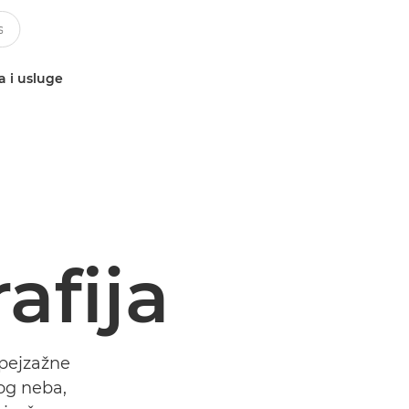
a i usluge
afija
 pejzažne
nog neba,