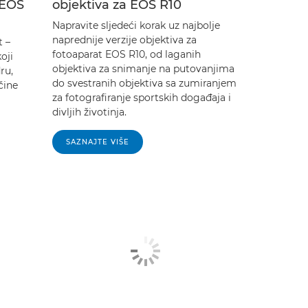
 EOS
objektiva za EOS R10
Napravite sljedeći korak uz najbolje
naprednije verzije objektiva za
t –
fotoaparat EOS R10, od laganih
oji
objektiva za snimanje na putovanjima
ru,
do svestranih objektiva sa zumiranjem
čine
za fotografiranje sportskih događaja i
divljih životinja.
SAZNAJTE VIŠE