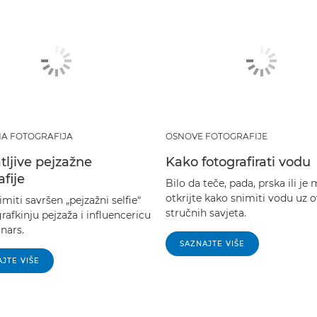
A FOTOGRAFIJA
OSNOVE FOTOGRAFIJE
ljive pejzažne
Kako fotografirati vodu
afije
Bilo da teče, pada, prska ili je 
otkrijte kako snimiti vodu uz o
miti savršen „pejzažni selfie“
stručnih savjeta.
rafkinju pejzaža i influencericu
nars.
SAZNAJTE VIŠE
JTE VIŠE