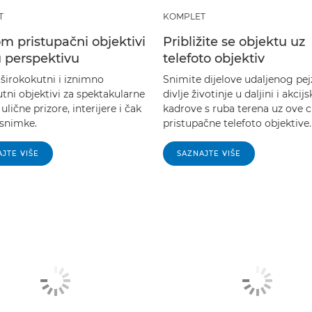
T
KOMPLET
m pristupačni objektivi
Približite se objektu uz
u perspektivu
telefoto objektiv
 širokokutni i iznimno
Snimite dijelove udaljenog pej
tni objektivi za spektakularne
divlje životinje u daljini i akcijs
 ulične prizore, interijere i čak
kadrove s ruba terena uz ove 
snimke.
pristupačne telefoto objektive.
JTE VIŠE
SAZNAJTE VIŠE