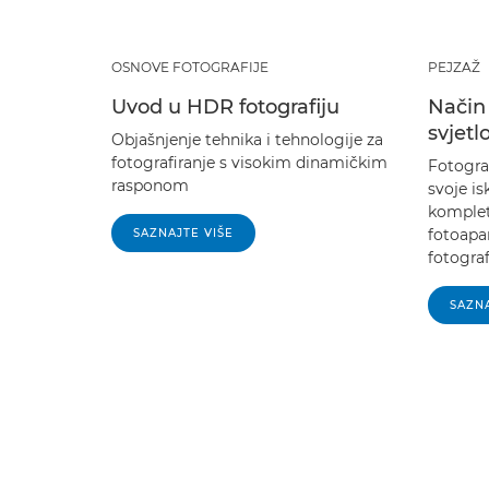
OSNOVE FOTOGRAFIJE
PEJZAŽ
Uvod u HDR fotografiju
Način
svjetlo
Objašnjenje tehnika i tehnologije za
fotografiranje s visokim dinamičkim
Fotogra
rasponom
svoje is
komple
fotoapar
SAZNAJTE VIŠE
fotograf
SAZNA