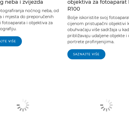
g neba i zvijezda
objektiva za fotoaparat
R100
otografiranja noćnog neba, od
 i mjesta do preporučenih
Bolje iskoristite svoj fotoapara
 fotoaparata i objektiva za
cijenom pristupačni objektivi k
ografiju.
obuhvaćaju više sadržaja u kad
približavaju udaljene objekte i 
portrete profinjenijima.
JTE VIŠE
SAZNAJTE VIŠE