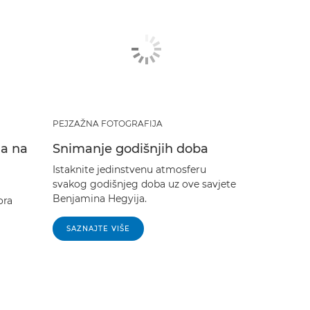
PEJZAŽNA FOTOGRAFIJA
ja na
Snimanje godišnjih doba
Istaknite jedinstvenu atmosferu
svakog godišnjeg doba uz ove savjete
Benjamina Hegyija.
ora
SAZNAJTE VIŠE