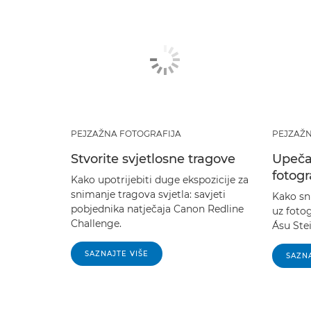
PEJZAŽNA FOTOGRAFIJA
PEJZAŽN
Stvorite svjetlosne tragove
Upečat
fotogr
Kako upotrijebiti duge ekspozicije za
snimanje tragova svjetla: savjeti
Kako sni
pobjednika natječaja Canon Redline
uz fotog
Challenge.
Ásu Stei
SAZNAJTE VIŠE
SAZNA