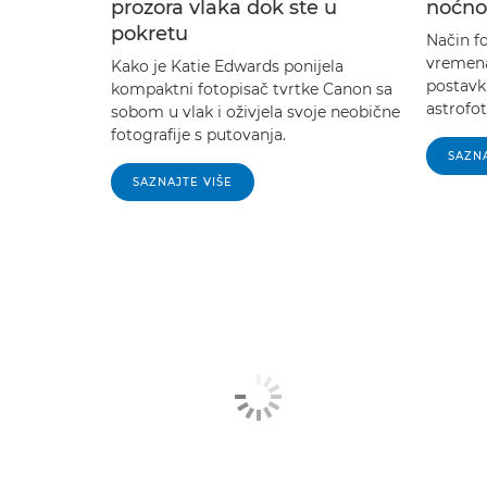
prozora vlaka dok ste u
noćno
pokretu
Način f
vremena
Kako je Katie Edwards ponijela
postavki
kompaktni fotopisač tvrtke Canon sa
astrofot
sobom u vlak i oživjela svoje neobične
fotografije s putovanja.
SAZNA
SAZNAJTE VIŠE