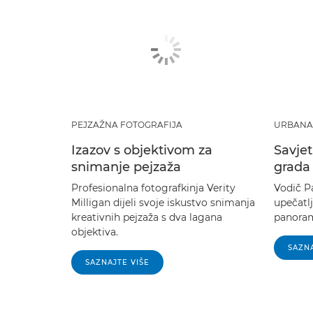
PEJZAŽNA FOTOGRAFIJA
URBANA
Izazov s objektivom za
Savjet
snimanje pejzaža
grada
Profesionalna fotografkinja Verity
Vodič P
Milligan dijeli svoje iskustvo snimanja
upečatlj
kreativnih pejzaža s dva lagana
panora
objektiva.
SAZNA
SAZNAJTE VIŠE