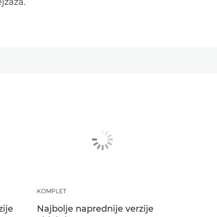
jzaža.
KOMPLET
zije
Najbolje naprednije verzije