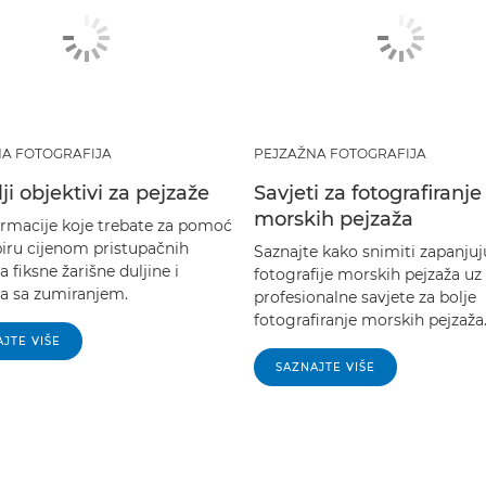
A FOTOGRAFIJA
PEJZAŽNA FOTOGRAFIJA
ji objektivi za pejzaže
Savjeti za fotografiranje
morskih pejzaža
ormacije koje trebate za pomoć
biru cijenom pristupačnih
Saznajte kako snimiti zapanju
a fiksne žarišne duljine i
fotografije morskih pejzaža uz
va sa zumiranjem.
profesionalne savjete za bolje
fotografiranje morskih pejzaža
JTE VIŠE
SAZNAJTE VIŠE