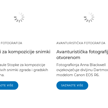
 FOTOGRAFIJA
AVANTURISTIČKA FOTOGRAFIJA
i za kompozicije snimki
Avanturistička fotografi
otvorenom
aule Stopke za kompozicije
Fotografkinja Anna Blackwell
ivih snimki zgrada i gradskih
ovjekovječuje divljinu Dartmo
ma.
modelom Canon EOS R6.
JTE VIŠE
SAZNAJTE VIŠE