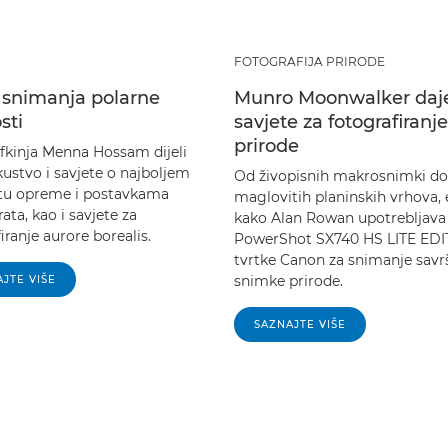
FOTOGRAFIJA PRIRODE
 snimanja polarne
Munro Moonwalker daj
sti
savjete za fotografiranje
prirode
fkinja Menna Hossam dijeli
kustvo i savjete o najboljem
Od živopisnih makrosnimki do
tu opreme i postavkama
maglovitih planinskih vrhova,
ata, kao i savjete za
kako Alan Rowan upotrebljava
iranje aurore borealis.
PowerShot SX740 HS LITE ED
tvrtke Canon za snimanje savr
snimke prirode.
JTE VIŠE
SAZNAJTE VIŠE