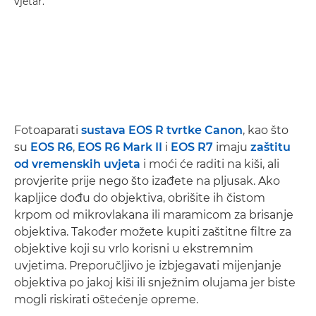
vjetar.
Fotoaparati
sustava EOS R tvrtke Canon
, kao što
su
EOS R6
,
EOS R6 Mark II
i
EOS R7
imaju
zaštitu
od vremenskih uvjeta
i moći će raditi na kiši, ali
provjerite prije nego što izađete na pljusak. Ako
kapljice dođu do objektiva, obrišite ih čistom
krpom od mikrovlakana ili maramicom za brisanje
objektiva. Također možete kupiti zaštitne filtre za
objektive koji su vrlo korisni u ekstremnim
uvjetima. Preporučljivo je izbjegavati mijenjanje
objektiva po jakoj kiši ili snježnim olujama jer biste
mogli riskirati oštećenje opreme.