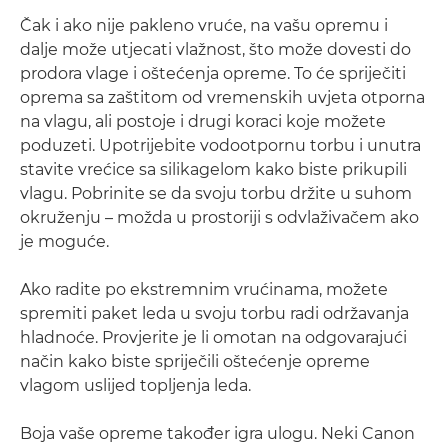
Čak i ako nije pakleno vruće, na vašu opremu i
dalje može utjecati vlažnost, što može dovesti do
prodora vlage i oštećenja opreme. To će spriječiti
oprema sa zaštitom od vremenskih uvjeta otporna
na vlagu, ali postoje i drugi koraci koje možete
poduzeti. Upotrijebite vodootpornu torbu i unutra
stavite vrećice sa silikagelom kako biste prikupili
vlagu. Pobrinite se da svoju torbu držite u suhom
okruženju – možda u prostoriji s odvlaživačem ako
je moguće.
Ako radite po ekstremnim vrućinama, možete
spremiti paket leda u svoju torbu radi održavanja
hladnoće. Provjerite je li omotan na odgovarajući
način kako biste spriječili oštećenje opreme
vlagom uslijed topljenja leda.
Boja vaše opreme također igra ulogu. Neki Canon