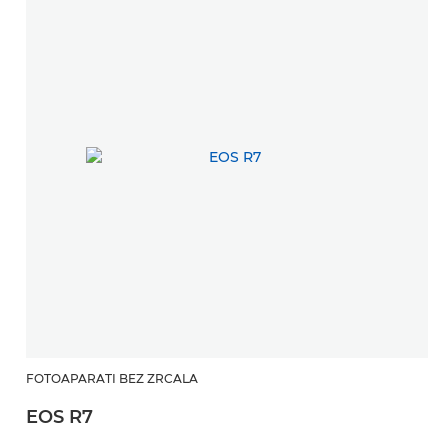
FOTOAPARATI BEZ ZRCALA
F
EOS R7
E