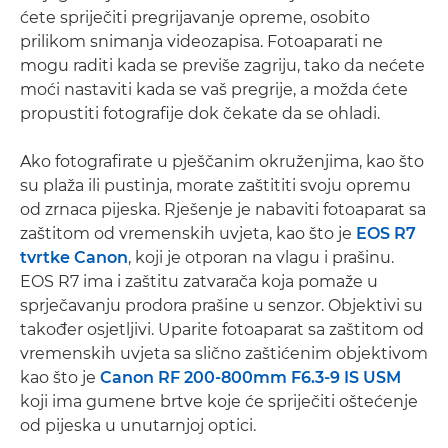
ćete spriječiti pregrijavanje opreme, osobito
prilikom snimanja videozapisa. Fotoaparati ne
mogu raditi kada se previše zagriju, tako da nećete
moći nastaviti kada se vaš pregrije, a možda ćete
propustiti fotografije dok čekate da se ohladi.
Ako fotografirate u pješčanim okruženjima, kao što
su plaža ili pustinja, morate zaštititi svoju opremu
od zrnaca pijeska. Rješenje je nabaviti fotoaparat sa
zaštitom od vremenskih uvjeta, kao što je
EOS R7
tvrtke Canon
, koji je otporan na vlagu i prašinu.
EOS R7 ima i zaštitu zatvarača koja pomaže u
sprječavanju prodora prašine u senzor. Objektivi su
također osjetljivi. Uparite fotoaparat sa zaštitom od
vremenskih uvjeta sa slično zaštićenim objektivom
kao što je
Canon RF 200-800mm F6.3-9 IS USM
koji ima gumene brtve koje će spriječiti oštećenje
od pijeska u unutarnjoj optici.