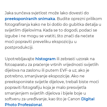
Jaka sunčeva svjetlost može lako dovesti do
preeksponiranih snimaka
. Budite oprezni prilikom
fotografiranja kako ne bi došlo do gubitka detalja u
svijetlim dijelovima. Kada se to dogodi, podaci se
izgube i ne mogu se vratiti, što znači da nećete
moći popraviti preveliku ekspoziciju u
postprodukciji.
Upotrebljavajte
histogram
ili zebrasti uzorak na
fotoaparatu za praćenje vršnih vrijednosti svijetlih
dijelova na zaslonu ili putem EVF-a uz, ako je
potrebno, smanjivanje ekspozicije. Ako ne
preeksponirate svijetle dijelove, trebali biste moći
popraviti fotografiju koja je malo presvijetla
smanjenjem svijetlih dijelova i bijele boje u
softveru za uređivanje, kao što je Canon
Digital
Photo Professional
.