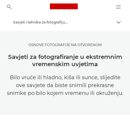
Canon Logo, back to ho
Savjeti i tehnike za fotografiju i ispisivanje
Uklju
Canon
Pronađite inspiraciju | Savjeti za fotografiranje i ispisivanje te vodiči za kupce
OSNOVE FOTOGRAFIJE NA OTVORENOM
Savjeti za fotografiranje u ekstremnim
vremenskim uvjetima
Bilo vruće ili hladno, kiša ili sunce, slijedite
ove savjete da biste snimili prekrasne
snimke po bilo kojem vremenu ili okruženju.