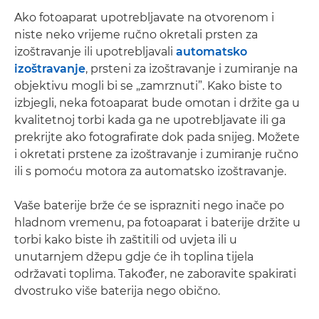
Ako fotoaparat upotrebljavate na otvorenom i
niste neko vrijeme ručno okretali prsten za
izoštravanje ili upotrebljavali
automatsko
izoštravanje
, prsteni za izoštravanje i zumiranje na
objektivu mogli bi se „zamrznuti”. Kako biste to
izbjegli, neka fotoaparat bude omotan i držite ga u
kvalitetnoj torbi kada ga ne upotrebljavate ili ga
prekrijte ako fotografirate dok pada snijeg. Možete
i okretati prstene za izoštravanje i zumiranje ručno
ili s pomoću motora za automatsko izoštravanje.
Vaše baterije brže će se isprazniti nego inače po
hladnom vremenu, pa fotoaparat i baterije držite u
torbi kako biste ih zaštitili od uvjeta ili u
unutarnjem džepu gdje će ih toplina tijela
održavati toplima. Također, ne zaboravite spakirati
dvostruko više baterija nego obično.