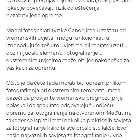
uzrokovati pregrijavanje fotoaparata, dok pješčane
lokacije povećavaju rizik od oštećenja
nezabrtvljene opreme.
Mnogi fotoaparati tvrtke Canon imaju zaštitu od
vremenskih uvjeta i mogu funkcionirati u
iznenađujuće teškim uvjetima, ali morate uzeti u
obzir i ljudski element. Fotografiranje u
ekstremnim uvjetima može biti jednako teško za
vas kao i za opremu.
Očito je da ćete tada morati biti oprezni prilikom
fotografiranja pri ekstremnim temperaturama,
pazeći da provjerite vremensku prognozu prije
polaska i da spakirate odgovarajuću odjeću i
opremu za fotografiranje na otvorenom. Međutim,
također se isplati imati nekoliko praktičnih savjeta
za fotografiranje kako bi sve prošlo što lakše. Evo
naših najvažnijih savjeta za fotografiranje u vrlo