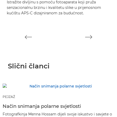
Istražite divljinu s pomoću fotoaparata koji pruža
Fo
senzacionalnu brzinu i kvalitetu slike u prijenosnom
ra
kućištu APS-C dizajniranom za budućnost.
o
Slični članci
PEJZAŽ
Način snimanja polarne svjetlosti
Fotografkinja Menna Hossam dijeli svoje iskustvo i savjete o