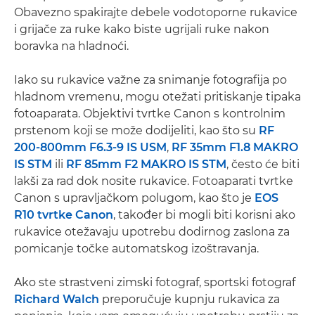
Obavezno spakirajte debele vodotoporne rukavice
i grijače za ruke kako biste ugrijali ruke nakon
boravka na hladnoći.
Iako su rukavice važne za snimanje fotografija po
hladnom vremenu, mogu otežati pritiskanje tipaka
fotoaparata. Objektivi tvrtke Canon s kontrolnim
prstenom koji se može dodijeliti, kao što su
RF
200-800mm F6.3-9 IS USM
,
RF 35mm F1.8 MAKRO
IS STM
ili
RF 85mm F2 MAKRO IS STM
, često će biti
lakši za rad dok nosite rukavice. Fotoaparati tvrtke
Canon s upravljačkom polugom, kao što je
EOS
R10 tvrtke Canon
, također bi mogli biti korisni ako
rukavice otežavaju upotrebu dodirnog zaslona za
pomicanje točke automatskog izoštravanja.
Ako ste strastveni zimski fotograf, sportski fotograf
Richard Walch
preporučuje kupnju rukavica za