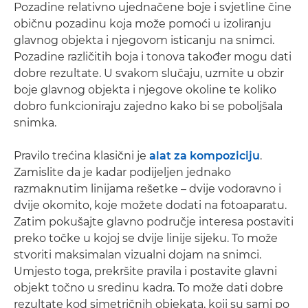
Pozadine relativno ujednačene boje i svjetline čine
običnu pozadinu koja može pomoći u izoliranju
glavnog objekta i njegovom isticanju na snimci.
Pozadine različitih boja i tonova također mogu dati
dobre rezultate. U svakom slučaju, uzmite u obzir
boje glavnog objekta i njegove okoline te koliko
dobro funkcioniraju zajedno kako bi se poboljšala
snimka.
Pravilo trećina klasični je
alat za kompoziciju
.
Zamislite da je kadar podijeljen jednako
razmaknutim linijama rešetke – dvije vodoravno i
dvije okomito, koje možete dodati na fotoaparatu.
Zatim pokušajte glavno područje interesa postaviti
preko točke u kojoj se dvije linije sijeku. To može
stvoriti maksimalan vizualni dojam na snimci.
Umjesto toga, prekršite pravila i postavite glavni
objekt točno u sredinu kadra. To može dati dobre
rezultate kod simetričnih objekata, koji su sami po