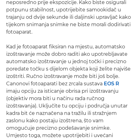
neposredno prije ekspozicije. Kako biste osigurali
potpunu stabilnost, upotrijebite samookidač u
trajanju od dvije sekunde ili daljinski upravljač kako
tijekom snimanja snimke ne biste morali dodirivati
fotoaparat.
Kad je fotoaparat fiksiran na mjestu, automatsko
izoštravanje može dobro raditi ako upotrebljavate
automatsko izoštravanje u jednoj točki i precizno
poredate točku s dijelom objekta koji želite najviše
izoštriti. Ručno izoštravanje može biti još bolje.
Canonovi fotoaparati bez zrcala sustava
EOS R
imaju opciju za isticanje obrisa pri izoštravanju
(objektiv mora biti u načinu rada ručnog
izoštravanja). Uključite tu opciju i područja unutar
kadra bit će naznačena na tražilu ili stražnjem
zaslonu kako postaju izoštrena, što vam
omogućuje precizno podešavanje snimke.
Umjesto toga, možete upotrijebiti i uvećani