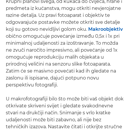
Krupni planovi svega, od kukaca do cvijeća, hrane i
predmeta iz kućanstva, mogu otkriti nevjerojatne
razine detalja. Uz pravi fotoaparat i objektiv te
odgovarajuće postavke možete otkriti sve detalje
koji su gotovo nevidljivi golom oku.
Makroobjektiv
obično omogućuje povećanje između 0,5x i 1x pri
minimalnoj udaljenosti za izoštravanje. To možda
ne zvuči naročito impresivno, ali povećanje od 1x
omogućuje reprodukciju malih objekata u
prirodnoj veličini na senzoru slike fotoaparata.
Zatim će se masivno povećati kad ih gledate na
zaslonu ili ispisane, dajući potpuno novu
perspektivu fotografiji.
U makrofotografiji bilo što može biti vaš objekt dok
otkrivate skriveni svijet i gledate svakodnevne
stvari na drukčiji način. Snimanje s vrlo kratke
udaljenosti može biti zabavno, ali nije bez
tehničkih izazova. Nastavite čitati i otkrijte stručne