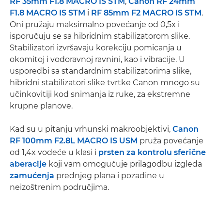
RF 35mm F1.8 MACRO IS STM
,
Canon RF 24mm
F1.8 MACRO IS STM
i
RF 85mm F2 MACRO IS STM
.
Oni pružaju maksimalno povećanje od 0,5x i
isporučuju se sa hibridnim stabilizatorom slike.
Stabilizatori izvršavaju korekciju pomicanja u
okomitoj i vodoravnoj ravnini, kao i vibracije. U
usporedbi sa standardnim stabilizatorima slike,
hibridni stabilizatori slike tvrtke Canon mnogo su
učinkovitiji kod snimanja iz ruke, za ekstremne
krupne planove.
Kad su u pitanju vrhunski makroobjektivi,
Canon
RF 100mm F2.8L MACRO IS USM
pruža povećanje
od 1,4x vodeće u klasi i
prsten za kontrolu sferične
aberacije
koji vam omogućuje prilagodbu izgleda
zamućenja
prednjeg plana i pozadine u
neizoštrenim područjima.