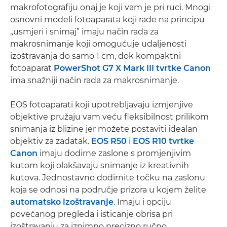
makrofotografiju onaj je koji vam je pri ruci. Mnogi
osnovni modeli fotoaparata koji rade na principu
„usmjeri i snimaj” imaju način rada za
makrosnimanje koji omogućuje udaljenosti
izoštravanja do samo 1 cm, dok kompaktni
fotoaparat
PowerShot G7 X Mark III tvrtke Canon
ima snažniji način rada za makrosnimanje.
EOS fotoaparati koji upotrebljavaju izmjenjive
objektive pružaju vam veću fleksibilnost prilikom
snimanja iz blizine jer možete postaviti idealan
objektiv za zadatak.
EOS R50
i
EOS R10 tvrtke
Canon
imaju dodirne zaslone s promjenjivim
kutom koji olakšavaju snimanje iz kreativnih
kutova. Jednostavno dodirnite točku na zaslonu
koja se odnosi na područje prizora u kojem želite
automatsko izoštravanje
. Imaju i opciju
povećanog pregleda i isticanje obrisa pri
izoštravanju za iznimno precizno ručno