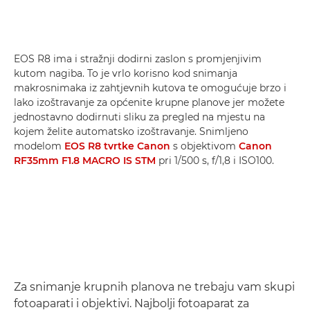
EOS R8 ima i stražnji dodirni zaslon s promjenjivim
kutom nagiba. To je vrlo korisno kod snimanja
makrosnimaka iz zahtjevnih kutova te omogućuje brzo i
lako izoštravanje za općenite krupne planove jer možete
jednostavno dodirnuti sliku za pregled na mjestu na
kojem želite automatsko izoštravanje. Snimljeno
modelom
EOS R8 tvrtke Canon
s objektivom
Canon
RF35mm F1.8 MACRO IS STM
pri 1/500 s, f/1,8 i ISO100.
Za snimanje krupnih planova ne trebaju vam skupi
fotoaparati i objektivi. Najbolji fotoaparat za