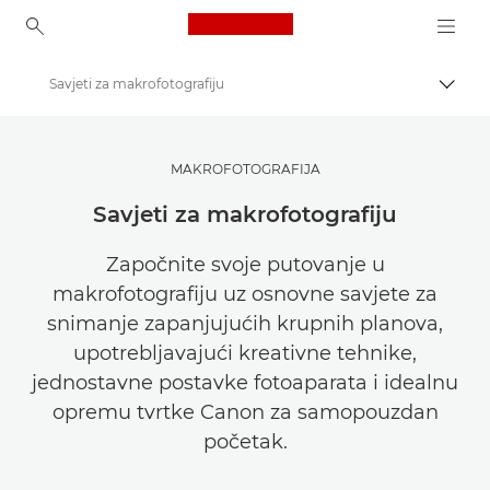
Canon Logo, back to ho
Savjeti za makrofotografiju
Uklju
Canon
Pronađite inspiraciju | Savjeti za fotografiranje i ispisivanje te vodiči za kupce
MAKROFOTOGRAFIJA
Savjeti i tehnike za fotografiju i ispisivanje
Savjeti za makrofotografiju
Započnite svoje putovanje u
makrofotografiju uz osnovne savjete za
snimanje zapanjujućih krupnih planova,
upotrebljavajući kreativne tehnike,
jednostavne postavke fotoaparata i idealnu
opremu tvrtke Canon za samopouzdan
početak.