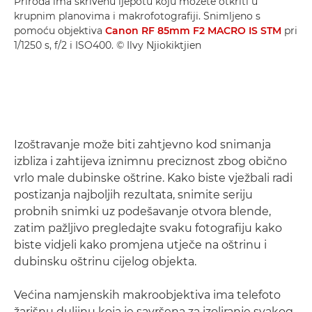
Priroda ima skrivenu ljepotu koju možete otkriti u
krupnim planovima i makrofotografiji. Snimljeno s
pomoću objektiva
Canon RF 85mm F2 MACRO IS STM
pri
1/1250 s, f/2 i ISO400. © Ilvy Njiokiktjien
Izoštravanje može biti zahtjevno kod snimanja
izbliza i zahtijeva iznimnu preciznost zbog obično
vrlo male dubinske oštrine. Kako biste vježbali radi
postizanja najboljih rezultata, snimite seriju
probnih snimki uz podešavanje otvora blende,
zatim pažljivo pregledajte svaku fotografiju kako
biste vidjeli kako promjena utječe na oštrinu i
dubinsku oštrinu cijelog objekta.
Većina namjenskih makroobjektiva ima telefoto
žarišnu duljinu koja je savršena za izoliranje svakog