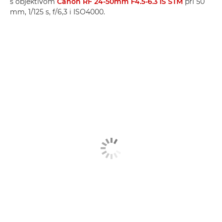
s objektivom
Canon RF 24-50mm F4.5-6.3 IS STM
pri 50
mm, 1/125 s, f/6,3 i ISO4000.