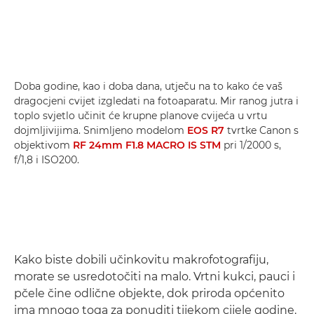
Doba godine, kao i doba dana, utječu na to kako će vaš
dragocjeni cvijet izgledati na fotoaparatu. Mir ranog jutra i
toplo svjetlo učinit će krupne planove cvijeća u vrtu
dojmljivijima. Snimljeno modelom
EOS R7
tvrtke Canon s
objektivom
RF 24mm F1.8 MACRO IS STM
pri 1/2000 s,
f/1,8 i ISO200.
Kako biste dobili učinkovitu makrofotografiju,
morate se usredotočiti na malo. Vrtni kukci, pauci i
pčele čine odlične objekte, dok priroda općenito
ima mnogo toga za ponuditi tijekom cijele godine.