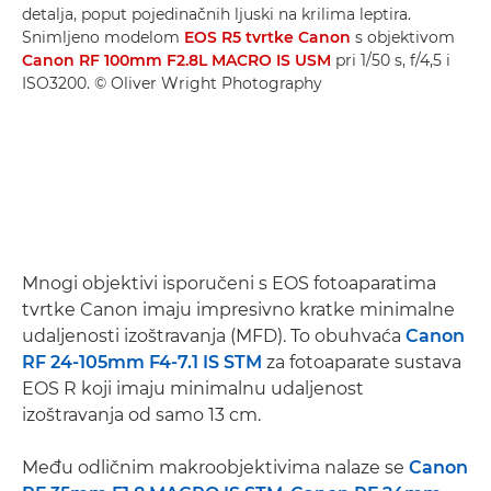
detalja, poput pojedinačnih ljuski na krilima leptira.
Snimljeno modelom
EOS R5 tvrtke Canon
s objektivom
Canon RF 100mm F2.8L MACRO IS USM
pri 1/50 s, f/4,5 i
ISO3200. © Oliver Wright Photography
Mnogi objektivi isporučeni s EOS fotoaparatima
tvrtke Canon imaju impresivno kratke minimalne
udaljenosti izoštravanja (MFD). To obuhvaća
Canon
RF 24-105mm F4-7.1 IS STM
za fotoaparate sustava
EOS R koji imaju minimalnu udaljenost
izoštravanja od samo 13 cm.
Među odličnim makroobjektivima nalaze se
Canon