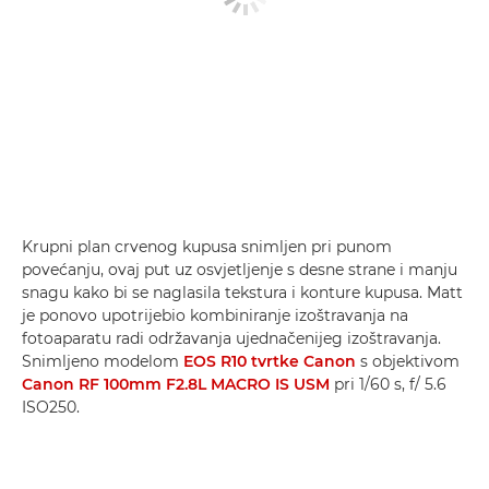
Krupni plan crvenog kupusa snimljen pri punom
povećanju, ovaj put uz osvjetljenje s desne strane i manju
snagu kako bi se naglasila tekstura i konture kupusa. Matt
je ponovo upotrijebio kombiniranje izoštravanja na
fotoaparatu radi održavanja ujednačenijeg izoštravanja.
Snimljeno modelom
EOS R10 tvrtke Canon
s objektivom
Canon RF 100mm F2.8L MACRO IS USM
pri 1/60 s, f/ 5.6
ISO250.