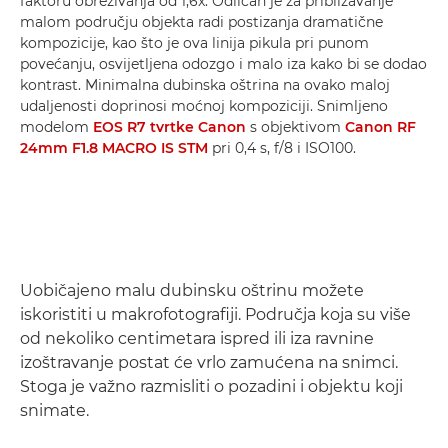
faktoru obrezivanja od 1,6x. Odličan je za približavanje
malom području objekta radi postizanja dramatične
kompozicije, kao što je ova linija pikula pri punom
povećanju, osvijetljena odozgo i malo iza kako bi se dodao
kontrast. Minimalna dubinska oštrina na ovako maloj
udaljenosti doprinosi moćnoj kompoziciji. Snimljeno
modelom
EOS R7 tvrtke Canon
s objektivom
Canon RF
24mm F1.8 MACRO IS STM
pri 0,4 s, f/8 i ISO100.
Uobičajeno malu dubinsku oštrinu možete
iskoristiti u makrofotografiji. Područja koja su više
od nekoliko centimetara ispred ili iza ravnine
izoštravanje postat će vrlo zamućena na snimci.
Stoga je važno razmisliti o pozadini i objektu koji
snimate.