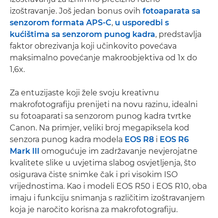
izoštravanje. Još jedan bonus ovih
fotoaparata sa
senzorom formata APS-C
,
u usporedbi s
kućištima sa senzorom punog kadra
, predstavlja
faktor obrezivanja koji učinkovito povećava
maksimalno povećanje makroobjektiva od 1x do
1,6x.
Za entuzijaste koji žele svoju kreativnu
makrofotografiju prenijeti na novu razinu, idealni
su fotoaparati sa senzorom punog kadra tvrtke
Canon. Na primjer, veliki broj megapiksela kod
senzora punog kadra modela
EOS R8
i
EOS R6
Mark III
omogućuje im zadržavanje nevjerojatne
kvalitete slike u uvjetima slabog osvjetljenja, što
osigurava čiste snimke čak i pri visokim ISO
vrijednostima. Kao i modeli EOS R50 i EOS R10, oba
imaju i funkciju snimanja s različitim izoštravanjem
koja je naročito korisna za makrofotografiju.