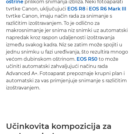
oštrine
prilikom snimanja izbliza. Neki fotoaparati
tvrtke Canon, uključujući
EOS R8
i
EOS R6 Mark III
tvrtke Canon, imaju način rada za snimanje s
različitim izoštravanjem. To je odlično za
makrosnimanje jer snima niz snimki uz automatski
napredak kroz raspon udaljenosti izoštravanja
između svakog kadra. Niz se zatim može spojiti u
jednu snimku u fazi uređivanja, što rezultira mnogo
većom dubinskom oštrinom.
EOS R50
to može
učiniti automatski zahvaljujući načinu rada
Advanced A+. Fotoaparat prepoznaje krupni plan i
automatski za vas primjenjuje snimanje s različitim
izoštravanjem.
Učinkovita kompozicija za