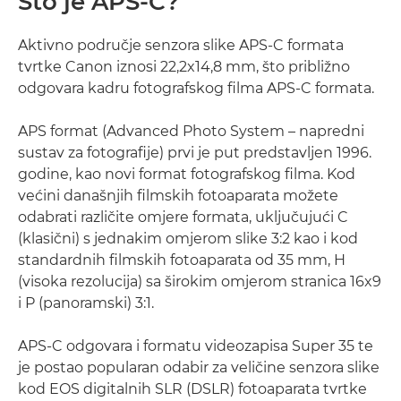
Što je APS-C?
Aktivno područje senzora slike APS-C formata
tvrtke Canon iznosi 22,2x14,8 mm, što približno
odgovara kadru fotografskog filma APS-C formata.
APS format (Advanced Photo System – napredni
sustav za fotografije) prvi je put predstavljen 1996.
godine, kao novi format fotografskog filma. Kod
većini današnjih filmskih fotoaparata možete
odabrati različite omjere formata, uključujući C
(klasični) s jednakim omjerom slike 3:2 kao i kod
standardnih filmskih fotoaparata od 35 mm, H
(visoka rezolucija) sa širokim omjerom stranica 16x9
i P (panoramski) 3:1.
APS-C odgovara i formatu videozapisa Super 35 te
je postao popularan odabir za veličine senzora slike
kod EOS digitalnih SLR (DSLR) fotoaparata tvrtke