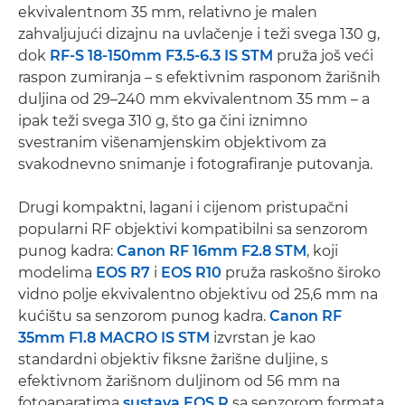
ekvivalentnom 35 mm, relativno je malen
zahvaljujući dizajnu na uvlačenje i teži svega 130 g,
dok
RF-S 18-150mm F3.5-6.3 IS STM
pruža još veći
raspon zumiranja – s efektivnim rasponom žarišnih
duljina od 29–240 mm ekvivalentnom 35 mm – a
ipak teži svega 310 g, što ga čini iznimno
svestranim višenamjenskim objektivom za
svakodnevno snimanje i fotografiranje putovanja.
Drugi kompaktni, lagani i cijenom pristupačni
popularni RF objektivi kompatibilni sa senzorom
punog kadra:
Canon RF 16mm F2.8 STM
, koji
modelima
EOS R7
i
EOS R10
pruža raskošno široko
vidno polje ekvivalentno objektivu od 25,6 mm na
kućištu sa senzorom punog kadra.
Canon RF
35mm F1.8 MACRO IS STM
izvrstan je kao
standardni objektiv fiksne žarišne duljine, s
efektivnom žarišnom duljinom od 56 mm na
fotoaparatima
sustava EOS R
sa senzorom formata