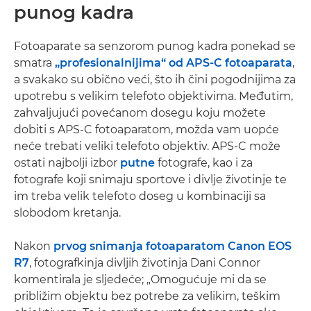
punog kadra
Fotoaparate sa senzorom punog kadra ponekad se
smatra
„profesionalnijima“ od APS-C fotoaparata
,
a svakako su obično veći, što ih čini pogodnijima za
upotrebu s velikim telefoto objektivima. Međutim,
zahvaljujući povećanom dosegu koju možete
dobiti s APS-C fotoaparatom, možda vam uopće
neće trebati veliki telefoto objektiv. APS-C može
ostati najbolji izbor
putne
fotografe, kao i za
fotografe koji snimaju sportove i divlje životinje te
im treba velik telefoto doseg u kombinaciji sa
slobodom kretanja.
Nakon
prvog snimanja fotoaparatom Canon EOS
R7
, fotografkinja divljih životinja Dani Connor
komentirala je sljedeće; „Omogućuje mi da se
približim objektu bez potrebe za velikim, teškim