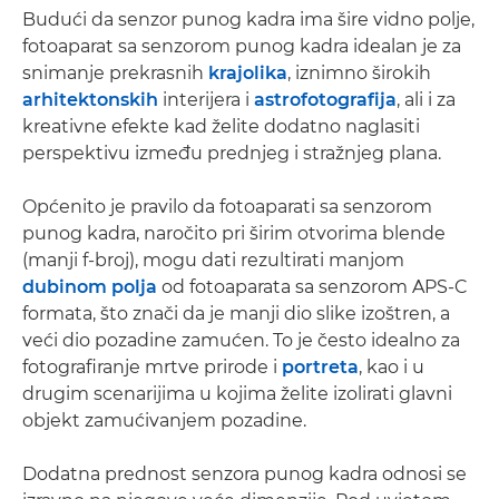
Budući da senzor punog kadra ima šire vidno polje,
fotoaparat sa senzorom punog kadra idealan je za
snimanje prekrasnih
krajolika
, iznimno širokih
arhitektonskih
interijera i
astrofotografija
, ali i za
kreativne efekte kad želite dodatno naglasiti
perspektivu između prednjeg i stražnjeg plana.
Općenito je pravilo da fotoaparati sa senzorom
punog kadra, naročito pri širim otvorima blende
(manji f-broj), mogu dati rezultirati manjom
dubinom polja
od fotoaparata sa senzorom APS-C
formata, što znači da je manji dio slike izoštren, a
veći dio pozadine zamućen. To je često idealno za
fotografiranje mrtve prirode i
portreta
, kao i u
drugim scenarijima u kojima želite izolirati glavni
objekt zamućivanjem pozadine.
Dodatna prednost senzora punog kadra odnosi se