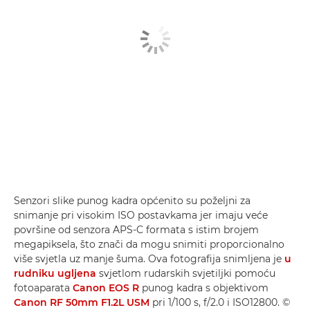
Senzori slike punog kadra općenito su poželjni za
snimanje pri visokim ISO postavkama jer imaju veće
površine od senzora APS-C formata s istim brojem
megapiksela, što znači da mogu snimiti proporcionalno
više svjetla uz manje šuma. Ova fotografija snimljena je
u
rudniku ugljena
svjetlom rudarskih svjetiljki pomoću
fotoaparata
Canon EOS R
punog kadra s objektivom
Canon RF 50mm F1.2L USM
pri 1/100 s, f/2.0 i ISO12800. ©