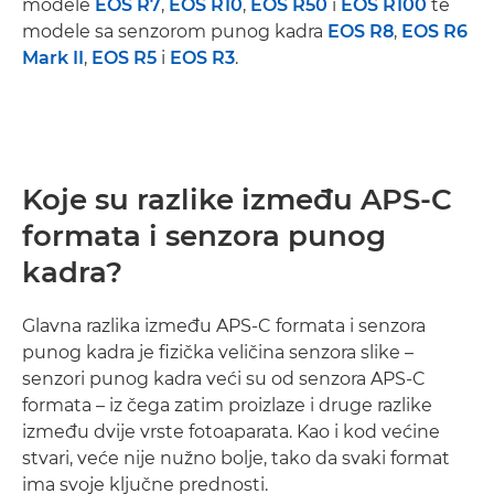
modele
EOS R7
,
EOS R10
,
EOS R50
i
EOS R100
te
modele sa senzorom punog kadra
EOS R8
,
EOS R6
Mark II
,
EOS R5
i
EOS R3
.
Koje su razlike između APS-C
formata i senzora punog
kadra?
Glavna razlika između APS-C formata i senzora
punog kadra je fizička veličina senzora slike –
senzori punog kadra veći su od senzora APS-C
formata – iz čega zatim proizlaze i druge razlike
između dvije vrste fotoaparata. Kao i kod većine
stvari, veće nije nužno bolje, tako da svaki format
ima svoje ključne prednosti.