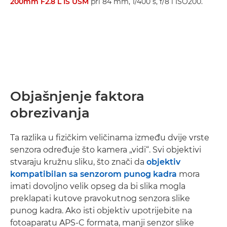
200mm F2.8 L IS USM
pri 84 mm, 1/400 s, f/8 i ISO200.
Objašnjenje faktora
obrezivanja
Ta razlika u fizičkim veličinama između dvije vrste
senzora određuje što kamera „vidi“. Svi objektivi
stvaraju kružnu sliku, što znači da
objektiv
kompatibilan sa senzorom punog kadra
mora
imati dovoljno velik opseg da bi slika mogla
preklapati kutove pravokutnog senzora slike
punog kadra. Ako isti objektiv upotrijebite na
fotoaparatu APS-C formata, manji senzor slike