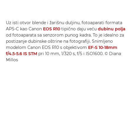
Uz isti otvor blende i žarišnu duljinu, fotoaparati formata
APS-C kao Canon
EOS R10
tipično daju veću
dubinu polja
od fotoaparata sa senzorom punog kadra. To je idealno za
postizanje dubinske oštrine na fotografiji. Snimljeno
modelom Canon EOS R10 s objektivom
EF-S 10-18mm
f/4.5-5.6 IS STM
pri 10 mm, 1/320 s, f/5 i ISO1600. © Diana
Millos