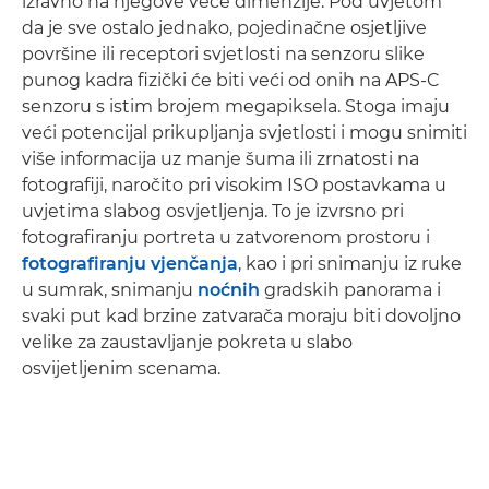
izravno na njegove veće dimenzije. Pod uvjetom
da je sve ostalo jednako, pojedinačne osjetljive
površine ili receptori svjetlosti na senzoru slike
punog kadra fizički će biti veći od onih na APS-C
senzoru s istim brojem megapiksela. Stoga imaju
veći potencijal prikupljanja svjetlosti i mogu snimiti
više informacija uz manje šuma ili zrnatosti na
fotografiji, naročito pri visokim ISO postavkama u
uvjetima slabog osvjetljenja. To je izvrsno pri
fotografiranju portreta u zatvorenom prostoru i
fotografiranju vjenčanja
, kao i pri snimanju iz ruke
u sumrak, snimanju
noćnih
gradskih panorama i
svaki put kad brzine zatvarača moraju biti dovoljno
velike za zaustavljanje pokreta u slabo
osvijetljenim scenama.