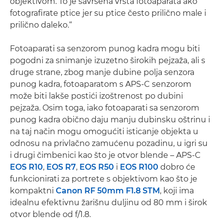
objektivom. To je savršena vrsta fotoaparata ako
fotografirate ptice jer su ptice često prilično male i
prilično daleko.“
Fotoaparati sa senzorom punog kadra mogu biti
pogodni za snimanje izuzetno širokih pejzaža, ali s
druge strane, zbog manje dubine polja senzora
punog kadra, fotoaparatom s APS-C senzorom
može biti lakše postići izoštrenost po dubini
pejzaža. Osim toga, iako fotoaparati sa senzorom
punog kadra obično daju manju dubinsku oštrinu i
na taj način mogu omogućiti isticanje objekta u
odnosu na privlačno zamućenu pozadinu, u igri su
i drugi čimbenici kao što je otvor blende – APS-C
EOS R10
,
EOS R7
,
EOS R50
i
EOS R100
dobro će
funkcionirati za portrete s objektivom kao što je
kompaktni
Canon RF 50mm F1.8 STM
, koji ima
idealnu efektivnu žarišnu duljinu od 80 mm i širok
otvor blende od f/1.8.