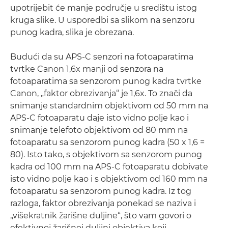
upotrijebit će manje područje u središtu istog
kruga slike. U usporedbi sa slikom na senzoru
punog kadra, slika je obrezana.
Budući da su APS-C senzori na fotoaparatima
tvrtke Canon 1,6x manji od senzora na
fotoaparatima sa senzorom punog kadra tvrtke
Canon, „faktor obrezivanja“ je 1,6x. To znači da
snimanje standardnim objektivom od 50 mm na
APS-C fotoaparatu daje isto vidno polje kao i
snimanje telefoto objektivom od 80 mm na
fotoaparatu sa senzorom punog kadra (50 x 1,6 =
80). Isto tako, s objektivom sa senzorom punog
kadra od 100 mm na APS-C fotoaparatu dobivate
isto vidno polje kao i s objektivom od 160 mm na
fotoaparatu sa senzorom punog kadra. Iz tog
razloga, faktor obrezivanja ponekad se naziva i
„višekratnik žarišne duljine“, što vam govori o
efektivnoj žarišnoj duljini objektiva koji