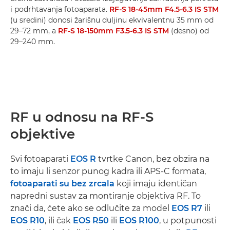
i podrhtavanja fotoaparata.
RF-S 18-45mm F4.5-6.3 IS STM
(u sredini) donosi žarišnu duljinu ekvivalentnu 35 mm od
29–72 mm, a
RF-S 18-150mm F3.5-6.3 IS STM
(desno) od
29–240 mm.
RF u odnosu na RF-S
objektive
Svi fotoaparati
EOS R
tvrtke Canon, bez obzira na
to imaju li senzor punog kadra ili APS-C formata,
fotoaparati su bez zrcala
koji imaju identičan
napredni sustav za montiranje objektiva RF. To
znači da, ćete ako se odlučite za model
EOS R7
ili
EOS R10
, ili čak
EOS R50
ili
EOS R100
, u potpunosti