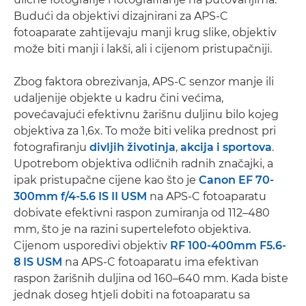
Budući da objektivi dizajnirani za APS-C
fotoaparate zahtijevaju manji krug slike, objektiv
može biti manji i lakši, ali i cijenom pristupačniji.
Zbog faktora obrezivanja, APS-C senzor manje ili
udaljenije objekte u kadru čini većima,
povećavajući efektivnu žarišnu duljinu bilo kojeg
objektiva za 1,6x. To može biti velika prednost pri
fotografiranju
divljih životinja
,
akcija i sportova
.
Upotrebom objektiva odličnih radnih značajki, a
ipak pristupačne cijene kao što je
Canon EF 70-
300mm f/4-5.6 IS II USM
na APS-C fotoaparatu
dobivate efektivni raspon zumiranja od 112–480
mm, što je na razini supertelefoto objektiva.
Cijenom usporedivi objektiv
RF 100-400mm F5.6-
8 IS USM
na APS-C fotoaparatu ima efektivan
raspon žarišnih duljina od 160–640 mm. Kada biste
jednak doseg htjeli dobiti na fotoaparatu sa