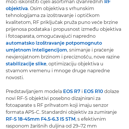
moći iskoristiti cijeli asortiman izvanrednih
RF
objektiva
. Osim objektiva s vrhunskim
tehnologijama za izoštravanje i optičkom
kvalitetom, RF priključak pruža puno veće brzine
prijenosa podataka i propusnost između objektiva
i fotoaparata, omogućavajući napredno
automatsko izoštravanje potpomognuto
umjetnom inteligencijom
, snimanje i praćenje
nevjerojatnom brzinom i preciznošću, nove razine
stabilizacije slike
, optimizaciju objektiva u
stvarnom vremenu i mnoge druge napredne
novosti.
Predstavljanjem modela
EOS R7
i
EOS R10
dolaze
novi RF-S objektivi posebno dizajnirani za
fotoaparate s RF prihvatom koji imaju senzor
formata APS-C. Standardni objektiv za zumiranje
RF-S 18-45mm F4.5-6.3 IS STM
, s efektivnim
rasponom žarišnih duljina od 29–72 mm