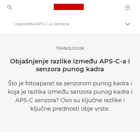
Canon Logo, back to ho
Usporedba APS-C-a i senzora punog kadra
Uklju
Canon
Pronađite inspiraciju | Savjeti za fotografiranje i ispisivanje te vodiči za kupce
TEHNOLOGIJA
Savjeti i tehnike za fotografiju i ispisivanje
Objašnjenje razlike između APS-C-a i
senzora punog kadra
Što je fotoaparat sa senzorom punog kadra i
koja je razlika između senzora punog kadra i
APS-C senzora? Ovo su ključne razlike i
ključne prednosti obje vrste.