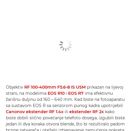
Objektiv
RF 100-400mm F5.6-8 IS USM
prikazan na lijevoj
strani, na modelima
EOS R10
i
EOS R7
ima efektivnu
žarišnu duljinu od 160 – 640 mm. Kad biste na fotoaparatu
sa sustavom EOS R sa senzorom punog kadra upotrijebili
Canonov ekstender RF 1.4x
ili
ekstender RF 2x
kako
biste dobili slično povećanje telefoto dosega, izgubili biste
jedan ili dva koraka otvora blende, što bi rezultiralo padom
brzine zatvarača i otežalo izbjegavanje zamućenja pokreta