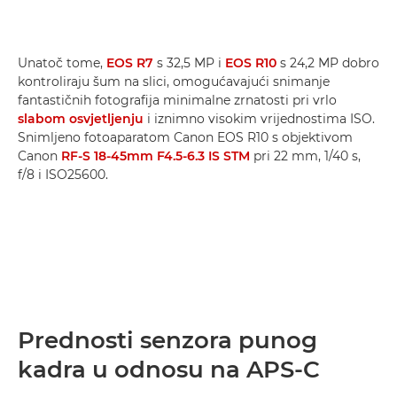
Unatoč tome,
EOS R7
s 32,5 MP i
EOS R10
s 24,2 MP dobro
kontroliraju šum na slici, omogućavajući snimanje
fantastičnih fotografija minimalne zrnatosti pri vrlo
slabom osvjetljenju
i iznimno visokim vrijednostima ISO.
Snimljeno fotoaparatom Canon EOS R10 s objektivom
Canon
RF-S 18-45mm F4.5-6.3 IS STM
pri 22 mm, 1/40 s,
f/8 i ISO25600.
Prednosti senzora punog
kadra u odnosu na APS-C