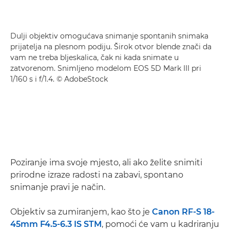
Dulji objektiv omogućava snimanje spontanih snimaka
prijatelja na plesnom podiju. Širok otvor blende znači da
vam ne treba bljeskalica, čak ni kada snimate u
zatvorenom. Snimljeno modelom EOS 5D Mark III pri
1/160 s i f/1.4. © AdobeStock
Poziranje ima svoje mjesto, ali ako želite snimiti
prirodne izraze radosti na zabavi, spontano
snimanje pravi je način.
Objektiv sa zumiranjem, kao što je
Canon RF-S 18-
45mm F4.5-6.3 IS STM
, pomoći će vam u kadriranju