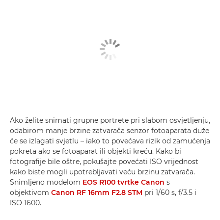
Ako želite snimati grupne portrete pri slabom osvjetljenju,
odabirom manje brzine zatvarača senzor fotoaparata duže
će se izlagati svjetlu – iako to povećava rizik od zamućenja
pokreta ako se fotoaparat ili objekti kreću. Kako bi
fotografije bile oštre, pokušajte povećati ISO vrijednost
kako biste mogli upotrebljavati veću brzinu zatvarača.
Snimljeno modelom
EOS R100 tvrtke Canon
s
objektivom
Canon RF 16mm F2.8 STM
pri 1/60 s, f/3.5 i
ISO 1600.