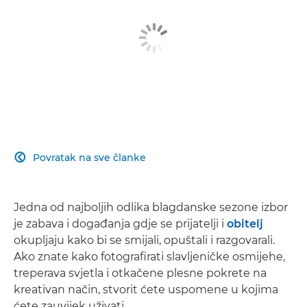
Povratak na sve članke

Jedna od najboljih odlika blagdanske sezone izbor
je zabava i događanja gdje se prijatelji i
obitelj
okupljaju kako bi se smijali, opuštali i razgovarali.
Ako znate kako fotografirati slavljeničke osmijehe,
treperava svjetla i otkačene plesne pokrete na
kreativan način, stvorit ćete uspomene u kojima
ćete zauvijek uživati.