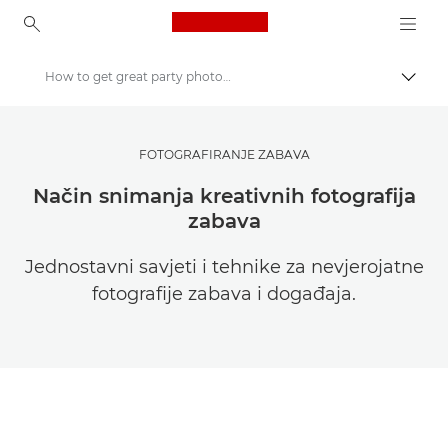
Canon Logo, back to ho
How to get great party photography
Uklju
Canon
Pronađite inspiraciju | Savjeti za fotografiranje i ispisivanje te vodiči za kupce
FOTOGRAFIRANJE ZABAVA
Savjeti i tehnike za fotografiju i ispisivanje
Način snimanja kreativnih fotografija
zabava
Jednostavni savjeti i tehnike za nevjerojatne
fotografije zabava i događaja.