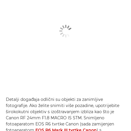
Detalji događaja odlični su objekti za zanimljive
fotografije. Ako želite snimiti više pozadine, upotrijebite
širokokutni objektiv s izoštravanjem izbliza kao što je
Canon RF 24mm F1.8 MACRO IS STM. Snimljeno
fotoaparatom EOS R6 tvrtke Canon (sada zamijenjen
fotoaparatom
EOS R6 Mark III tvrtke Canon
) s