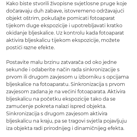
Kako biste stvorili živopisne svjetlosne pruge koje
dočaravaju duh zabave, istovremeno održavajući
objekt oštrim, pokušajte pomicati fotoaparat
tijekom duge ekspozicije i upotrebljavati kratko
okidanje bljeskalice. Uz kontrolu kada fotoaparat
aktivira bljeskalicu tijekom ekspozicije, možete
postići razne efekte.
Postavite malu brzinu zatvarača od oko jedne
sekunde i odaberite način rada sinkronizacije s
prvom ili drugom zavjesom u izborniku s opcijama
bljeskalice na fotoaparatu. Sinkronizacija s prvom
zavjesom zadana je na većini fotoaparata. Aktivira
bljeskalicu na početku ekspozicije tako da se
zamućenje pokreta nalazi ispred objekta.
Sinkronizacija s drugom zavjesom aktivira
bljeskalicu na kraju, pa se tragovi svjetla pojavljuju
iza objekta radi prirodnijeg i dinamičnijeg efekta.