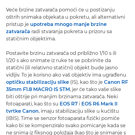
Veće brzine zatvarača pomoći će u postizanju
oštrih snimaka objekata u pokretu, ali alternativni
pristup je
upotreba mnogo manje brzine
zatvarača
radi stvaranja pokreta u prizoru sa
statičnim objektima.
Postavite brzinu zatvarača od približno 1/10 s ili
1/20 s ako snimate iz ruke te se pobrinite da
statični (ili relativno statični) objekt bude jasno
vidljiv. To je korisno ako vaš objektiv ima ugrađenu
optičku stabilizaciju slike
(IS), kao što je
Canon RF
35mm F1.8 MACRO IS STM
, jer će tako vaše slike
biti oštrije pri manjim brzinama zatvarača. Neki
fotoaparati, kao što su
EOS R7
i
EOS R6 Mark II
tvrtke Canon
, imaju stabilizaciju slike u kućištu
(IBIS). Time se senzor fotoaparata fizički pomiče
kako bi se kompenziralo svako pomicanje kada se
ne snima iz fiksnog položaja (kao što je snimanje s