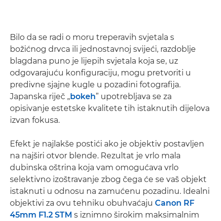
Bilo da se radi o moru treperavih svjetala s
božićnog drvca ili jednostavnoj svijeći, razdoblje
blagdana puno je lijepih svjetala koja se, uz
odgovarajuću konfiguraciju, mogu pretvoriti u
predivne sjajne kugle u pozadini fotografija.
Japanska riječ „
bokeh
” upotrebljava se za
opisivanje estetske kvalitete tih istaknutih dijelova
izvan fokusa.
Efekt je najlakše postići ako je objektiv postavljen
na najširi otvor blende. Rezultat je vrlo mala
dubinska oštrina koja vam omogućava vrlo
selektivno izoštravanje zbog čega će se vaš objekt
istaknuti u odnosu na zamućenu pozadinu. Idealni
objektivi za ovu tehniku obuhvaćaju
Canon RF
45mm F1.2 STM
s iznimno širokim maksimalnim