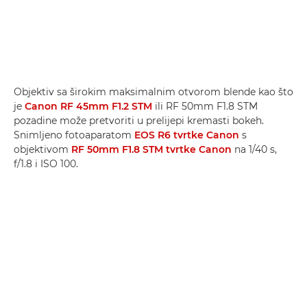
Objektiv sa širokim maksimalnim otvorom blende kao što
je
Canon RF 45mm F1.2 STM
ili RF 50mm F1.8 STM
pozadine može pretvoriti u prelijepi kremasti bokeh.
Snimljeno fotoaparatom
EOS R6 tvrtke Canon
s
objektivom
RF 50mm F1.8 STM tvrtke Canon
na 1/40 s,
f/1.8 i ISO 100.