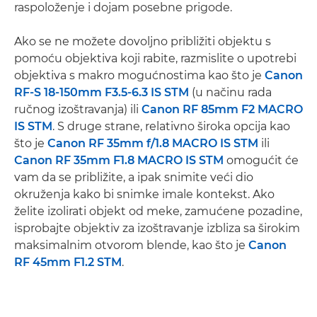
raspoloženje i dojam posebne prigode.
Ako se ne možete dovoljno približiti objektu s
pomoću objektiva koji rabite, razmislite o upotrebi
objektiva s makro mogućnostima kao što je
Canon
RF-S 18-150mm F3.5-6.3 IS STM
(u načinu rada
ručnog izoštravanja) ili
Canon RF 85mm F2 MACRO
IS STM
. S druge strane, relativno široka opcija kao
što je
Canon RF 35mm f/1.8 MACRO IS STM
ili
Canon RF 35mm F1.8 MACRO IS STM
omogućit će
vam da se približite, a ipak snimite veći dio
okruženja kako bi snimke imale kontekst. Ako
želite izolirati objekt od meke, zamućene pozadine,
isprobajte objektiv za izoštravanje izbliza sa širokim
maksimalnim otvorom blende, kao što je
Canon
RF 45mm F1.2 STM
.