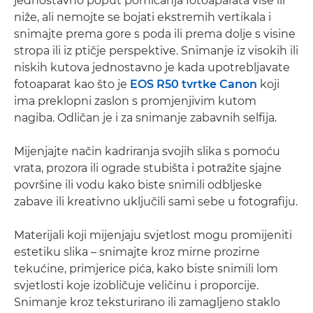
jednostavno poput pomicanja fotoaparata više ili
niže, ali nemojte se bojati ekstremih vertikala i
snimajte prema gore s poda ili prema dolje s visine
stropa ili iz ptičje perspektive. Snimanje iz visokih ili
niskih kutova jednostavno je kada upotrebljavate
fotoaparat kao što je
EOS R50 tvrtke Canon
koji
ima preklopni zaslon s promjenjivim kutom
nagiba. Odličan je i za snimanje zabavnih selfija.
Mijenjajte način kadriranja svojih slika s pomoću
vrata, prozora ili ograde stubišta i potražite sjajne
površine ili vodu kako biste snimili odbljeske
zabave ili kreativno uključili sami sebe u fotografiju.
Materijali koji mijenjaju svjetlost mogu promijeniti
estetiku slika – snimajte kroz mirne prozirne
tekućine, primjerice pića, kako biste snimili lom
svjetlosti koje izobličuje veličinu i proporcije.
Snimanje kroz teksturirano ili zamagljeno staklo