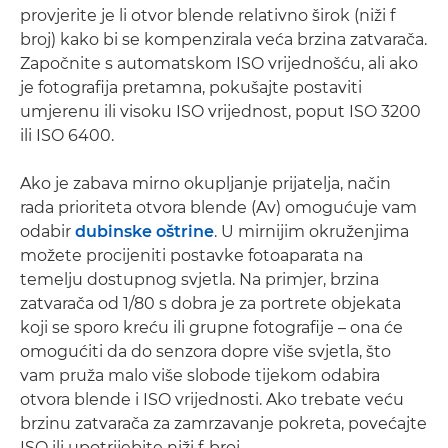
provjerite je li otvor blende relativno širok (niži f
broj) kako bi se kompenzirala veća brzina zatvarača.
Započnite s automatskom ISO vrijednošću, ali ako
je fotografija pretamna, pokušajte postaviti
umjerenu ili visoku ISO vrijednost, poput ISO 3200
ili ISO 6400.
Ako je zabava mirno okupljanje prijatelja, način
rada prioriteta otvora blende (Av) omogućuje vam
odabir
dubinske oštrine
. U mirnijim okruženjima
možete procijeniti postavke fotoaparata na
temelju dostupnog svjetla. Na primjer, brzina
zatvarača od 1/80 s dobra je za portrete objekata
koji se sporo kreću ili grupne fotografije – ona će
omogućiti da do senzora dopre više svjetla, što
vam pruža malo više slobode tijekom odabira
otvora blende i ISO vrijednosti. Ako trebate veću
brzinu zatvarača za zamrzavanje pokreta, povećajte
ISO ili upotrijebite niži f-broj.