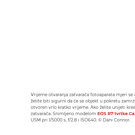
Vrijeme otvaranja zatvarača fotoaparata mjeri se 
želite biti sigurni da će se objekt u pokretu zam
otvoren vrlo kratko vrijeme. Ako želite unijeti kr
zatvarača. Snimljeno modelom
EOS R7 tvrtke C
USM pri 1/5000 s, f/2.8 i ISO640. © Dani Connor.