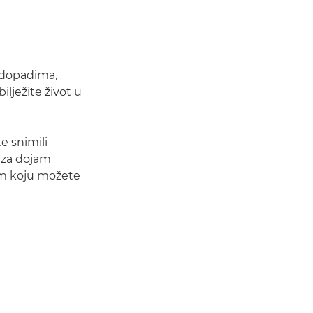
vodopadima,
ilježite život u
e snimili
 za dojam
jom koju možete