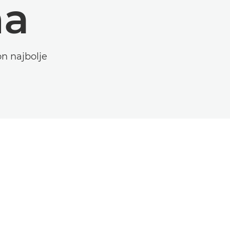
ma
on najbolje