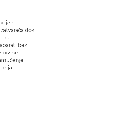
anje je
m zatvarača dok
a ima
aparati bez
e brzine
 zamućenje
tanja.