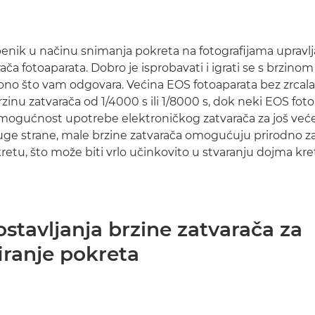
benik u načinu snimanja pokreta na fotografijama upravlj
ča fotoaparata. Dobro je isprobavati i igrati se s brzino
no što vam odgovara. Većina EOS fotoaparata bez zrcal
inu zatvarača od 1/4000 s ili 1/8000 s, dok neki EOS foto
 mogućnost upotrebe elektroničkog zatvarača za još već
ruge strane, male brzine zatvarača omogućuju prirodno
retu, što može biti vrlo učinkovito u stvaranju dojma kre
stavljanja brzine zatvarača za
iranje pokreta