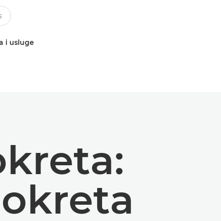
a i usluge
okreta:
pokreta