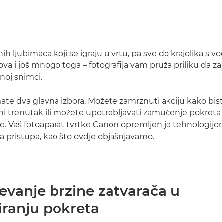
ih ljubimaca koji se igraju u vrtu, pa sve do krajolika s 
ova i još mnogo toga – fotografija vam pruža priliku da zab
noj snimci.
mate dva glavna izbora. Možete zamrznuti akciju kako bist
ni trenutak ili možete upotrebljavati zamućenje pokreta
ine. Vaš fotoaparat tvrtke Canon opremljen je tehnologi
oba pristupa, kao što ovdje objašnjavamo.
evanje brzine zatvarača u
iranju pokreta