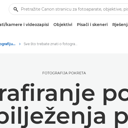
ti/kamere i videozapisi
Objektivi
Pisači i skeneri
Rješenj
Savjeti i tehnike za fotografiju i ispisivanje
Sve što trebate znati o fotografiranju pokreta
FOTOGRAFIJA POKRETA
afiranje p
bilježenja 