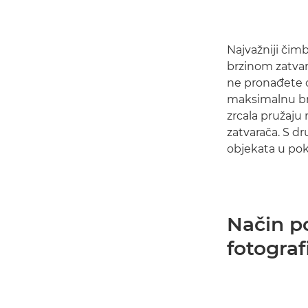
Najvažniji čim
brzinom zatvara
ne pronađete o
maksimalnu brz
zrcala pružaju
zatvarača. S d
objekata u pok
Način po
fotograf