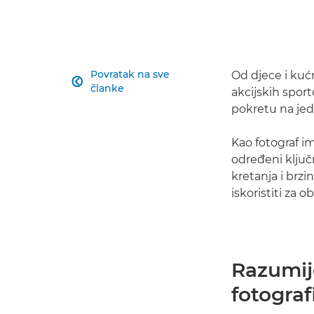
Povratak na sve
Od djece i kućn

članke
akcijskih sport
pokretu na jed
Kao fotograf i
određeni ključ
kretanja i brz
iskoristiti za 
Razumij
fotograf