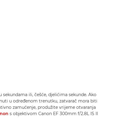
u sekundama ili, češće, djelićima sekunde. Ako
rznuti u određenom trenutku, zatvarač mora biti
eativno zamućenje, produžite vrijeme otvaranja
anon
s objektivom Canon EF 300mm f/2.8L IS II