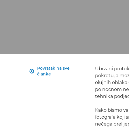
Povratak na sve
Ubrzani protok

članke
pokretu, a mož
olujnih oblaka 
po noćnom nebu
tehnika podjed
Kako bismo vam
fotografa koji
nečega prelije