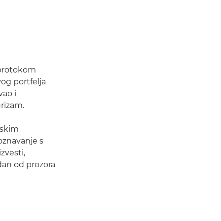
m protokom
og portfelja
ao i
urizam.
pskim
poznavanje s
zvesti,
dan od prozora