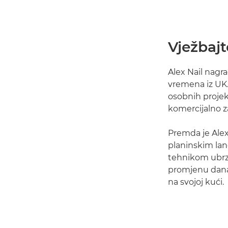
Vježbaj
Alex Nail nagr
vremena iz UK. 
osobnih projek
komercijalno za
Premda je Alex
planinskim lan
tehnikom ubrza
promjenu dana
na svojoj kući.