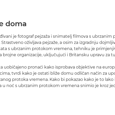
te doma
ađivani je fotograf pejzaža i snimatelj filmova s ubrzani
Strastveno oživljava pejzaže, a osim za izgradnju dojmljiv
ata s ubrzanim protokom vremena, tehniku je primjenjiv
 brojne organizacije, uključujući i Britansku upravu za t
a uobičajeno pronaći kako isprobava objektive na euro
cima, tvrdi kako je ostati bliže domu odličan način za u
nog protoka vremena. Kako bi pokazao kako je to lako i
 u noć s ubrzanim protokom vremena snimio je kroz je