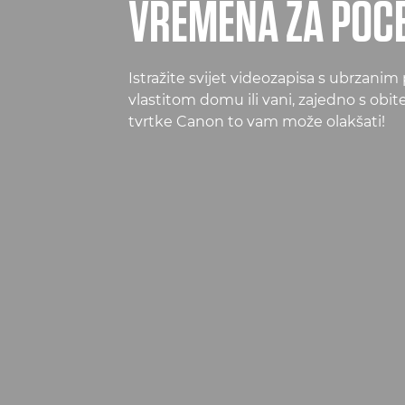
VREMENA ZA POČ
Istražite svijet videozapisa s ubrzan
vlastitom domu ili vani, zajedno s obite
tvrtke Canon to vam može olakšati!