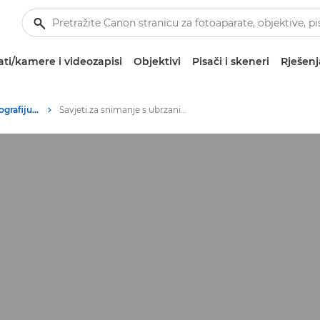
ti/kamere i videozapisi
Objektivi
Pisači i skeneri
Rješenj
Savjeti i tehnike za fotografiju i ispisivanje
Savjeti za snimanje s ubrzanim prolaskom vremena