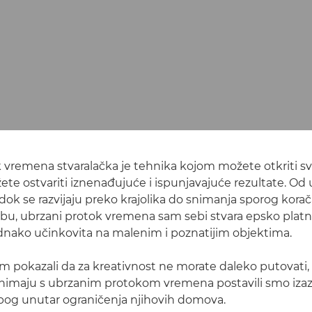
 vremena stvaralačka je tehnika kojom možete otkriti svi
ete ostvariti iznenađujuće i ispunjavajuće rezultate. Od
dok se razvijaju preko krajolika do snimanja sporog korač
, ubrzani protok vremena sam sebi stvara epsko platno
nako učinkovita na malenim i poznatijim objektima.
 pokazali da za kreativnost ne morate daleko putovati,
 snimaju s ubrzanim protokom vremena postavili smo iza
pog unutar ograničenja njihovih domova.