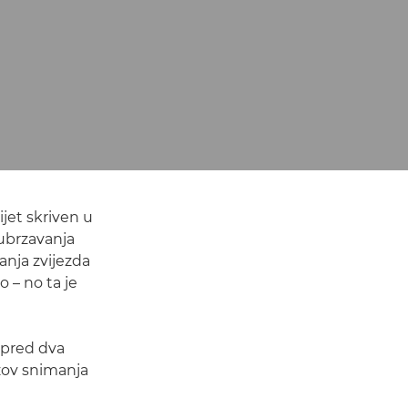
jet skriven u
 ubrzavanja
anja zvijezda
 – no ta je
 pred dva
zov snimanja