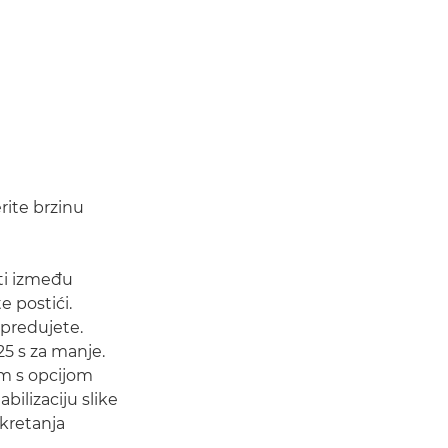
rite brzinu
sti između
e postići.
apredujete.
25 s za manje.
om s opcijom
bilizaciju slike
 kretanja