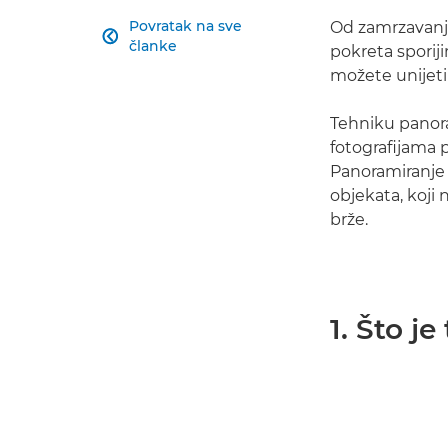
Povratak na sve
Od zamrzavanj

članke
pokreta sporij
možete unijeti
Tehniku panora
fotografijama 
Panoramiranje 
objekata, koji
brže.
1. Što j