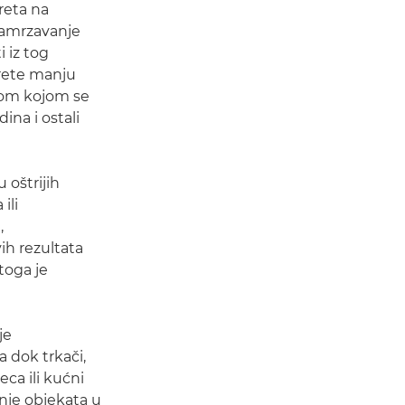
reta na
 zamrzavanje
i iz tog
erete manju
nom kojom se
ina i ostali
 oštrijih
ili
,
vih rezultata
toga je
je
 dok trkači,
eca ili kućni
anje objekata u