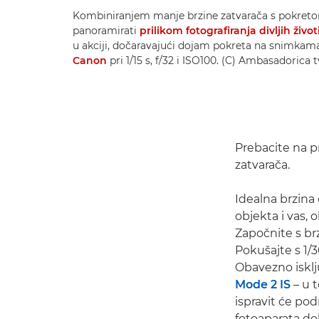
Kombiniranjem manje brzine zatvarača s pokretom
panoramirati
prilikom fotografiranja divljih život
u akciji, dočaravajući dojam pokreta na snimk
Canon
pri 1/15 s, f/32 i ISO100. (C) Ambasadorica 
Prebacite na pr
zatvarača.
Idealna brzina 
objekta i vas, 
Započnite s br
Pokušajte s 1/3
Obavezno isklj
Mode 2 IS
– u t
ispravit će po
fotoaparata dok