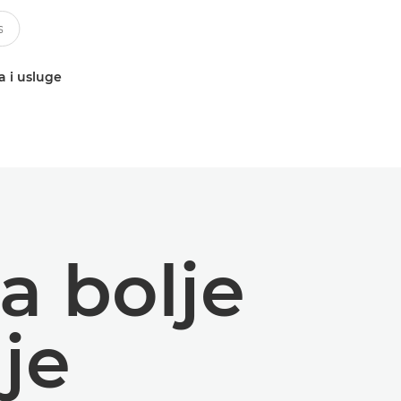
a i usluge
za bolje
je