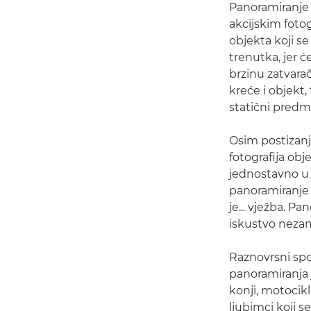
Panoramiranje 
akcijskim foto
objekta koji se
trenutka, jer 
brzinu zatvara
kreće i objekt, 
statični predm
Osim postizanj
fotografija obj
jednostavno u 
panoramiranje f
je... vježba. P
iskustvo nezam
Raznovrsni spo
panoramiranja 
konji, motocikl
ljubimci koji 