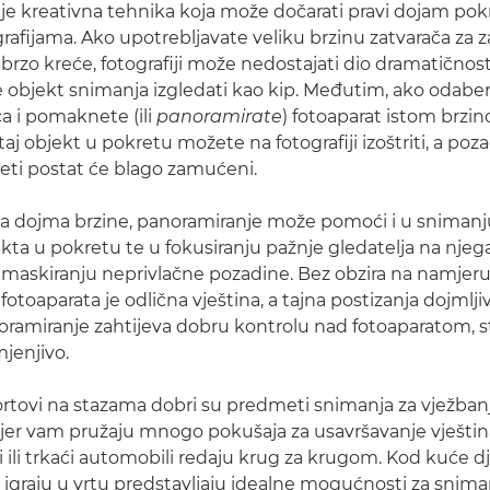
je kreativna tehnika koja može dočarati pravi dojam pok
grafijama. Ako upotrebljavate veliku brzinu zatvarača za
 brzo kreće, fotografiji može nedostajati dio dramatičnost
će objekt snimanja izgledati kao kip. Međutim, ako odab
ča i pomaknete (ili
panoramirate
) fotoaparat istom brzi
taj objekt u pokretu možete na fotografiji izoštriti, a pozad
eti postat će blago zamućeni.
a dojma brzine, panoramiranje može pomoći i u snimanju
ekta u pokretu te u fokusiranju pažnje gledatelja na njega 
maskiranju neprivlačne pozadine. Bez obzira na namjeru
otoaparata je odlična vještina, a tajna postizanja dojmlji
anoramiranje zahtijeva dobru kontrolu nad fotoaparatom, s
jenjivo.
rtovi na stazama dobri su predmeti snimanja za vježban
jer vam pružaju mnogo pokušaja za usavršavanje vještina
i ili trkaći automobili redaju krug za krugom. Kod kuće dj
se igraju u vrtu predstavljaju idealne mogućnosti za snim