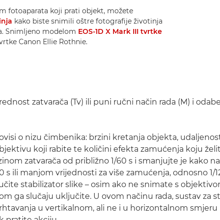
 fotoaparata koji prati objekt, možete
inja
kako biste snimili oštre fotografije životinja
ama. Snimljeno modelom
EOS-1D X Mark III tvrtke
tvrtke Canon Ellie Rothnie.
ednost zatvarača (Tv) ili puni ručni način rada (M) i odabe
ovisi o nizu čimbenika: brzini kretanja objekta, udaljeno
objektivu koji rabite te količini efekta zamućenja koju želit
zinom zatvarača od približno 1/60 s i smanjujte je kako n
0 s ili manjom vrijednosti za više zamućenja, odnosno 1/1
učite stabilizator slike – osim ako ne snimate s objektiv
om ga slučaju uključite. U ovom načinu rada, sustav za sta
drhtavanja u vertikalnom, ali ne i u horizontalnom smjeru
 pratite akciju.