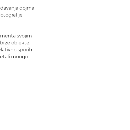
odavanja dojma
otografije
lementa svojim
 brze objekte.
lativno sporih
retali mnogo