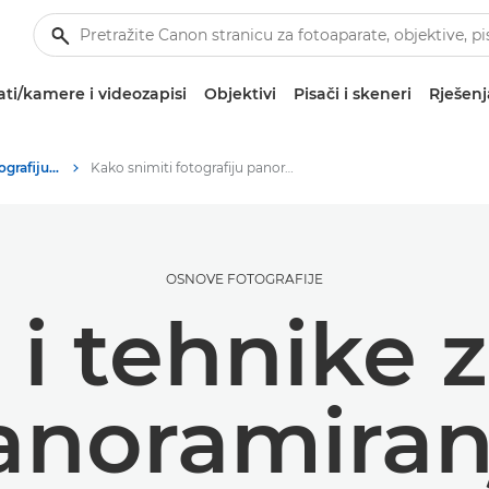
ti/kamere i videozapisi
Objektivi
Pisači i skeneri
Rješenj
Savjeti i tehnike za fotografiju i ispisivanje
Kako snimiti fotografiju panoramiranjem
OSNOVE FOTOGRAFIJE
 i tehnike 
anoramiran