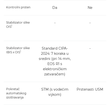
Kontrolni prsten
Da
Ne
Stabilizator slike
-
-
1
OIS
Stabilizator slike
Standard CIPA-
-
1
IBIS x OIS
2024: 7 koraka u
sredini (pri 14 mm,
EOS R1 s
elektroničkim
zatvaračem)
Pokretač
STM (s vodećim
Prstenasti USM
automatskog
vijkom)
izoštravanja