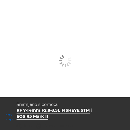
Snimljeno s pomoću
RF 7-14mm F2.8-3.5L FISHEYE STM
i
EOS R5 Mark II
otvor blende
brzina zatvarača
ISO



f/11.0
1/2000
500