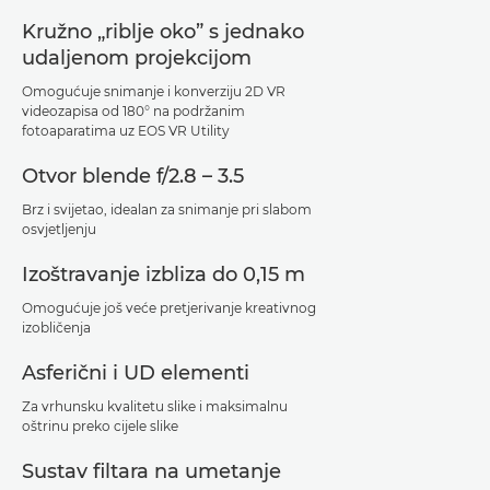
Kružno „riblje oko” s jednako
udaljenom projekcijom
Omogućuje snimanje i konverziju 2D VR
videozapisa od 180° na podržanim
fotoaparatima uz EOS VR Utility
Otvor blende f/2.8 – 3.5
Brz i svijetao, idealan za snimanje pri slabom
osvjetljenju
Izoštravanje izbliza do 0,15 m
Omogućuje još veće pretjerivanje kreativnog
izobličenja
Asferični i UD elementi
Za vrhunsku kvalitetu slike i maksimalnu
oštrinu preko cijele slike
Sustav filtara na umetanje