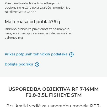
Kreativna kontrola nad osvjetljenjem uz
opcionalne kružne polarizirajuće i promjenjive
ND filtre tvrtke Canon
Mala masa od pribl. 476 g
Iznimno prenosiva praktičnost za snimanje iz
ruke, konstrukcije za snimanje videozapisa i rad
s dronovima
Prikaz potpunih tehničkih podataka

Dobijte podršku

USPOREDBA OBJEKTIVA RF 7-14MM
F2.8-3.5L FISHEYE STM
Brzi kratki vodič za usporedbu modela RF 7-