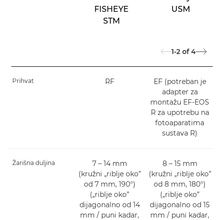
FISHEYE
USM
STM
1-2
of
4
Prihvat
RF
EF (potreban je
adapter za
montažu EF-EOS
R za upotrebu na
fotoaparatima
sustava R)
Žarišna duljina
7 – 14 mm
8 – 15 mm
(kružni „riblje oko”
(kružni „riblje oko”
od 7 mm, 190°)
od 8 mm, 180°)
(„riblje oko”
(„riblje oko”
dijagonalno od 14
dijagonalno od 15
mm / puni kadar,
mm / puni kadar,