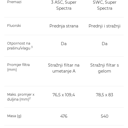
Premazi
3 ASC, Super
SWC, Super
Spectra
Spectra
Fluorski
Prednja strana
Prednji i stražnji
Otpornost na
Da
Da
3
prašinu/vlagu
Promjer filtra
Stražnji filtar na
Stražnji filtar s
(mm)
umetanje A
gelom
Maks. promjer x
76,5 x 109,4
78,5 x 83
2
duljina (mm)
Masa (g)
476
540