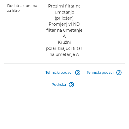
Dodatna oprema
Prozirni filtar na
-
za filtre
umetanje
(priložen)
Promjenjivi ND
filtar na umetanje
A
Kružni
polarizirajući filtar
na umetanje A
Tehnički podaci
Tehnički podaci


Podrška
