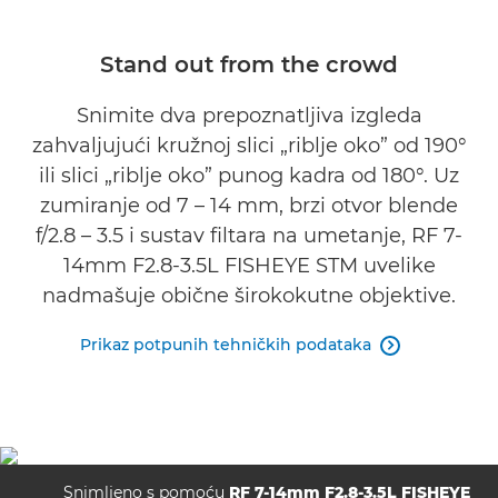
Tehnički podaci
Stand out from the crowd
Galerija
Snimite dva prepoznatljiva izgleda
zahvaljujući kružnoj slici „riblje oko” od 190°
Podrška
ili slici „riblje oko” punog kadra od 180°. Uz
zumiranje od 7 – 14 mm, brzi otvor blende
f/2.8 – 3.5 i sustav filtara na umetanje, RF 7-
14mm F2.8-3.5L FISHEYE STM uvelike
nadmašuje obične širokokutne objektive.
Prikaz potpunih tehničkih podataka

Snimljeno s pomoću
RF 7-14mm F2.8-3.5L FISHEYE