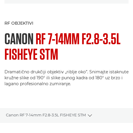
RF OBJEKTIVI
CANON
RF 7-14MM F2.8-3.5L
FISHEYE STM
Dramatično drukčiji objektiv „riblje oko”. Snimajte istaknute
kružne slike od 190° ili slike punog kadra od 180° uz brzo i
lagano profesionalno zumiranje.
Canon RF 7-14mm F2.8-3.5L FISHEYE STM
Toggle breadcrumbs
Pregled