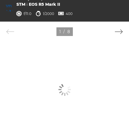
STM
i
EOS R5 Mark II
otvor blende
brzina zatvarača
ISO



f/11.0
1/2000
400
1
/
8