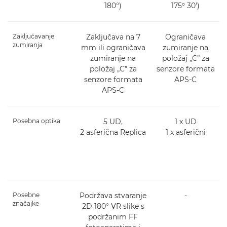
180°)
175º 30')
Zaključavanje
Zaključava na 7
Ograničava
zumiranja
mm ili ograničava
zumiranje na
zumiranje na
položaj „C” za
položaj „C” za
senzore formata
senzore formata
APS-C
APS-C
Posebna optika
5 UD,
1 x UD
2 asferična Replica
1 x asferični
Posebne
Podržava stvaranje
-
značajke
2D 180° VR slike s
podržanim FF