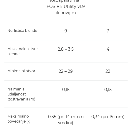
fotoaparatima i
EOS VR Utility v1.9
ili novijim
Ne. listića blende
9
7
Maksimalni otvor
2,8 – 3,5
4
blende
Minimalni otvor
22 – 29
22
Najmanja
0,15
0,15
udaljenost
izoštravanja (m)
Maksimalno
0,35 (pri 14 mm u
0,34 (pri 15 mm)
povećanje (x)
sredini)