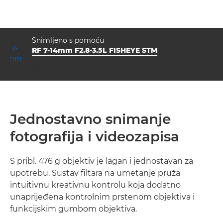
Snimljeno s pomoću
RF 7-14mm F2.8-3.5L FISHEYE STM
otvor blende
brzina zatvarača
ISO



f/11.0
1/2000
640
Jednostavno snimanje
fotografija i videozapisa
S pribl. 476 g objektiv je lagan i jednostavan za
upotrebu. Sustav filtara na umetanje pruža
intuitivnu kreativnu kontrolu koja dodatno
unaprijeđena kontrolnim prstenom objektiva i
funkcijskim gumbom objektiva.