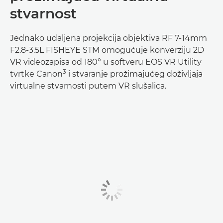
stvarnost
Jednako udaljena projekcija objektiva RF 7-14mm
F2.8-3.5L FISHEYE STM omogućuje konverziju 2D
VR videozapisa od 180° u softveru EOS VR Utility
3
tvrtke Canon
i stvaranje prožimajućeg doživljaja
virtualne stvarnosti putem VR slušalica.