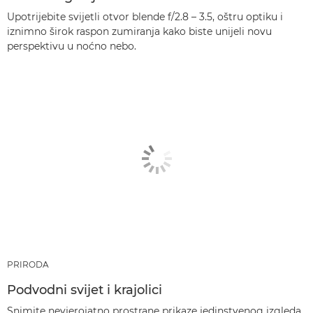
Upotrijebite svijetli otvor blende f/2.8 – 3.5, oštru optiku i
iznimno širok raspon zumiranja kako biste unijeli novu
perspektivu u noćno nebo.
PRIRODA
Podvodni svijet i krajolici
Snimite nevjerojatno prostrane prikaze jedinstvenog izgleda