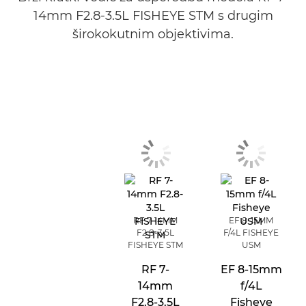
14mm F2.8-3.5L FISHEYE STM s drugim
širokokutnim objektivima.
RF 7-14MM
EF 8-15MM
F2.8-3.5L
F/4L FISHEYE
FISHEYE STM
USM
RF 7-
EF 8-15mm
14mm
f/4L
F2.8-3.5L
Fisheye