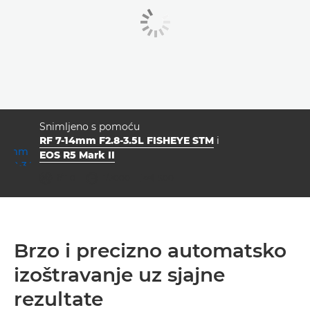
Snimljeno s pomoću
RF 7-14mm F2.8-3.5L FISHEYE STM
i
EOS R5 Mark II
otvor blende
brzina zatvarača
ISO



f/11.0
1/2000
500
Brzo i precizno automatsko
izoštravanje uz sjajne
rezultate