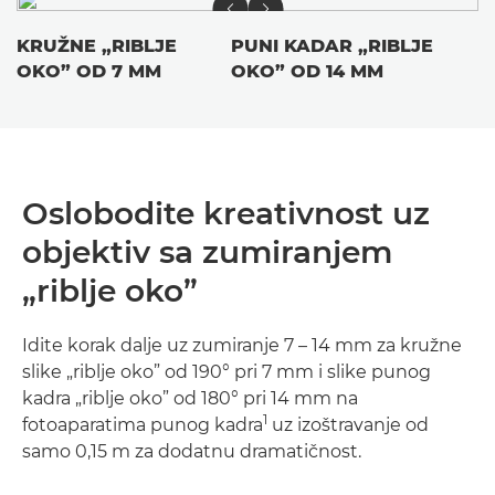
KRUŽNE „RIBLJE
PUNI KADAR „RIBLJE
OKO” OD 7 MM
OKO” OD 14 MM
Oslobodite kreativnost uz
objektiv sa zumiranjem
„riblje oko”
Idite korak dalje uz zumiranje 7 – 14 mm za kružne
slike „riblje oko” od 190° pri 7 mm i slike punog
kadra „riblje oko” od 180° pri 14 mm na
1
fotoaparatima punog kadra
uz izoštravanje od
samo 0,15 m za dodatnu dramatičnost.