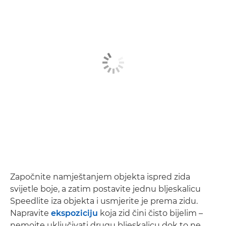
Započnite namještanjem objekta ispred zida
svijetle boje, a zatim postavite jednu bljeskalicu
Speedlite iza objekta i usmjerite je prema zidu.
Napravite
ekspoziciju
koja zid čini čisto bijelim –
nemojte uključivati drugu bljeskalicu dok to ne