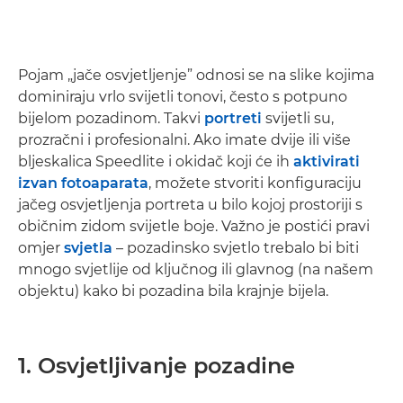
Pojam „jače osvjetljenje” odnosi se na slike kojima
dominiraju vrlo svijetli tonovi, često s potpuno
bijelom pozadinom. Takvi
portreti
svijetli su,
prozračni i profesionalni. Ako imate dvije ili više
bljeskalica Speedlite i okidač koji će ih
aktivirati
izvan fotoaparata
, možete stvoriti konfiguraciju
jačeg osvjetljenja portreta u bilo kojoj prostoriji s
običnim zidom svijetle boje. Važno je postići pravi
omjer
svjetla
– pozadinsko svjetlo trebalo bi biti
mnogo svjetlije od ključnog ili glavnog (na našem
objektu) kako bi pozadina bila krajnje bijela.
1. Osvjetljivanje pozadine