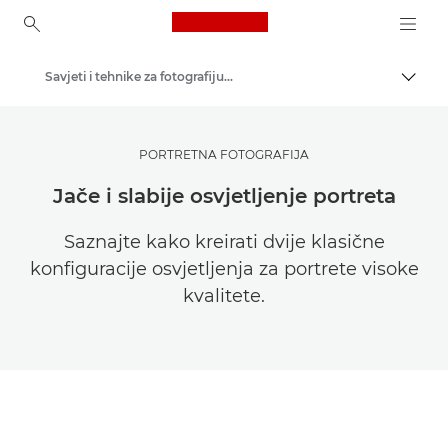
Canon Logo, back to ho
Savjeti i tehnike za fotografiju i ispisivanje
Uklju
Canon
Pronađite inspiraciju | Savjeti za fotografiranje i ispisivanje te vodiči za kupce
PORTRETNA FOTOGRAFIJA
Jače i slabije osvjetljenje portreta
Saznajte kako kreirati dvije klasične
konfiguracije osvjetljenja za portrete visoke
kvalitete.