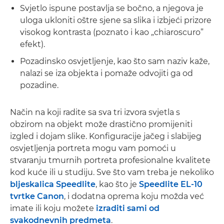
Svjetlo ispune postavlja se bočno, a njegova je
uloga ukloniti oštre sjene sa slika i izbjeći prizore
visokog kontrasta (poznato i kao „chiaroscuro”
efekt).
Pozadinsko osvjetljenje, kao što sam naziv kaže,
nalazi se iza objekta i pomaže odvojiti ga od
pozadine.
Način na koji radite sa sva tri izvora svjetla s
obzirom na objekt može drastično promijeniti
izgled i dojam slike. Konfiguracije jačeg i slabijeg
osvjetljenja portreta mogu vam pomoći u
stvaranju tmurnih portreta profesionalne kvalitete
kod kuće ili u studiju. Sve što vam treba je nekoliko
bljeskalica Speedlite
, kao što je
Speedlite EL-10
tvrtke Canon
, i dodatna oprema koju možda već
imate ili koju možete
izraditi sami od
svakodnevnih predmeta
.