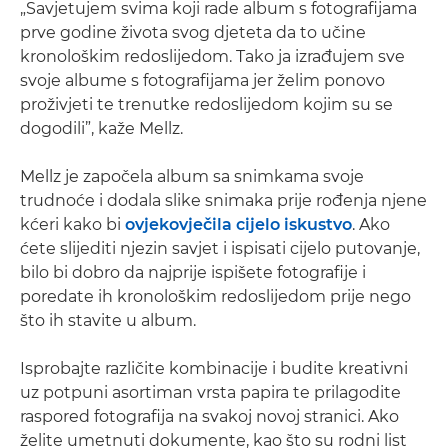
„Savjetujem svima koji rade album s fotografijama
prve godine života svog djeteta da to učine
kronološkim redoslijedom. Tako ja izrađujem sve
svoje albume s fotografijama jer želim ponovo
proživjeti te trenutke redoslijedom kojim su se
dogodili”, kaže Mellz.
Mellz je započela album sa snimkama svoje
trudnoće i dodala slike snimaka prije rođenja njene
kćeri kako bi
ovjekovječila cijelo iskustvo
. Ako
ćete slijediti njezin savjet i ispisati cijelo putovanje,
bilo bi dobro da najprije ispišete fotografije i
poredate ih kronološkim redoslijedom prije nego
što ih stavite u album.
Isprobajte različite kombinacije i budite kreativni
uz potpuni asortiman vrsta papira te prilagodite
raspored fotografija na svakoj novoj stranici. Ako
želite umetnuti dokumente, kao što su rodni list