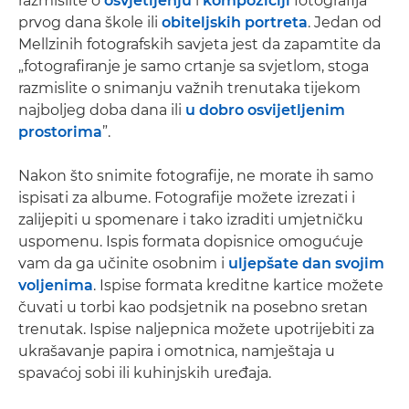
razmislite o
osvjetljenju
i
kompoziciji
fotografija
prvog dana škole ili
obiteljskih portreta
. Jedan od
Mellzinih fotografskih savjeta jest da zapamtite da
„fotografiranje je samo crtanje sa svjetlom, stoga
razmislite o snimanju važnih trenutaka tijekom
najboljeg doba dana ili
u dobro osvijetljenim
prostorima
”.
Nakon što snimite fotografije, ne morate ih samo
ispisati za albume. Fotografije možete izrezati i
zalijepiti u spomenare i tako izraditi umjetničku
uspomenu. Ispis formata dopisnice omogućuje
vam da ga učinite osobnim i
uljepšate dan svojim
voljenima
. Ispise formata kreditne kartice možete
čuvati u torbi kao podsjetnik na posebno sretan
trenutak. Ispise naljepnica možete upotrijebiti za
ukrašavanje papira i omotnica, namještaja u
spavaćoj sobi ili kuhinjskih uređaja.