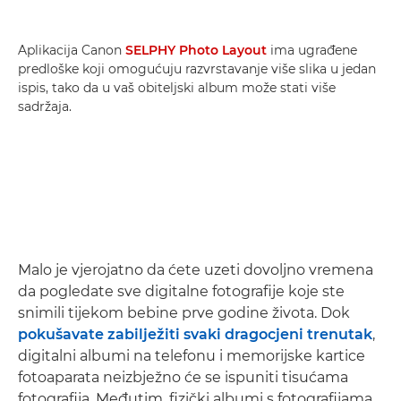
Aplikacija Canon
SELPHY Photo Layout
ima ugrađene
predloške koji omogućuju razvrstavanje više slika u jedan
ispis, tako da u vaš obiteljski album može stati više
sadržaja.
Malo je vjerojatno da ćete uzeti dovoljno vremena
da pogledate sve digitalne fotografije koje ste
snimili tijekom bebine prve godine života. Dok
pokušavate zabilježiti svaki dragocjeni trenutak
,
digitalni albumi na telefonu i memorijske kartice
fotoaparata neizbježno će se ispuniti tisućama
fotografija. Međutim, fizički albumi s fotografijama