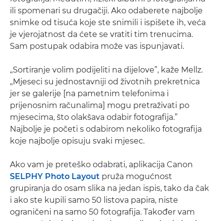
ili spomenari su drugačiji. Ako odaberete najbolje
snimke od tisuća koje ste snimili i ispišete ih, veća
je vjerojatnost da ćete se vratiti tim trenucima.
Sam postupak odabira može vas ispunjavati.
„Sortiranje volim podijeliti na dijelove”, kaže Mellz.
„Mjeseci su jednostavniji od životnih prekretnica
jer se galerije [na pametnim telefonima i
prijenosnim računalima] mogu pretraživati po
mjesecima, što olakšava odabir fotografija.”
Najbolje je početi s odabirom nekoliko fotografija
koje najbolje opisuju svaki mjesec.
Ako vam je preteško odabrati, aplikacija Canon
SELPHY Photo Layout
pruža mogućnost
grupiranja do osam slika na jedan ispis, tako da čak
i ako ste kupili samo 50 listova papira, niste
ograničeni na samo 50 fotografija. Također vam