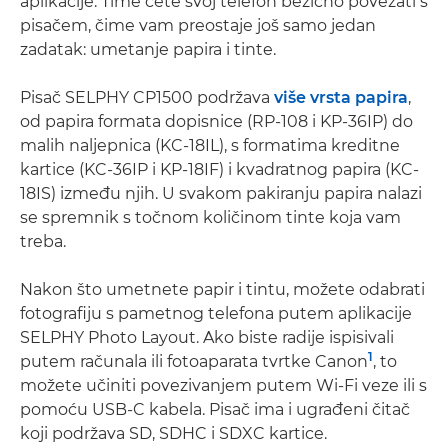
aplikacije. Time ćete svoj telefon bežično povezati s
pisačem, čime vam preostaje još samo jedan
zadatak: umetanje papira i tinte.
Pisač SELPHY CP1500 podržava
više vrsta papira
,
od papira formata dopisnice (RP-108 i KP-36IP) do
malih naljepnica (KC-18IL), s formatima kreditne
kartice (KC-36IP i KP-18IF) i kvadratnog papira (KC-
18IS) između njih. U svakom pakiranju papira nalazi
se spremnik s točnom količinom tinte koja vam
treba.
Nakon što umetnete papir i tintu, možete odabrati
fotografiju s pametnog telefona putem aplikacije
SELPHY Photo Layout. Ako biste radije ispisivali
1
putem računala ili fotoaparata tvrtke Canon
, to
možete učiniti povezivanjem putem Wi-Fi veze ili s
pomoću USB-C kabela. Pisač ima i ugrađeni čitač
koji podržava SD, SDHC i SDXC kartice.