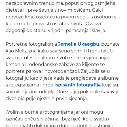
nezaboravnim trenucima, poput prvog osmijeha
djeteta ili prve šetnje s novim psićem. Čak i
nervoze koju osjetite na prvom spoju s osobom s
kojom ćete provesti ostatak života. Ovakvi
događaji doista su vrijedni pamćenja i slavlja.
Portretna fotografkinja
Jemella Ukaegbu
, poznata
kao Mellz, zna kako savršeno snimiti trenutak. U
svom profesionalnom životu snima vjenčanja,
krštenja i rođendanske zabave za klijente te
portrete parova i novorođenčadi. Zaljubila se u
fotografiju kao dijete kada je pregledavala albume
s fotografijama i hrpe
ispisanih fotografija
koje su
snimili njezini roditelji. One su joj pokazale kakav je
život bio prije njezinih prvih sjećanja.
„Volim albume s fotografijama jer oni mogu
ispričati priču s riječima i bez riječi koju svatko
može pratiti dok uranja dublje i dublje u stranice”,