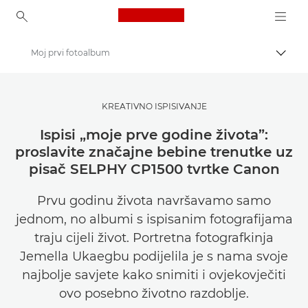
Canon Logo, back to ho
Moj prvi fotoalbum
Uklju
Canon
Pronađite inspiraciju | Savjeti za fotografiranje i ispisivanje te vodiči za kupce
KREATIVNO ISPISIVANJE
Savjeti i tehnike za fotografiju i ispisivanje
Ispisi „moje prve godine života”:
proslavite značajne bebine trenutke uz
pisač SELPHY CP1500 tvrtke Canon
Prvu godinu života navršavamo samo
jednom, no albumi s ispisanim fotografijama
traju cijeli život. Portretna fotografkinja
Jemella Ukaegbu podijelila je s nama svoje
najbolje savjete kako snimiti i ovjekovječiti
ovo posebno životno razdoblje.