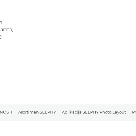
am
arata,
č
NOSTI
Asortiman SELPHY
Aplikacija SELPHY Photo Layout
P