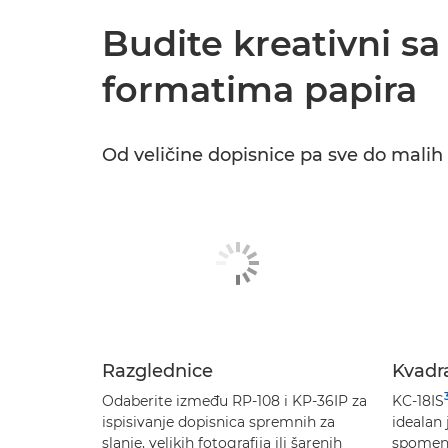
Budite kreativni s
formatima papira
Od veličine dopisnice pa sve do malih 
Razglednice
Kvadra
Odaberite između RP-108 i KP-36IP za
KC-18IS
ispisivanje dopisnica spremnih za
idealan 
slanje, velikih fotografija ili šarenih
spomena