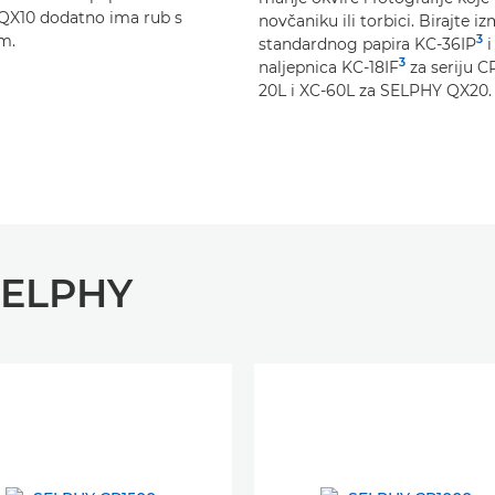
QX10 dodatno ima rub s
novčaniku ili torbici. Birajte i
m.
3
standardnog papira KC-36IP
i
3
naljepnica KC-18IF
za seriju CP
20L i XC-60L za SELPHY QX20.
SELPHY