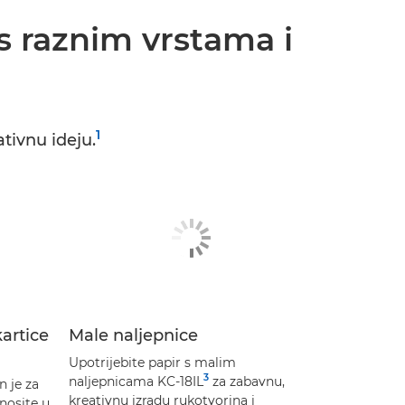
s raznim vrstama i
1
tivnu ideju.
kartice
Male naljepnice
Upotrijebite papir s malim
3
naljepnicama KC-18IL
za zabavnu,
n je za
kreativnu izradu rukotvorina i
 nosite u