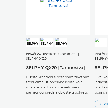
PISAČI ZA UPOTREBU KOD KUĆE
|
PISAČI 
SELPHY QX20
SELPHY 
SELPHY QX20 [Tamnosiva]
SELPH
Budite kreativni s posebnim životnim
Ovaj ko
trenucima uz predivne ispise koje
jednost
možete izraditi u dvije veličine s
izradu v
pametnog uređaja dok ste u pokretu
boja u 
KUPI