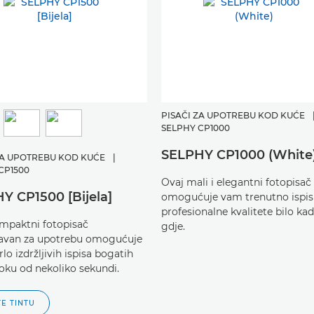
PISAČI ZA UPOTREBU KOD KUĆE
SELPHY CP1000
SELPHY CP1000 (White
ZA UPOTREBU KOD KUĆE
|
CP1500
Ovaj mali i elegantni fotopisač
Y CP1500 [Bijela]
omogućuje vam trenutno ispis
profesionalne kvalitete bilo kada
mpaktni fotopisač
gdje.
avan za upotrebu omogućuje
rlo izdržljivih ispisa bogatih
roku od nekoliko sekundi.
TE TINTU