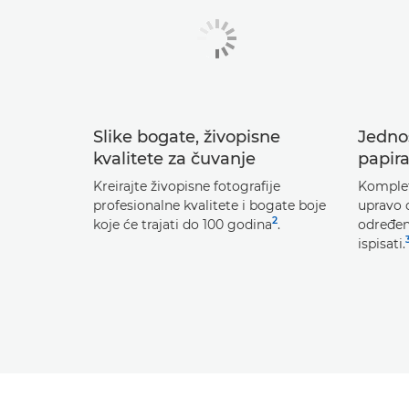
Slike bogate, živopisne
Jedno
kvalitete za čuvanje
papir
Kreirajte živopisne fotografije
Komplet
profesionalne kvalitete i bogate boje
upravo o
2
koje će trajati do 100 godina
.
određeni
ispisati.