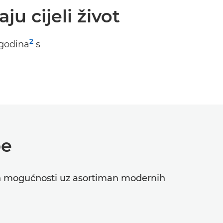
ju cijeli život
2
 godina
s
be
vnih mogućnosti uz asortiman modernih