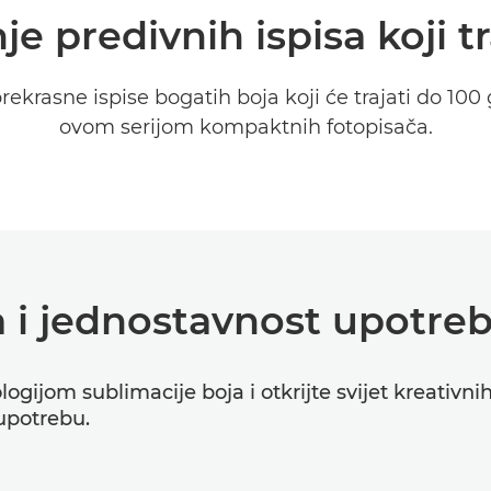
je predivnih ispisa koji tra
prekrasne ispise bogatih boja koji će trajati do 100
ovom serijom kompaktnih fotopisača.
ja i jednostavnost upotre
ologijom sublimacije boja i otkrijte svijet kreati
upotrebu.