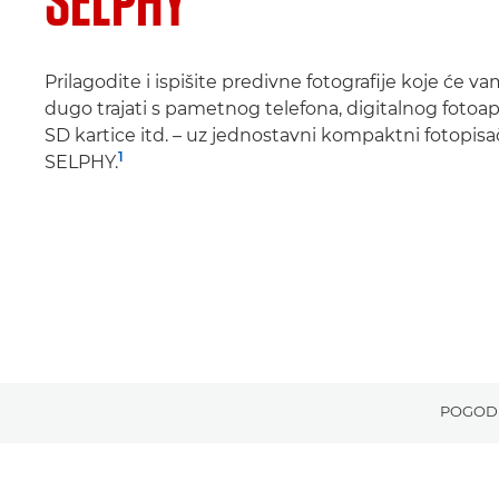
SELPHY
Prilagodite i ispišite predivne fotografije koje će v
dugo trajati s pametnog telefona, digitalnog fotoap
SD kartice itd. – uz jednostavni kompaktni fotopisa
1
SELPHY.
POGOD