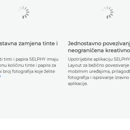
stavna zamjena tinte i
Jednostavno povezivanj
a
neograničena kreativno
i tinti i papira SELPHY imaju
Upotrijebite aplikaciju SELPH
nu količinu tinte i papira za
Layout za bežično povezivanje
 broj fotografija koje želite
mobilnim uređajima, prilagod
3
fotografija i ispisivanje izravno 
aplikacije.