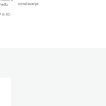
označavanje.
zmeđu
 ili XC-