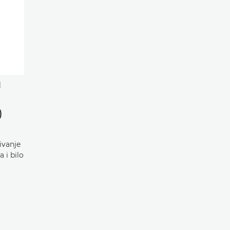
|
)
ivanje
 i bilo