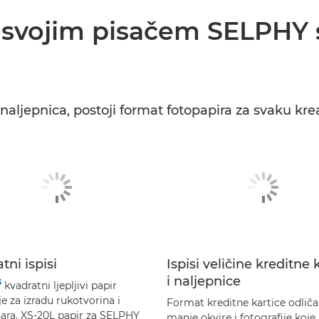
a svojim pisačem SELPHY 
naljepnica, postoji format fotopapira za svaku krea
tni ispisi
Ispisi veličine kreditne 
i naljepnice
3
kvadratni ljepljivi papir
je za izradu rukotvorina i
Format kreditne kartice odliča
ra. XS-20L papir za SELPHY
manje okvire i fotografije koje