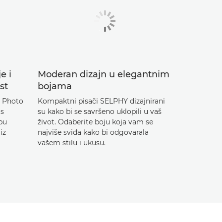
e i
Moderan dizajn u elegantnim
st
bojama
Y Photo
Kompaktni pisači SELPHY dizajnirani
 s
su kako bi se savršeno uklopili u vaš
bu
život. Odaberite boju koja vam se
iz
najviše sviđa kako bi odgovarala
vašem stilu i ukusu.