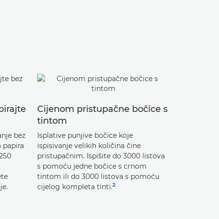
Izdržljivi
pirajte
Cijenom pristupačne bočice s
kvalitete
tintom
Uživajte u 
anje bez
Isplative punjive bočice koje
s odličnom č
 papira
ispisivanje velikih količina čine
blijeđenje, 
 250
pristupačnim. Ispišite do 3000 listova
brzo i u vel
g
s pomoću jedne bočice s crnom
ete
tintom ili do 3000 listova s pomoću
2
je.
cijelog kompleta tinti.