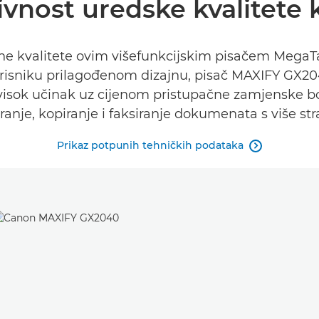
vnost uredske kvalitete
ovne kvalitete ovim višefunkcijskim pisačem Mega
isniku prilagođenom dizajnu, pisač MAXIFY GX2040
 i visok učinak uz cijenom pristupačne zamjenske b
ranje, kopiranje i faksiranje dokumenata s više str
Prikaz potpunih tehničkih podataka
