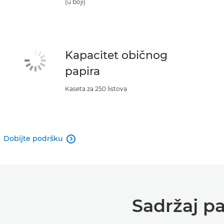
(u boji)
Kapacitet običnog
papira
Kaseta za 250 listova
Dobijte podršku

Sadržaj pa