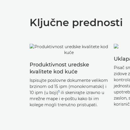
Ključne prednosti
Uklapa
Produktivnost uredske
Pisač sm
kvalitete kod kuće
zidove z
kontrol
Ispisujte poslovne dokumente velikom
jednost
brzinom od 15 ipm (monokromatski) i
upotreb
1
10 ipm (u boji)
ili skenirajte izravno u
zaslon, 
mrežne mape i e-poštu kako bi im
korisnič
kolege mogli trenutno pristupati.