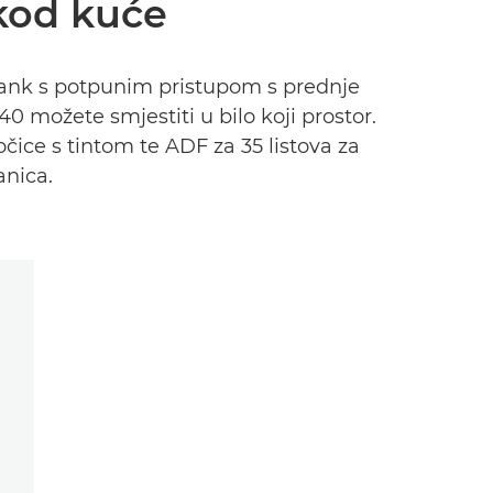
 kod kuće
Tank s potpunim pristupom s prednje
 možete smjestiti u bilo koji prostor.
očice s tintom te ADF za 35 listova za
anica.