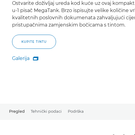
Ostvarite doživljaj ureda kod kuće uz ovaj kompakt
u-1 pisač MegaTank. Brzo ispisujte velike količine vr
kvalitetnih poslovnih dokumenata zahvaljujući ci
pristupačnima zamjenskim bočicama s tintom.
KUPITE TINTU
Galerija

Galerija
Pregled
Tehnički podaci
Podrška