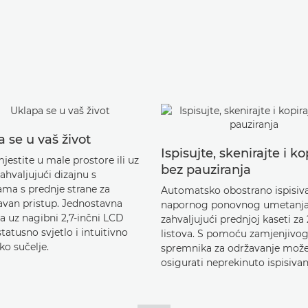
 se u vaš život
Ispisujte, skenirajte i ko
jestite u male prostore ili uz
bez pauziranja
ahvaljujući dizajnu s
ama s prednje strane za
Automatsko obostrano ispisiv
avan pristup. Jednostavna
napornog ponovnog umetanja
a uz nagibni 2,7-inčni LCD
zahvaljujući prednjoj kaseti za
statusno svjetlo i intuitivno
listova. S pomoću zamjenjivo
ko sučelje.
spremnika za održavanje mož
osigurati neprekinuto ispisivan