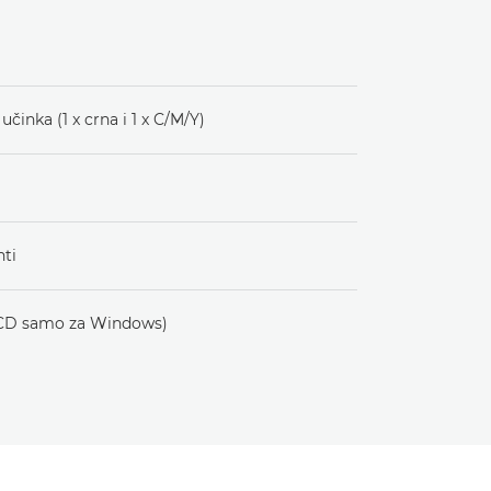
činka (1 x crna i 1 x C/M/Y)
nti
(CD samo za Windows)