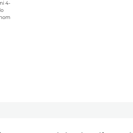
ni 4-
lo
jenom