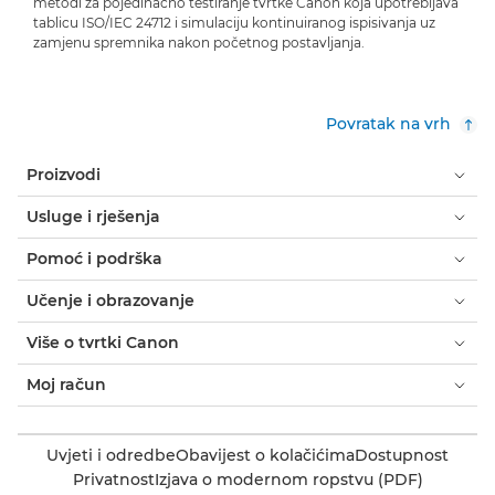
metodi za pojedinačno testiranje tvrtke Canon koja upotrebljava
tablicu ISO/IEC 24712 i simulaciju kontinuiranog ispisivanja uz
zamjenu spremnika nakon početnog postavljanja.
Povratak na vrh
Proizvodi
Usluge i rješenja
Pomoć i podrška
Učenje i obrazovanje
Više o tvrtki Canon
Moj račun
Uvjeti i odredbe
Obavijest o kolačićima
Dostupnost
Privatnost
Izjava o modernom ropstvu (PDF)