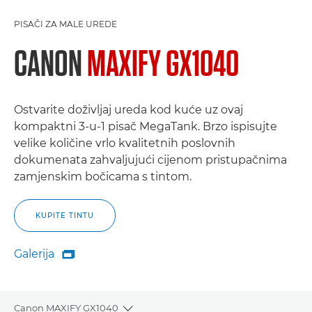
PISAČI ZA MALE UREDE
CANON
MAXIFY GX1040
Ostvarite doživljaj ureda kod kuće uz ovaj
kompaktni 3-u-1 pisač MegaTank. Brzo ispisujte
velike količine vrlo kvalitetnih poslovnih
dokumenata zahvaljujući cijenom pristupačnima
zamjenskim bočicama s tintom.
KUPITE TINTU
Galerija

Galerija
Canon MAXIFY GX1040