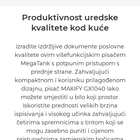
Toggle breadcrumbs
Pregled
Produktivnost uredske
kvalitete kod kuće
Tehnički podaci
Podrška
Izradite izdržljive dokumente poslovne
kvalitete ovim višefunkcijskim pisačem
KUPITE TINTU
MegaTank s potpunim pristupom s
prednje strane. Zahvaljujući
kompaktnom i korisniku prilagođenom
dizajnu, pisač MAXIFY GX1040 lako
možete smjestiti u bilo koji prostor.
Iskoristite prednosti velikih brzina
ispisivanja i visokog učinka zahvaljujući
četirima spremnicima s tintom koji se
mogu zasebno puniti i cijenom
pristupačnima zamjenskim bočicama