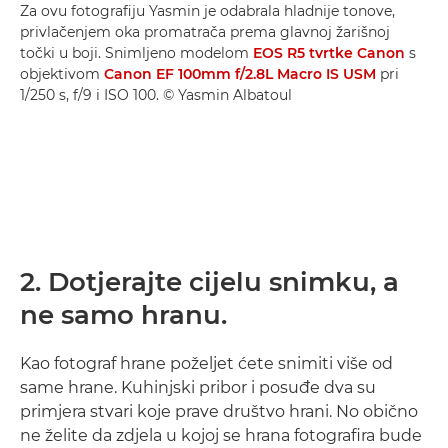
Za ovu fotografiju Yasmin je odabrala hladnije tonove,
privlačenjem oka promatrača prema glavnoj žarišnoj
točki u boji. Snimljeno modelom
EOS R5 tvrtke Canon
s
objektivom
Canon EF 100mm f/2.8L Macro IS USM
pri
1/250 s, f/9 i ISO 100. © Yasmin Albatoul
2. Dotjerajte cijelu snimku, a
ne samo hranu.
Kao fotograf hrane poželjet ćete snimiti više od
same hrane. Kuhinjski pribor i posuđe dva su
primjera stvari koje prave društvo hrani. No obično
ne želite da zdjela u kojoj se hrana fotografira bude