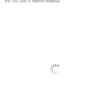
f/9 i ISO 200. © Yasmin Albatoul