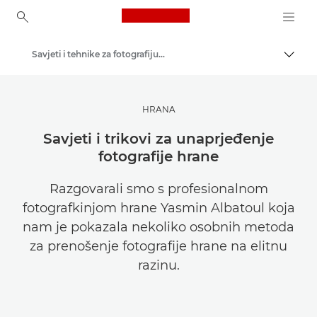
Canon Logo, back to ho
Savjeti i tehnike za fotografiju i ispisivanje
Uklju
Canon
Pronađite inspiraciju | Savjeti za fotografiranje i ispisivanje te vodiči za kupce
HRANA
Savjeti i trikovi za unaprjeđenje
fotografije hrane
Razgovarali smo s profesionalnom
fotografkinjom hrane Yasmin Albatoul koja
nam je pokazala nekoliko osobnih metoda
za prenošenje fotografije hrane na elitnu
razinu.