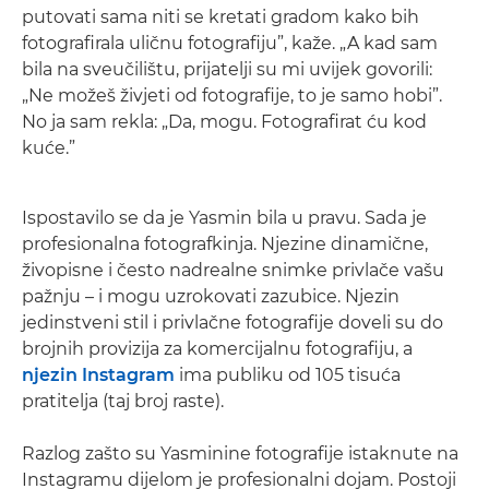
putovati sama niti se kretati gradom kako bih
fotografirala uličnu fotografiju”, kaže. „A kad sam
bila na sveučilištu, prijatelji su mi uvijek govorili:
„Ne možeš živjeti od fotografije, to je samo hobi”.
No ja sam rekla: „Da, mogu. Fotografirat ću kod
kuće.”
Ispostavilo se da je Yasmin bila u pravu. Sada je
profesionalna fotografkinja. Njezine dinamične,
živopisne i često nadrealne snimke privlače vašu
pažnju – i mogu uzrokovati zazubice. Njezin
jedinstveni stil i privlačne fotografije doveli su do
brojnih provizija za komercijalnu fotografiju, a
njezin Instagram
ima publiku od 105 tisuća
pratitelja (taj broj raste).
Razlog zašto su Yasminine fotografije istaknute na
Instagramu dijelom je profesionalni dojam. Postoji