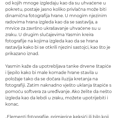
od kojih mnoge izgledaju kao da su uhvaćene u
pokretu, postaje jasno koliko privlačna može biti
dinamična fotografija hrane. U mnogim njezinim
radovima hrana izgleda kao da se sastavlja, a
mrvice za završno ukrašavanje uhvaćene su u
zraku. U drugim slučajevima Yasmin kreira
fotografije na kojima izgleda kao da se hrana
rastavlja kako bi se otkrili njezini sastojci, kao što je
prikazano iznad.
Yasmin kaže da upotrebljava tanke drvene štapiće
i ljepilo kako bi male komade hrane stavila u
položaje tako da se dočara iluzija kretanja na
fotografiji. Zatim naknadno vješto uklanja štapiće s
pomoću softvera za uređivanje. Ako želite da nešto
izgleda kao da lebdi u zraku, možete upotrijebiti i
konac.
„Elementi fotografije, primjerice keksići ili bilo koji