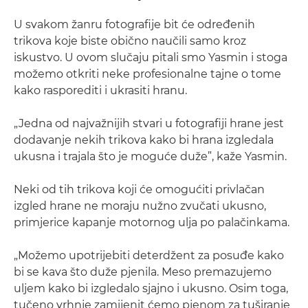
U svakom žanru fotografije bit će određenih
trikova koje biste obično naučili samo kroz
iskustvo. U ovom slučaju pitali smo Yasmin i stoga
možemo otkriti neke profesionalne tajne o tome
kako rasporediti i ukrasiti hranu.
„Jedna od najvažnijih stvari u fotografiji hrane jest
dodavanje nekih trikova kako bi hrana izgledala
ukusna i trajala što je moguće duže”, kaže Yasmin.
Neki od tih trikova koji će omogućiti privlačan
izgled hrane ne moraju nužno zvučati ukusno,
primjerice kapanje motornog ulja po palačinkama.
„Možemo upotrijebiti deterdžent za posuđe kako
bi se kava što duže pjenila. Meso premazujemo
uljem kako bi izgledalo sjajno i ukusno. Osim toga,
tučeno vrhnje zamijenit ćemo pjenom za tuširanje