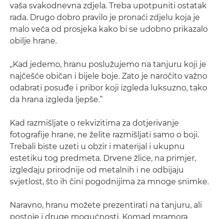
vaša svakodnevna zdjela. Treba upotpuniti ostatak
rada. Drugo dobro pravilo je pronaći zdjelu koja je
malo veća od prosjeka kako bi se udobno prikazalo
obilje hrane.
„Kad jedemo, hranu poslužujemo na tanjuru koji je
najčešće običan i bijele boje. Zato je naročito važno
odabrati posuđe i pribor koji izgleda luksuzno, tako
da hrana izgleda ljepše.”
Kad razmišljate o rekvizitima za dotjerivanje
fotografije hrane, ne želite razmišljati samo o boji.
Trebali biste uzeti u obzir i materijal i ukupnu
estetiku tog predmeta. Drvene žlice, na primjer,
izgledaju prirodnije od metalnih i ne odbijaju
svjetlost, što ih čini pogodnijima za mnoge snimke.
Naravno, hranu možete prezentirati na tanjuru, ali
postoje i druge mogućnosti. Komad mramora