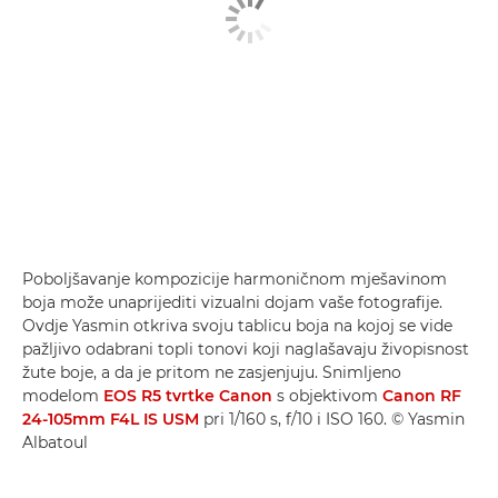
Poboljšavanje kompozicije harmoničnom mješavinom
boja može unaprijediti vizualni dojam vaše fotografije.
Ovdje Yasmin otkriva svoju tablicu boja na kojoj se vide
pažljivo odabrani topli tonovi koji naglašavaju živopisnost
žute boje, a da je pritom ne zasjenjuju. Snimljeno
modelom
EOS R5 tvrtke Canon
s objektivom
Canon RF
24-105mm F4L IS USM
pri 1/160 s, f/10 i ISO 160. © Yasmin
Albatoul