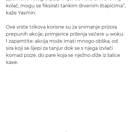
kolač, mogu se fiksirati tankim drvenim štapićima”,
kaže Yasmin.
Ove vrste trikova korisne su za snimanje prizora
prepunih akcije, primjerice prženja večere u woku.
I zapamtite: akcija može imati mnogo oblika, od
sira koji se lijepi za tanjur dok se s njega izvlači
komad pizze, do pare koja se nježno diže iz šalice
kave.