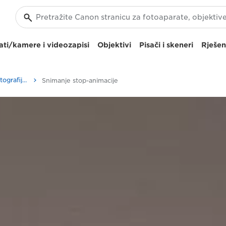
ti/kamere i videozapisi
Objektivi
Pisači i skeneri
Rješen
Savjeti i tehnike za fotografiju i ispisivanje
Snimanje stop-animacije