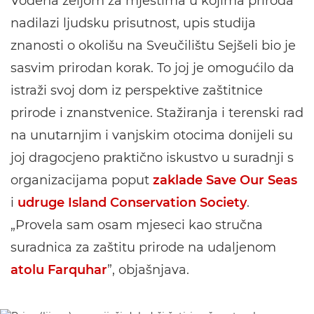
Vođena željom za mjestima u kojima priroda
nadilazi ljudsku prisutnost, upis studija
znanosti o okolišu na Sveučilištu Sejšeli bio je
sasvim prirodan korak. To joj je omogućilo da
istraži svoj dom iz perspektive zaštitnice
prirode i znanstvenice. Stažiranja i terenski rad
na unutarnjim i vanjskim otocima donijeli su
joj dragocjeno praktično iskustvo u suradnji s
organizacijama poput
zaklade Save Our Seas
i
udruge Island Conservation Society
.
„Provela sam osam mjeseci kao stručna
suradnica za zaštitu prirode na udaljenom
atolu Farquhar
”, objašnjava.