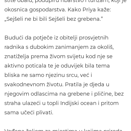
štite obalu, podupiru ribarstvo i turizam, koji je
okosnica gospodarstva. Kako Priya kaže:
„Sejšeli ne bi bili Sejšeli bez grebena.”
Budući da potječe iz obitelji prosvjetnih
radnika s dubokim zanimanjem za okoliš,
znatiželja prema živom svijetu kod nje se
aktivno poticala te je oduvijek bila tema
bliska ne samo njezinu srcu, već i
svakodnevnom životu. Pratila je djeda u
njegovim odlascima na grebene i pličine, bez
straha ulazeći u topli Indijski ocean i pritom
sama učeći plivati.