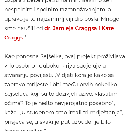
uzgajati bebe i paziti na njih. Bavimo se i
nespolnim i spolnim razmnožavanjem, a
upravo je to najzanimljiviji dio posla. Mnogo
smo naučili od
dr. Jamieja Craggsa i Kate
Craggs
.”
Kao ponosna Sejšelka, ovaj projekt proživljava
vrlo osobno i duboko. Priya sudjeluje u
stvaranju povijesti. „Vidjeti koralje kako se
zapravo mrijeste i biti među prvih nekoliko
Sejšelaca koji su to doživjeli uživo, vlastitim
očima? To je nešto nevjerojatno posebno”,
kaže. „U studenom smo imali tri mriještenja”,
prisjeća se, „i svaki je put uzbuđenje bilo