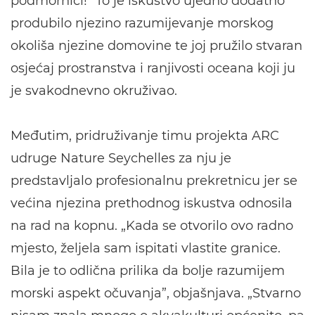
podmornici!” To je iskustvo ujedno dodatno
produbilo njezino razumijevanje morskog
okoliša njezine domovine te joj pružilo stvaran
osjećaj prostranstva i ranjivosti oceana koji ju
je svakodnevno okruživao.
Međutim, pridruživanje timu projekta ARC
udruge Nature Seychelles za nju je
predstavljalo profesionalnu prekretnicu jer se
većina njezina prethodnog iskustva odnosila
na rad na kopnu. „Kada se otvorilo ovo radno
mjesto, željela sam ispitati vlastite granice.
Bila je to odlična prilika da bolje razumijem
morski aspekt očuvanja”, objašnjava. „Stvarno