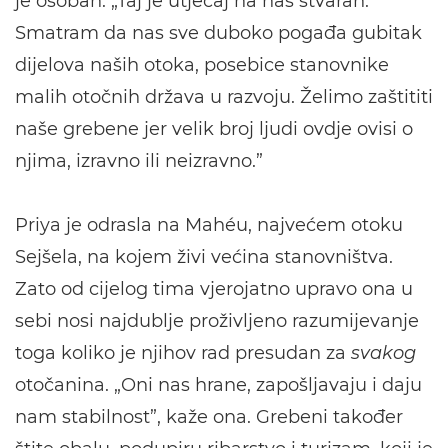
je osoban. „Taj je utjecaj na nas stvaran.
Smatram da nas sve duboko pogađa gubitak
dijelova naših otoka, posebice stanovnike
malih otočnih država u razvoju. Želimo zaštititi
naše grebene jer velik broj ljudi ovdje ovisi o
njima, izravno ili neizravno.”
Priya je odrasla na Mahéu, najvećem otoku
Sejšela, na kojem živi većina stanovništva.
Zato od cijelog tima vjerojatno upravo ona u
sebi nosi najdublje proživljeno razumijevanje
toga koliko je njihov rad presudan za
svakog
otočanina. „Oni nas hrane, zapošljavaju i daju
nam stabilnost”, kaže ona. Grebeni također