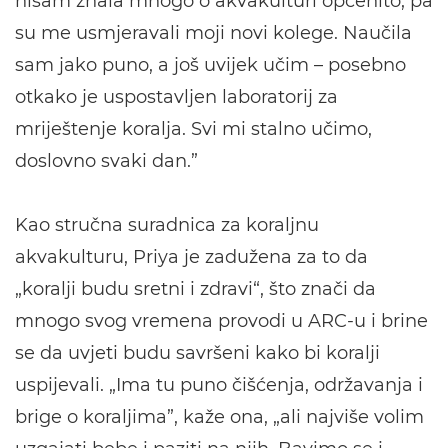
nisam znala mnogo o akvakulturi općenito, pa
su me usmjeravali moji novi kolege. Naučila
sam jako puno, a još uvijek učim – posebno
otkako je uspostavljen laboratorij za
mriještenje koralja. Svi mi stalno učimo,
doslovno svaki dan.”
Kao stručna suradnica za koraljnu
akvakulturu, Priya je zadužena za to da
„koralji budu sretni i zdravi“, što znači da
mnogo svog vremena provodi u ARC-u i brine
se da uvjeti budu savršeni kako bi koralji
uspijevali. „Ima tu puno čišćenja, održavanja i
brige o koraljima”, kaže ona, „ali najviše volim