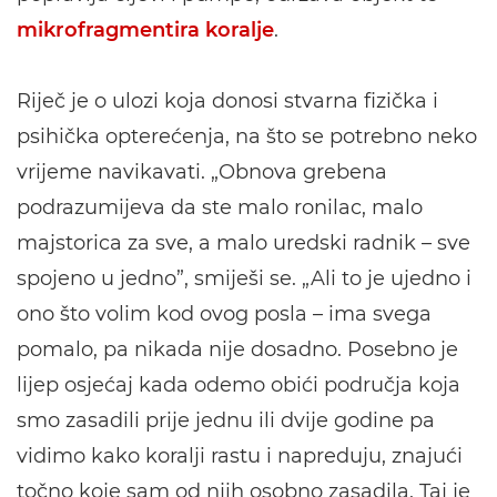
mikrofragmentira koralje
.
Riječ je o ulozi koja donosi stvarna fizička i
psihička opterećenja, na što se potrebno neko
vrijeme navikavati. „Obnova grebena
podrazumijeva da ste malo ronilac, malo
majstorica za sve, a malo uredski radnik – sve
spojeno u jedno”, smiješi se. „Ali to je ujedno i
ono što volim kod ovog posla – ima svega
pomalo, pa nikada nije dosadno. Posebno je
lijep osjećaj kada odemo obići područja koja
smo zasadili prije jednu ili dvije godine pa
vidimo kako koralji rastu i napreduju, znajući
točno koje sam od njih osobno zasadila. Taj je