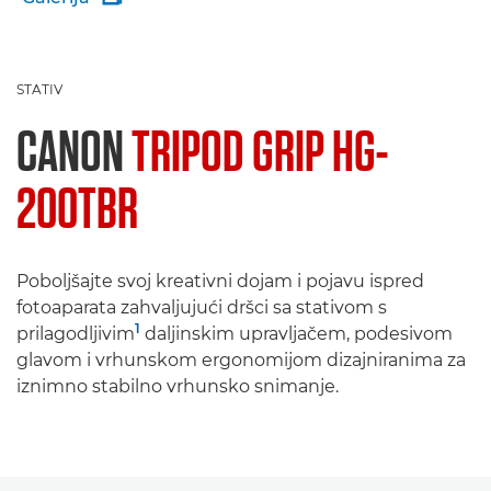
STATIV
CANON
TRIPOD GRIP HG-
200TBR
Poboljšajte svoj kreativni dojam i pojavu ispred
fotoaparata zahvaljujući dršci sa stativom s
1
prilagodljivim
daljinskim upravljačem, podesivom
glavom i vrhunskom ergonomijom dizajniranima za
iznimno stabilno vrhunsko snimanje.