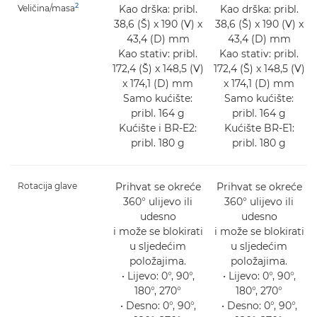
2
Veličina/masa
Kao drška: pribl.
Kao drška: pribl.
38,6 (Š) x 190 (V) x
38,6 (Š) x 190 (V) x
43,4 (D) mm
43,4 (D) mm
Kao stativ: pribl.
Kao stativ: pribl.
172,4 (Š) x 148,5 (V)
172,4 (Š) x 148,5 (V)
x 174,1 (D) mm
x 174,1 (D) mm
Samo kućište:
Samo kućište:
pribl. 164 g
pribl. 164 g
Kućište i BR-E2:
Kućište BR-E1:
pribl. 180 g
pribl. 180 g
Rotacija glave
Prihvat se okreće
Prihvat se okreće
360° ulijevo ili
360° ulijevo ili
udesno
udesno
i može se blokirati
i može se blokirati
u sljedećim
u sljedećim
položajima.
položajima.
• Lijevo: 0°, 90°,
• Lijevo: 0°, 90°,
180°, 270°
180°, 270°
• Desno: 0°, 90°,
• Desno: 0°, 90°,