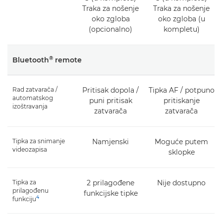
Traka za nošenje
Traka za nošenje
oko zgloba
oko zgloba (u
(opcionalno)
kompletu)
®
Bluetooth
remote
Rad zatvarača /
Pritisak dopola /
Tipka AF / potpuno
automatskog
puni pritisak
pritiskanje
izoštravanja
zatvarača
zatvarača
Tipka za snimanje
Namjenski
Moguće putem
videozapisa
sklopke
Tipka za
2 prilagođene
Nije dostupno
prilagođenu
funkcijske tipke
4
funkciju