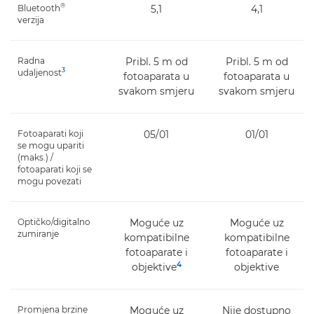
®
Bluetooth
5,1
4,1
verzija
Radna
Pribl. 5 m od
Pribl. 5 m od
3
udaljenost
fotoaparata u
fotoaparata u
svakom smjeru
svakom smjeru
Fotoaparati koji
05/01
01/01
se mogu upariti
(maks.) /
fotoaparati koji se
mogu povezati
Optičko/digitalno
Moguće uz
Moguće uz
zumiranje
kompatibilne
kompatibilne
fotoaparate i
fotoaparate i
4
objektive
objektive
Promjena brzine
Moguće uz
Nije dostupno