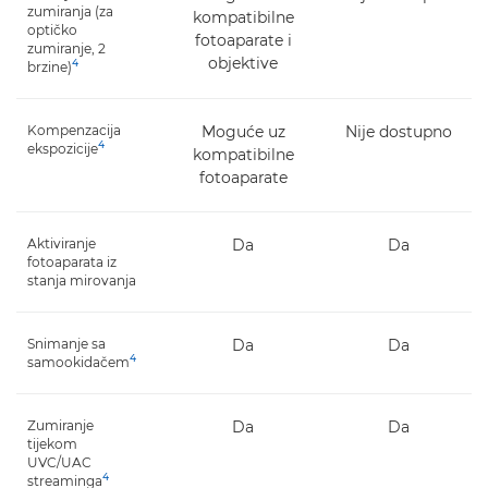
zumiranja (za
kompatibilne
optičko
fotoaparate i
zumiranje, 2
objektive
4
brzine)
Kompenzacija
Moguće uz
Nije dostupno
4
ekspozicije
kompatibilne
fotoaparate
Aktiviranje
Da
Da
fotoaparata iz
stanja mirovanja
Snimanje sa
Da
Da
4
samookidačem
Zumiranje
Da
Da
tijekom
UVC/UAC
4
streaminga