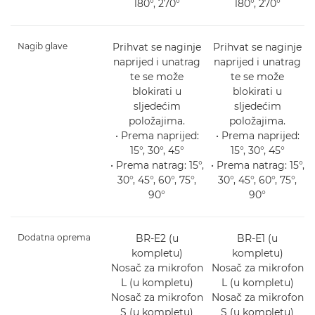
180°, 270°
180°, 270°
Nagib glave
Prihvat se naginje
Prihvat se naginje
naprijed i unatrag
naprijed i unatrag
te se može
te se može
blokirati u
blokirati u
sljedećim
sljedećim
položajima.
položajima.
• Prema naprijed:
• Prema naprijed:
15°, 30°, 45°
15°, 30°, 45°
• Prema natrag: 15°,
• Prema natrag: 15°,
30°, 45°, 60°, 75°,
30°, 45°, 60°, 75°,
90°
90°
Dodatna oprema
BR-E2 (u
BR-E1 (u
kompletu)
kompletu)
Nosač za mikrofon
Nosač za mikrofon
L (u kompletu)
L (u kompletu)
Nosač za mikrofon
Nosač za mikrofon
S (u kompletu)
S (u kompletu)