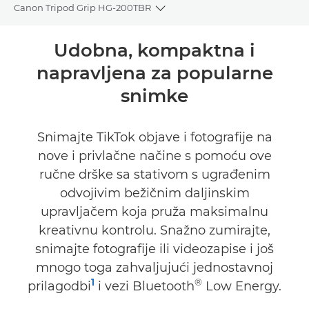
Canon Tripod Grip HG-200TBR
Toggle breadcrumbs
Pregled
Udobna, kompaktna i
napravljena za popularne
Tehnički podaci
snimke
Snimajte TikTok objave i fotografije na
nove i privlačne načine s pomoću ove
ručne drške sa stativom s ugrađenim
odvojivim bežičnim daljinskim
upravljačem koja pruža maksimalnu
kreativnu kontrolu. Snažno zumirajte,
snimajte fotografije ili videozapise i još
mnogo toga zahvaljujući jednostavnoj
1
®
prilagodbi
i vezi Bluetooth
Low Energy.