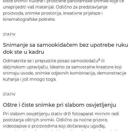
biste snimili fluidne i prostrane panoramske snimke koje će
unaprijediti vaš materijal. Odlično za predstavljanje
proizvoda, snimke prostorija, kreativne prijelaze i
kinematografske pokrete.
STATIV
Snimanje sa samookidačem bez upotrebe ruku
dok ste u kadru
5
Odmaknite se i prepustite posao samookidaču
ili
daljinskom upravljaču. Idealno za samostalne kreatore koji
snimaju uvode, snimke odjevnih kombinacija, demonstracije
kuhanja i još mnogo toga.
STATIV
Oštre i čiste snimke pri slabom osvjetljenju
Pri slabom osvjetljenju stativ drži fotoaparat mirnim radi
postizanja oštrijih snimki. Odlično za noćne prizore,
videozapise o proizvodima koji dočaravaju ugođaj,