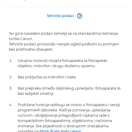
Tehnički podaci

Svi gore navedeni podaci temelje se na standardima testiranja
tvrtke Canon.
Tehnički podaci proizvoda i vanjski izgled podložni su promjeni
bez prethodne obavijesti.
Ukupna nosivost nosača fotoaparata za fotoaparat,
objektiv, mikrofon i drugu dodatnu opremu
Bez priključka za mikrofon i trake
Bez prepreka između daljinskog upravljača i fotoaparata te
bez radijskih smetnji
Podržane funkcije razlikuju se ovisno o fotoaparatu i verziji
programskih datoteka. Radnje zumiranja, upravljanja
ručicom i dodjeljivanje prilagodljivim tipkama rade s
kompatibilnim fotoaparatima, objektivima i načinima
snimanja. Sve pojedinosti o dostupnim značajkama
potražite na
https://cam.start.canon