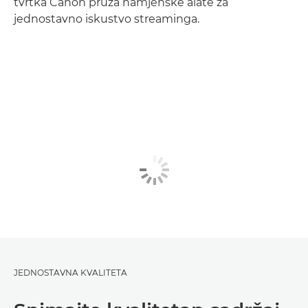
tvrtka Canon pruža namjenske alate za
jednostavno iskustvo streaminga.
JEDNOSTAVNA KVALITETA