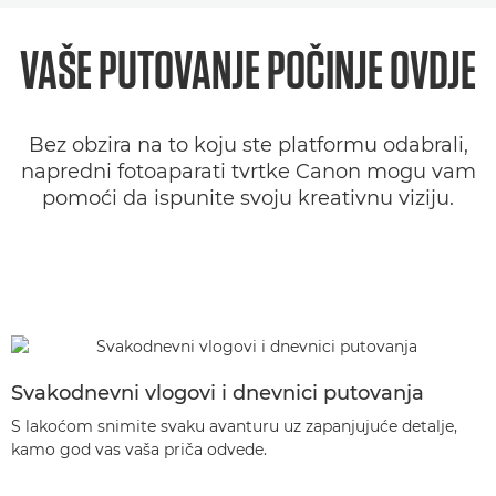
Serije EOS / PowerShot V
VAŠE PUTOVANJE POČINJE OVDJE
Fotoaparati/videokamere za profesionalno snimanje vlogova
Bez obzira na to koju ste platformu odabrali,
Savjeti i tehnike
napredni fotoaparati tvrtke Canon mogu vam
pomoći da ispunite svoju kreativnu viziju.
Česta pitanja
Svakodnevni vlogovi i dnevnici putovanja
S lakoćom snimite svaku avanturu uz zapanjujuće detalje,
kamo god vas vaša priča odvede.