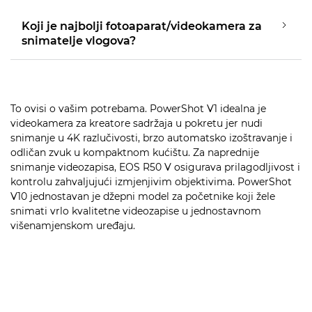
Koji je najbolji fotoaparat/videokamera za
snimatelje vlogova?
To ovisi o vašim potrebama. PowerShot V1 idealna je
videokamera za kreatore sadržaja u pokretu jer nudi
snimanje u 4K razlučivosti, brzo automatsko izoštravanje i
odličan zvuk u kompaktnom kućištu. Za naprednije
snimanje videozapisa, EOS R50 V osigurava prilagodljivost i
kontrolu zahvaljujući izmjenjivim objektivima. PowerShot
V10 jednostavan je džepni model za početnike koji žele
snimati vrlo kvalitetne videozapise u jednostavnom
višenamjenskom uređaju.