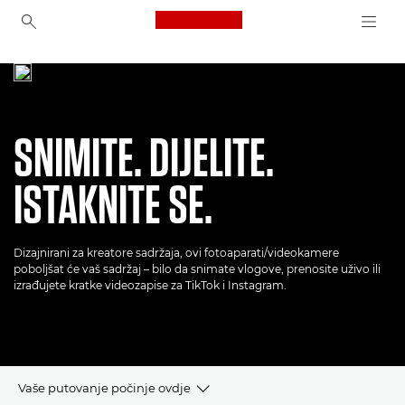
Canon Logo, back to ho
Digitalni fotoaparati
Uklju
Canon
SNIMITE. DIJELITE.
ISTAKNITE SE.
Dizajnirani za kreatore sadržaja, ovi fotoaparati/videokamere
poboljšat će vaš sadržaj – bilo da snimate vlogove, prenosite uživo ili
izrađujete kratke videozapise za TikTok i Instagram.
Vaše putovanje počinje ovdje