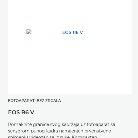
FOTOAPARATI BEZ ZRCALA
F
EOS R6 V
E
Pomaknite granice svog sadržaja uz fotoaparat sa
Kr
senzorom punog kadra namijenjen prvenstveno
o
snimanju videozapisa iz ruke. Kompaktan,
v