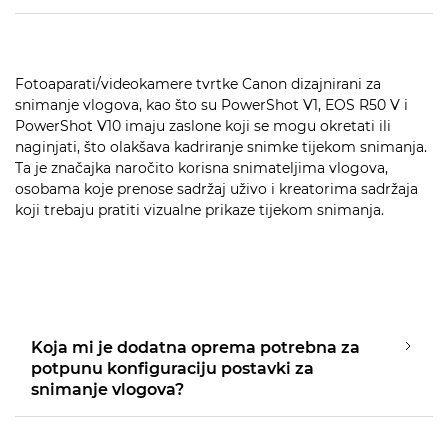
Fotoaparati/videokamere tvrtke Canon dizajnirani za
snimanje vlogova, kao što su PowerShot V1, EOS R50 V i
PowerShot V10 imaju zaslone koji se mogu okretati ili
naginjati, što olakšava kadriranje snimke tijekom snimanja.
Ta je značajka naročito korisna snimateljima vlogova,
osobama koje prenose sadržaj uživo i kreatorima sadržaja
koji trebaju pratiti vizualne prikaze tijekom snimanja.
Koja mi je dodatna oprema potrebna za
potpunu konfiguraciju postavki za
snimanje vlogova?