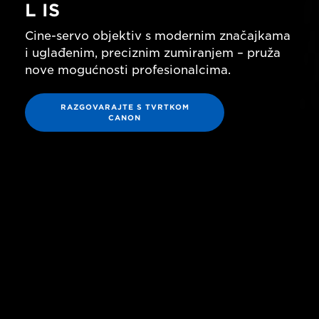
L IS
Cine-servo objektiv s modernim značajkama
i uglađenim, preciznim zumiranjem – pruža
nove mogućnosti profesionalcima.
RAZGOVARAJTE S TVRTKOM
CANON