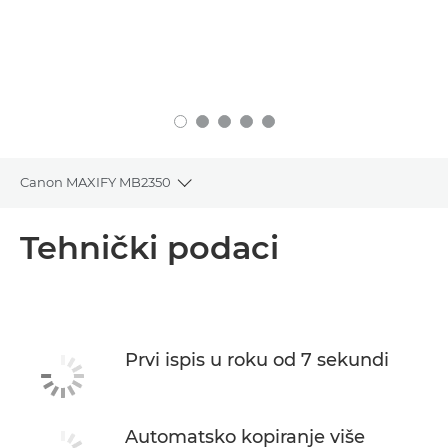
Canon MAXIFY MB2350
Toggle breadcrumbs
Pregled
Tehnički podaci
Tehnički podaci
Podrška
Prvi ispis u roku od 7 sekundi
KUPITE TINTU
Automatsko kopiranje više