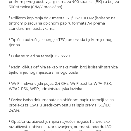
prilikom prvog postavljanja: crna za 400 stranica (BK) i u boji za
300 stranica (C/M/Y prosječno).
¹ Prilikom kopiranja dokumenta ISO/JIS-SCID N2 (ispisano na
tintnom pisaču) na običnom papiru formata A4 prema
standardnim postavkama.
¹ Tipična potrošnja energije (TEC) proizvoda tijekom jednog
tjedna.
¹ Buka se mjeri na temelju ISO7779.
¹ Radni ciklus definira se kao maksimalni broj ispisanih stranica
tijekom jednog mjeseca s mnogo posla.
¹ Wi-Fi frekvencijski pojas: 2,4 GHz, Wi-Fi zaštita: WPA-PSK,
WPA2-PSK, WEP, administracijska lozinka
¹ Brzina ispisa dokumenata na običnom papiru temelji se na
prosjeku za ESAT u uredskom testu za ispis prema ISO/IEC
24734.
¹ Optička razlučivost je mjera najveće moguće hardverske
razlučivosti dobivena uzorkovanjem, prema standardu ISO