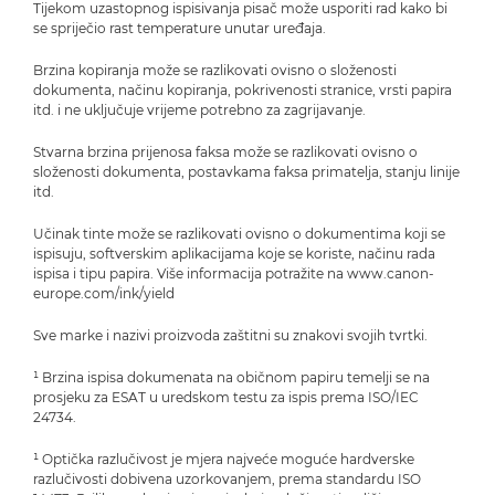
Tijekom uzastopnog ispisivanja pisač može usporiti rad kako bi
se spriječio rast temperature unutar uređaja.
Brzina kopiranja može se razlikovati ovisno o složenosti
dokumenta, načinu kopiranja, pokrivenosti stranice, vrsti papira
itd. i ne uključuje vrijeme potrebno za zagrijavanje.
Stvarna brzina prijenosa faksa može se razlikovati ovisno o
složenosti dokumenta, postavkama faksa primatelja, stanju linije
itd.
Učinak tinte može se razlikovati ovisno o dokumentima koji se
ispisuju, softverskim aplikacijama koje se koriste, načinu rada
ispisa i tipu papira. Više informacija potražite na www.canon-
europe.com/ink/yield
Sve marke i nazivi proizvoda zaštitni su znakovi svojih tvrtki.
¹ Brzina ispisa dokumenata na običnom papiru temelji se na
prosjeku za ESAT u uredskom testu za ispis prema ISO/IEC
24734.
¹ Optička razlučivost je mjera najveće moguće hardverske
razlučivosti dobivena uzorkovanjem, prema standardu ISO