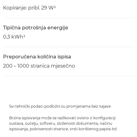
Kopiranje: pribl. 29 W¹
Tipična potrošnja energije
0,3 kWh¹
Preporučena količina ispisa
200 – 1000 stranica mjesečno
Svi tehnički podaci podložni su promjenama bez najave
Brzina ispisivanja može se razlikovati ovisno o konfiguraciji
sustava, sučelju, softveru, složenosti dokumenta, načinu
ispisivanja, pokrivenosti stranice, vrsti korištenog papira itd.