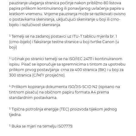
pauziranje ulaganja stranica počinje nakon približno 80 listova
papira prilikom kontinuiranog ili ponavljanog uvlačenja papira u
kratkom vremenu. Vrijeme pauziranja može se razlikovati ovisno
o postavkama skeniranja, uključujući skeniranje u boji ili crno-
bijelo i razlučivost skeniranja.
¹ Temelji se na zadanoj postavci uz ITU-T tablicu mjerila br. 1
(crno-bijelo) i faksiranje testne stranice u boji tvrtke Canon (u
boji)
¹ Učinak po stranici temelji se na ISO/IEC 24711 i kontinuiranom
ispisu. Pisač se isporučuje sa spremnicima s tintom za upotrebu
prilikom prvog postavljanja: crna za 400 stranica (BK) i u boji za
300 stranica (C/M/Y prosječno).
¹ Prilikom kopiranja dokumenta ISO/JIS-SCID N2 (ispisano na
tintnom pisaču) na običnom papiru formata A4 prema
standardnim postavkama.
¹ Tipična potrošnja energije (TEC) proizvoda tijekom jednog
tjedna.
¹ Buka se mjeri na temelju ISO7779.