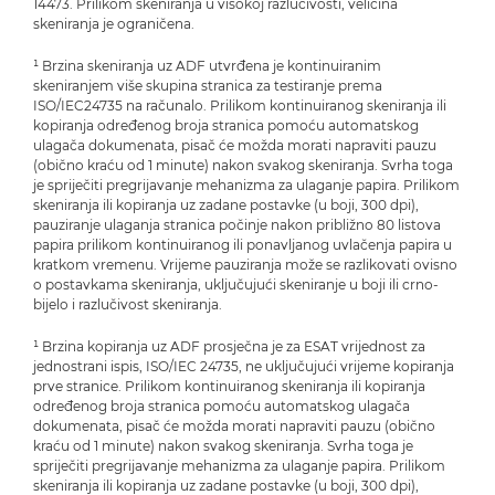
14473. Prilikom skeniranja u visokoj razlučivosti, veličina
skeniranja je ograničena.
¹ Brzina skeniranja uz ADF utvrđena je kontinuiranim
skeniranjem više skupina stranica za testiranje prema
ISO/IEC24735 na računalo. Prilikom kontinuiranog skeniranja ili
kopiranja određenog broja stranica pomoću automatskog
ulagača dokumenata, pisač će možda morati napraviti pauzu
(obično kraću od 1 minute) nakon svakog skeniranja. Svrha toga
je spriječiti pregrijavanje mehanizma za ulaganje papira. Prilikom
skeniranja ili kopiranja uz zadane postavke (u boji, 300 dpi),
pauziranje ulaganja stranica počinje nakon približno 80 listova
papira prilikom kontinuiranog ili ponavljanog uvlačenja papira u
kratkom vremenu. Vrijeme pauziranja može se razlikovati ovisno
o postavkama skeniranja, uključujući skeniranje u boji ili crno-
bijelo i razlučivost skeniranja.
¹ Brzina kopiranja uz ADF prosječna je za ESAT vrijednost za
jednostrani ispis, ISO/IEC 24735, ne uključujući vrijeme kopiranja
prve stranice. Prilikom kontinuiranog skeniranja ili kopiranja
određenog broja stranica pomoću automatskog ulagača
dokumenata, pisač će možda morati napraviti pauzu (obično
kraću od 1 minute) nakon svakog skeniranja. Svrha toga je
spriječiti pregrijavanje mehanizma za ulaganje papira. Prilikom
skeniranja ili kopiranja uz zadane postavke (u boji, 300 dpi),