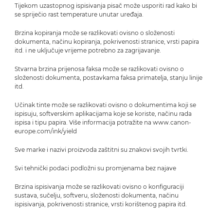
Tijekom uzastopnog ispisivanja pisač može usporiti rad kako bi
se spriječio rast temperature unutar uređaja.
Brzina kopiranja može se razlikovati ovisno o složenosti
dokumenta, načinu kopiranja, pokrivenosti stranice, vrsti papira
itd. i ne uključuje vrijeme potrebno za zagrijavanje.
Stvarna brzina prijenosa faksa može se razlikovati ovisno o
složenosti dokumenta, postavkama faksa primatelja, stanju linije
itd.
Učinak tinte može se razlikovati ovisno o dokumentima koji se
ispisuju, softverskim aplikacijama koje se koriste, načinu rada
ispisa i tipu papira. Više informacija potražite na www.canon-
europe.com/ink/yield
Sve marke i nazivi proizvoda zaštitni su znakovi svojih tvrtki.
Svi tehnički podaci podložni su promjenama bez najave
Brzina ispisivanja može se razlikovati ovisno o konfiguraciji
sustava, sučelju, softveru, složenosti dokumenta, načinu
ispisivanja, pokrivenosti stranice, vrsti korištenog papira itd.