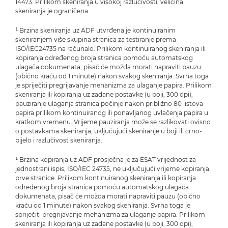
14473. Prilikom skeniranja u visokoj razlučivosti, veličina
skeniranja je ograničena.
¹ Brzina skeniranja uz ADF utvrđena je kontinuiranim
skeniranjem više skupina stranica za testiranje prema
ISO/IEC24735 na računalo. Prilikom kontinuiranog skeniranja ili
kopiranja određenog broja stranica pomoću automatskog
ulagača dokumenata, pisač će možda morati napraviti pauzu
(obično kraću od 1 minute) nakon svakog skeniranja. Svrha toga
je spriječiti pregrijavanje mehanizma za ulaganje papira. Prilikom
skeniranja ili kopiranja uz zadane postavke (u boji, 300 dpi),
pauziranje ulaganja stranica počinje nakon približno 80 listova
papira prilikom kontinuiranog ili ponavljanog uvlačenja papira u
kratkom vremenu. Vrijeme pauziranja može se razlikovati ovisno
o postavkama skeniranja, uključujući skeniranje u boji ili crno-
bijelo i razlučivost skeniranja.
¹ Brzina kopiranja uz ADF prosječna je za ESAT vrijednost za
jednostrani ispis, ISO/IEC 24735, ne uključujući vrijeme kopiranja
prve stranice. Prilikom kontinuiranog skeniranja ili kopiranja
određenog broja stranica pomoću automatskog ulagača
dokumenata, pisač će možda morati napraviti pauzu (obično
kraću od 1 minute) nakon svakog skeniranja. Svrha toga je
spriječiti pregrijavanje mehanizma za ulaganje papira. Prilikom
skeniranja ili kopiranja uz zadane postavke (u boji, 300 dpi),