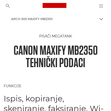
Canon Logo, back to ho
ARCH 000 MAXIFY MB2350
Uklju
Canon
PISAČI MEGATANK
Pisači tvrtke Canon
CANON MAXIFY MB2350
Poslovni tintni pisači - Inkjet
TEHNIČKI PODACI
FUNKCIJE
Ispis, kopiranje,
skeniranje, faksiranje, Wi-