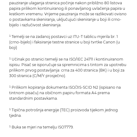
pauziranje ulaganja stranica počinje nakon približno 80 listova
papira prilikom kontinuiranog ili ponavljanog uvlačenja papira u
kratkom vremenu. Vrijeme pauziranja može se razlikovati ovisno
o postavkama skeniranja, uključujući skeniranje u boji ili crno-
bijelo i razlučivost skeniranja.
¹ Temelji se na zadanoj postavci uz ITU-T tablicu mjerila br. 1
(crno-bijelo) i faksiranje testne stranice u boji tvrtke Canon (u
boji)
¹ Učinak po stranici temelji se na ISO/IEC 24711 i kontinuiranom
ispisu. Pisač se isporučuje sa spremnicima s tintom za upotrebu
prilikom prvog postavljanja: crna za 400 stranica (BK) i u boji za
300 stranica (C/M/Y prosječno).
¹ Prilikom kopiranja dokumenta ISO/JIS-SCID N2 (ispisano na
tintnom pisaču) na običnom papiru formata A4 prema
standardnim postavkama.
¹ Tipična potrošnja energije (TEC) proizvoda tijekom jednog
tjedna.
¹ Buka se mjeri na temelju ISO7779.