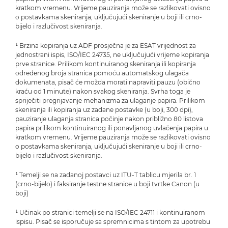
kratkom vremenu. Vrijeme pauziranja može se razlikovati ovisno
o postavkama skeniranja, uključujući skeniranje u boji ili crno-
bijelo i razlučivost skeniranja.
¹ Brzina kopiranja uz ADF prosječna je za ESAT vrijednost za
jednostrani ispis, ISO/IEC 24735, ne uključujući vrijeme kopiranja
prve stranice. Prilikom kontinuiranog skeniranja ili kopiranja
određenog broja stranica pomoću automatskog ulagača
dokumenata, pisač će možda morati napraviti pauzu (obično
kraću od 1 minute) nakon svakog skeniranja. Svrha toga je
spriječiti pregrijavanje mehanizma za ulaganje papira. Prilikom
skeniranja ili kopiranja uz zadane postavke (u boji, 300 dpi),
pauziranje ulaganja stranica počinje nakon približno 80 listova
papira prilikom kontinuiranog ili ponavljanog uvlačenja papira u
kratkom vremenu. Vrijeme pauziranja može se razlikovati ovisno
o postavkama skeniranja, uključujući skeniranje u boji ili crno-
bijelo i razlučivost skeniranja.
¹ Temelji se na zadanoj postavci uz ITU-T tablicu mjerila br. 1
(crno-bijelo) i faksiranje testne stranice u boji tvrtke Canon (u
boji)
¹ Učinak po stranici temelji se na ISO/IEC 24711 i kontinuiranom
ispisu. Pisač se isporučuje sa spremnicima s tintom za upotrebu