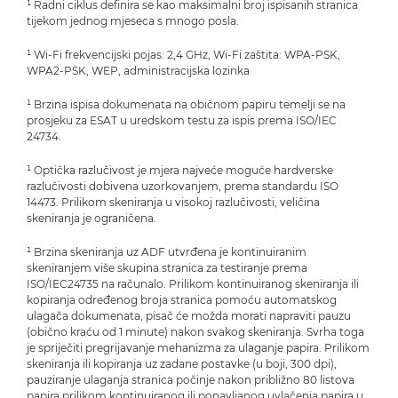
¹ Radni ciklus definira se kao maksimalni broj ispisanih stranica
tijekom jednog mjeseca s mnogo posla.
¹ Wi-Fi frekvencijski pojas: 2,4 GHz, Wi-Fi zaštita: WPA-PSK,
WPA2-PSK, WEP, administracijska lozinka
¹ Brzina ispisa dokumenata na običnom papiru temelji se na
prosjeku za ESAT u uredskom testu za ispis prema ISO/IEC
24734.
¹ Optička razlučivost je mjera najveće moguće hardverske
razlučivosti dobivena uzorkovanjem, prema standardu ISO
14473. Prilikom skeniranja u visokoj razlučivosti, veličina
skeniranja je ograničena.
¹ Brzina skeniranja uz ADF utvrđena je kontinuiranim
skeniranjem više skupina stranica za testiranje prema
ISO/IEC24735 na računalo. Prilikom kontinuiranog skeniranja ili
kopiranja određenog broja stranica pomoću automatskog
ulagača dokumenata, pisač će možda morati napraviti pauzu
(obično kraću od 1 minute) nakon svakog skeniranja. Svrha toga
je spriječiti pregrijavanje mehanizma za ulaganje papira. Prilikom
skeniranja ili kopiranja uz zadane postavke (u boji, 300 dpi),
pauziranje ulaganja stranica počinje nakon približno 80 listova
papira prilikom kontinuiranog ili ponavljanog uvlačenja papira u