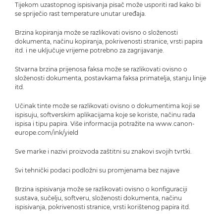
Tijekom uzastopnog ispisivanja pisač može usporiti rad kako bi
se spriječio rast temperature unutar uređaja.
Brzina kopiranja može se razlikovati ovisno o složenosti
dokumenta, načinu kopiranja, pokrivenosti stranice, vrsti papira
itd. i ne uključuje vrijeme potrebno za zagrijavanje.
Stvarna brzina prijenosa faksa može se razlikovati ovisno o
složenosti dokumenta, postavkama faksa primatelja, stanju linije
itd.
Učinak tinte može se razlikovati ovisno o dokumentima koji se
ispisuju, softverskim aplikacijama koje se koriste, načinu rada
ispisa i tipu papira. Više informacija potražite na www.canon-
europe.com/ink/yield
Sve marke i nazivi proizvoda zaštitni su znakovi svojih tvrtki.
Svi tehnički podaci podložni su promjenama bez najave
Brzina ispisivanja može se razlikovati ovisno o konfiguraciji
sustava, sučelju, softveru, složenosti dokumenta, načinu
ispisivanja, pokrivenosti stranice, vrsti korištenog papira itd.