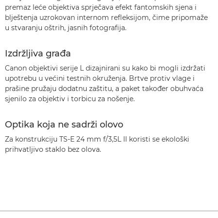
premaz leće objektiva sprječava efekt fantomskih sjena i
blještenja uzrokovan internom refleksijom, čime pripomaže
u stvaranju oštrih, jasnih fotografija.
Izdržljiva građa
Canon objektivi serije L dizajnirani su kako bi mogli izdržati
upotrebu u većini testnih okruženja. Brtve protiv vlage i
prašine pružaju dodatnu zaštitu, a paket također obuhvaća
sjenilo za objektiv i torbicu za nošenje.
Optika koja ne sadrži olovo
Za konstrukciju TS-E 24 mm f/3,5L II koristi se ekološki
prihvatljivo staklo bez olova.