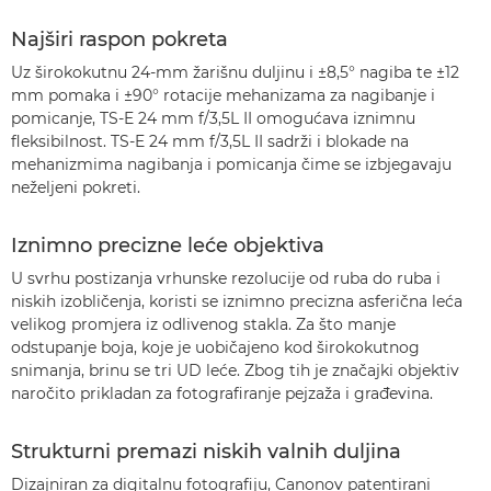
Najširi raspon pokreta
Uz širokokutnu 24-mm žarišnu duljinu i ±8,5° nagiba te ±12
mm pomaka i ±90° rotacije mehanizama za nagibanje i
pomicanje, TS-E 24 mm f/3,5L II omogućava iznimnu
fleksibilnost. TS-E 24 mm f/3,5L II sadrži i blokade na
mehanizmima nagibanja i pomicanja čime se izbjegavaju
neželjeni pokreti.
Iznimno precizne leće objektiva
U svrhu postizanja vrhunske rezolucije od ruba do ruba i
niskih izobličenja, koristi se iznimno precizna asferična leća
velikog promjera iz odlivenog stakla. Za što manje
odstupanje boja, koje je uobičajeno kod širokokutnog
snimanja, brinu se tri UD leće. Zbog tih je značajki objektiv
naročito prikladan za fotografiranje pejzaža i građevina.
Strukturni premazi niskih valnih duljina
Dizajniran za digitalnu fotografiju, Canonov patentirani