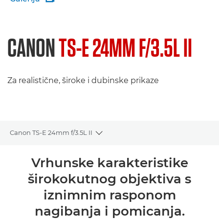
CANON
TS-E 24MM F/3.5L II
Za realistične, široke i dubinske prikaze
Canon TS-E 24mm f/3.5L II
Toggle breadcrumbs
Pregled
Vrhunske karakteristike
širokokutnog objektiva s
Tehnički podaci
iznimnim rasponom
Galerija
nagibanja i pomicanja.