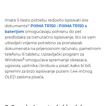
Imate li često potrebu redovito ispisivati iste
dokumente?
PIXMA TR150
i
PIXMA TR150 s
baterijom
omogućavaju pohranu do pet
predložaka za trenutačno ispisivanje, što će vam
uštedjeti vrijeme potrebno za pronalazak
dokumenata na prijenosnom računalu, pametnom
telefonu ili tabletu. Upravljački program za
3
Windows
omogućava spremanje obrazaca,
ugovora, upitnika i brošura u pisač, kako bi bili
spremni za brzo ispisivanje putem 1,44-inčnog
OLED zaslona pisača.