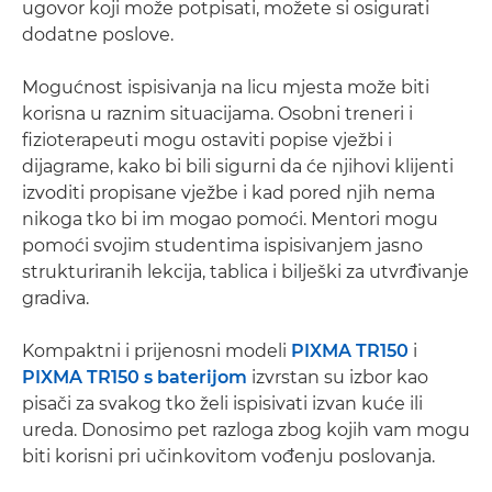
ugovor koji može potpisati, možete si osigurati
dodatne poslove.
Mogućnost ispisivanja na licu mjesta može biti
korisna u raznim situacijama. Osobni treneri i
fizioterapeuti mogu ostaviti popise vježbi i
dijagrame, kako bi bili sigurni da će njihovi klijenti
izvoditi propisane vježbe i kad pored njih nema
nikoga tko bi im mogao pomoći. Mentori mogu
pomoći svojim studentima ispisivanjem jasno
strukturiranih lekcija, tablica i bilješki za utvrđivanje
gradiva.
Kompaktni i prijenosni modeli
PIXMA TR150
i
PIXMA TR150 s baterijom
izvrstan su izbor kao
pisači za svakog tko želi ispisivati izvan kuće ili
ureda. Donosimo pet razloga zbog kojih vam mogu
biti korisni pri učinkovitom vođenju poslovanja.