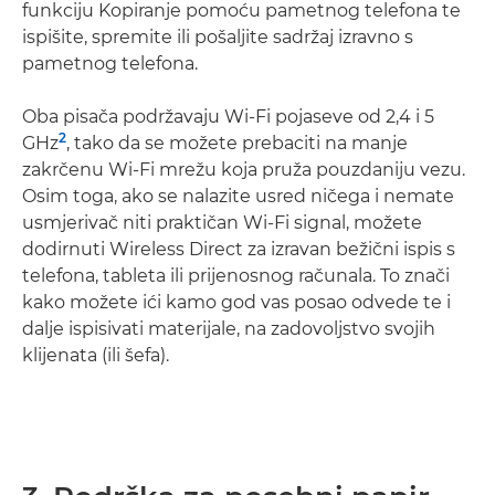
funkciju Kopiranje pomoću pametnog telefona te
ispišite, spremite ili pošaljite sadržaj izravno s
pametnog telefona.
Oba pisača podržavaju Wi-Fi pojaseve od 2,4 i 5
2
GHz
, tako da se možete prebaciti na manje
zakrčenu Wi-Fi mrežu koja pruža pouzdaniju vezu.
Osim toga, ako se nalazite usred ničega i nemate
usmjerivač niti praktičan Wi-Fi signal, možete
dodirnuti Wireless Direct za izravan bežični ispis s
telefona, tableta ili prijenosnog računala. To znači
kako možete ići kamo god vas posao odvede te i
dalje ispisivati materijale, na zadovoljstvo svojih
klijenata (ili šefa).