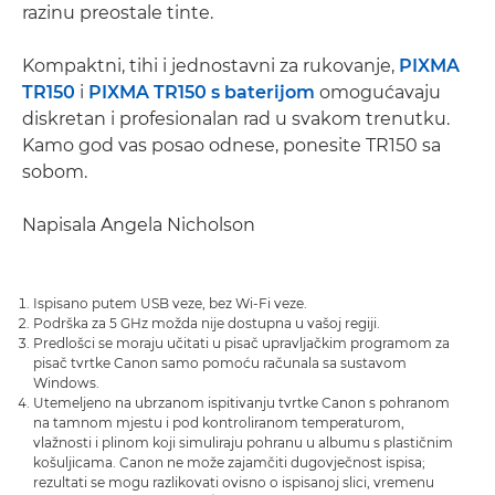
razinu preostale tinte.
Kompaktni, tihi i jednostavni za rukovanje,
PIXMA
TR150
i
PIXMA TR150 s baterijom
omogućavaju
diskretan i profesionalan rad u svakom trenutku.
Kamo god vas posao odnese, ponesite TR150 sa
sobom.
Napisala Angela Nicholson
Ispisano putem USB veze, bez Wi-Fi veze.
Podrška za 5 GHz možda nije dostupna u vašoj regiji.
Predlošci se moraju učitati u pisač upravljačkim programom za
pisač tvrtke Canon samo pomoću računala sa sustavom
Windows.
Utemeljeno na ubrzanom ispitivanju tvrtke Canon s pohranom
na tamnom mjestu i pod kontroliranom temperaturom,
vlažnosti i plinom koji simuliraju pohranu u albumu s plastičnim
košuljicama. Canon ne može zajamčiti dugovječnost ispisa;
rezultati se mogu razlikovati ovisno o ispisanoj slici, vremenu