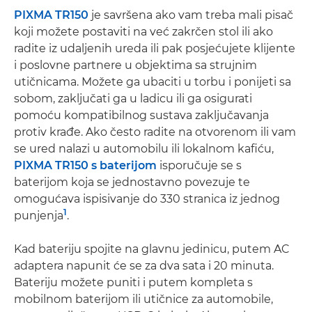
PIXMA TR150
je savršena ako vam treba mali pisač
koji možete postaviti na već zakrčen stol ili ako
radite iz udaljenih ureda ili pak posjećujete klijente
i poslovne partnere u objektima sa strujnim
utičnicama. Možete ga ubaciti u torbu i ponijeti sa
sobom, zaključati ga u ladicu ili ga osigurati
pomoću kompatibilnog sustava zaključavanja
protiv krađe. Ako često radite na otvorenom ili vam
se ured nalazi u automobilu ili lokalnom kafiću,
PIXMA TR150 s baterijom
isporučuje se s
baterijom koja se jednostavno povezuje te
omogućava ispisivanje do 330 stranica iz jednog
1
punjenja
.
Kad bateriju spojite na glavnu jedinicu, putem AC
adaptera napunit će se za dva sata i 20 minuta.
Bateriju možete puniti i putem kompleta s
mobilnom baterijom ili utičnice za automobile,