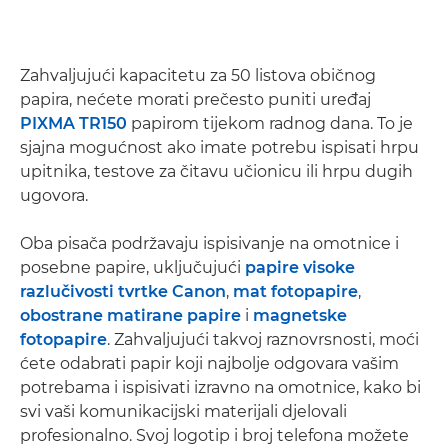
Zahvaljujući kapacitetu za 50 listova običnog
papira, nećete morati prečesto puniti uređaj
PIXMA TR150
papirom tijekom radnog dana. To je
sjajna mogućnost ako imate potrebu ispisati hrpu
upitnika, testove za čitavu učionicu ili hrpu dugih
ugovora.
Oba pisača podržavaju ispisivanje na omotnice i
posebne papire, uključujući
papire visoke
razlučivosti tvrtke Canon
,
mat fotopapire
,
obostrane matirane papire
i
magnetske
fotopapire
. Zahvaljujući takvoj raznovrsnosti, moći
ćete odabrati papir koji najbolje odgovara vašim
potrebama i ispisivati izravno na omotnice, kako bi
svi vaši komunikacijski materijali djelovali
profesionalno. Svoj logotip i broj telefona možete