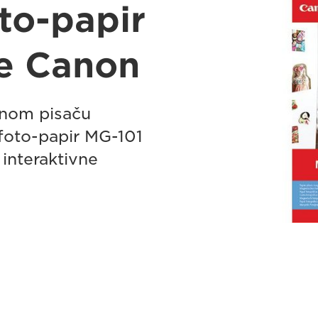
to-papir
ke Canon
nom pisaču
foto-papir MG-101
 interaktivne