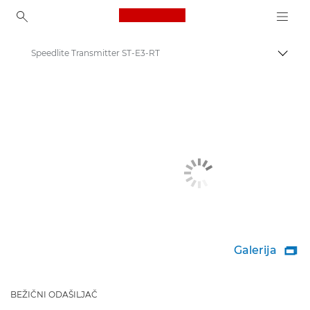
Canon Logo, back to ho
Speedlite Transmitter ST-E3-RT
Uklju
Canon
Digitalni fotoaparati
Galerija

BEŽIČNI ODAŠILJAČ