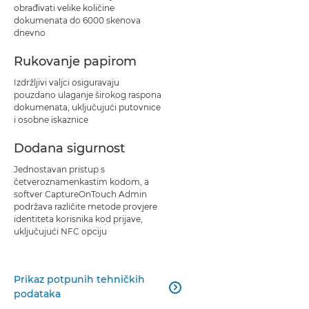
obrađivati velike količine
dokumenata do 6000 skenova
dnevno
Rukovanje papirom
Izdržljivi valjci osiguravaju
pouzdano ulaganje širokog raspona
dokumenata, uključujući putovnice
i osobne iskaznice
Dodana sigurnost
Jednostavan pristup s
četveroznamenkastim kodom, a
softver CaptureOnTouch Admin
podržava različite metode provjere
identiteta korisnika kod prijave,
uključujući NFC opciju
Prikaz potpunih tehničkih

podataka