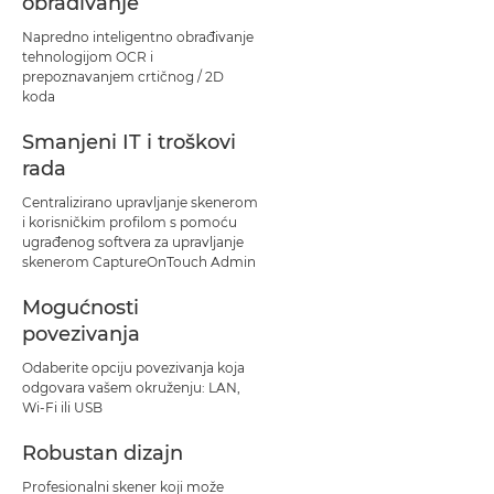
obrađivanje
Napredno inteligentno obrađivanje
tehnologijom OCR i
prepoznavanjem crtičnog / 2D
koda
Smanjeni IT i troškovi
rada
Centralizirano upravljanje skenerom
i korisničkim profilom s pomoću
ugrađenog softvera za upravljanje
skenerom CaptureOnTouch Admin
Mogućnosti
povezivanja
Odaberite opciju povezivanja koja
odgovara vašem okruženju: LAN,
Wi-Fi ili USB
Robustan dizajn
Profesionalni skener koji može