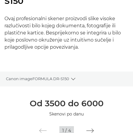
S150
Ovaj profesionalni skener proizvodi slike visoke
razlučivosti bilo kojeg dokumenta, fotografije ili
plastične kartice. Besprijekorno se integrira u bilo
koje poslovno okruženje uz intuitivno sučelje i
prilagodljive opcije povezivanja.
Canon imageFORMULA DR-S150
Toggle breadcrumbs
Pregled
Od 3500 do 6000
Tehnički podaci
Skenovi po danu
Galerija
1
/
4