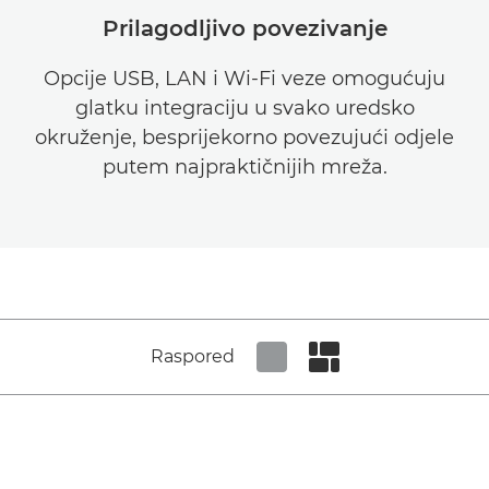
Prilagodljivo povezivanje
Opcije USB, LAN i Wi-Fi veze omogućuju
glatku integraciju u svako uredsko
okruženje, besprijekorno povezujući odjele
putem najpraktičnijih mreža.
Raspored
Set tiled view
Set masonry view