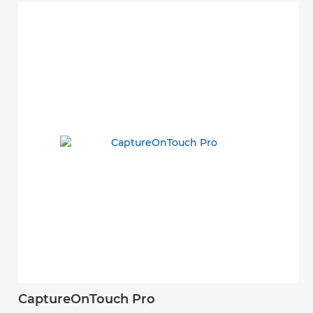
CaptureOnTouch Pro
C