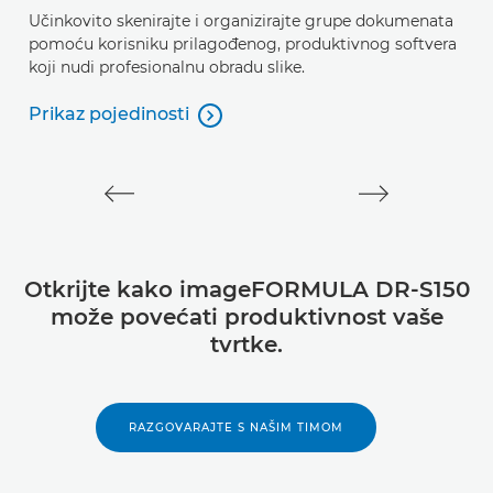
Učinkovito skenirajte i organizirajte grupe dokumenata
Op
pomoću korisniku prilagođenog, produktivnog softvera
o
koji nudi profesionalnu obradu slike.
p
d
Prikaz pojedinosti

Prikaz pojedinosti
P
P
Otkrijte kako imageFORMULA DR-S150
može povećati produktivnost vaše
tvrtke.
RAZGOVARAJTE S NAŠIM TIMOM