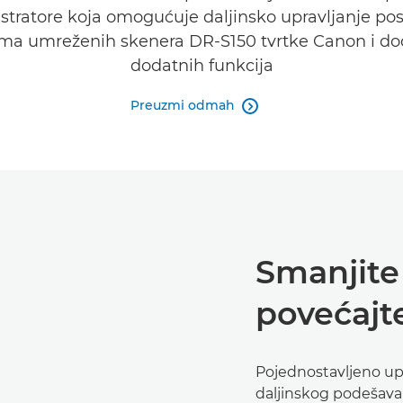
stratore koja omogućuje daljinsko upravljanje po
ma umreženih skenera DR-S150 tvrtke Canon i d
dodatnih funkcija
Preuzmi odmah

Smanjite 
povećajt
Pojednostavljeno up
daljinskog podešavan