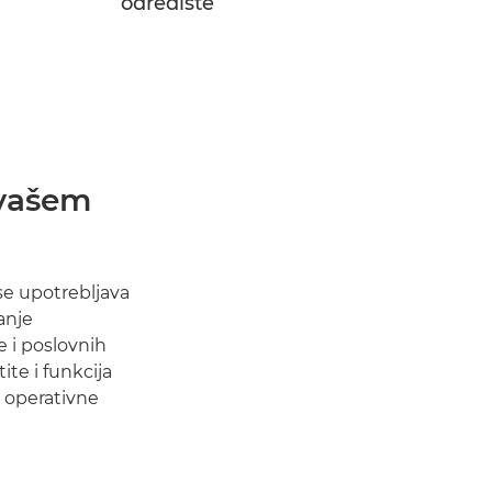
odredište
vašem
se upotrebljava
anje
 i poslovnih
ite i funkcija
i operativne