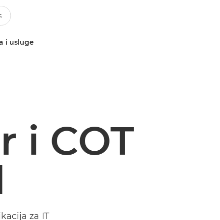
a i usluge
r i COT
l
acija za IT