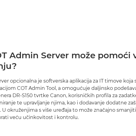
T Admin Server može pomoći 
nju?
er opcionalna je softverska aplikacija za IT timove koja 
kacijom COT Admin Tool, a omogućuje daljinsko podešav
era DR-S150 tvrtke Canon, korisničkih profila za zadatke
iranje te upravljanje njima, kao i dodavanje dodatne zašt
e. U okruženjima s više uređaja to može značajno smanjit
rati veću učinkovitost i kontrolu.