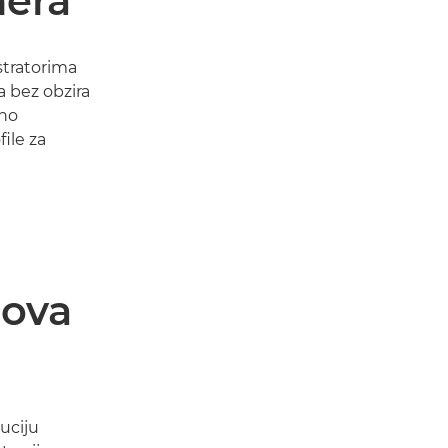
era
tratorima
a bez obzira
lno
file za
hova
uciju