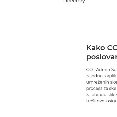
Directory
Kako CO
poslova
COT Admin Serv
zajedno s apli
umreženih sken
procesa za sken
za obradu slik
troškove, osigu