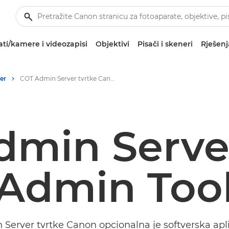
ti/kamere i videozapisi
Objektivi
Pisači i skeneri
Rješenj
er
COT Admin Server tvrtke Canon
min Serve
Admin Too
Server tvrtke Canon opcionalna je softverska aplik