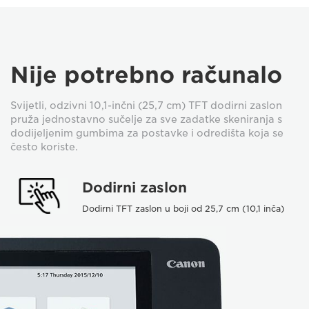
Nije potrebno računalo
Svijetli, odzivni 10,1-inčni (25,7 cm) TFT dodirni zaslon
pruža jednostavno sučelje za sve zadatke skeniranja s
dodijeljenim gumbima za postavke i odredišta koja se
često koriste.
Dodirni zaslon
Dodirni TFT zaslon u boji od 25,7 cm (10,1 inča)