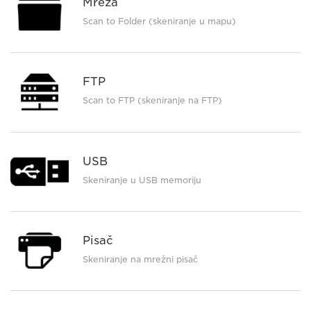
Mreža
Scan to Folder (skeniranje u mapu)
FTP
Scan to FTP (skeniranje na FTP)
USB
Skeniranje u USB memoriju
Pisač
Skeniranje na mrežni pisač