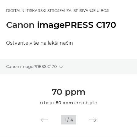
DIGITALNI TISKARSKI STROJEVI ZA ISPISIVANJE U BOJI
Canon
imagePRESS C170
Ostvarite više na lakši način
Canon imagePRESS C170
Toggle breadcrumbs
Pregled
70 ppm
Tehnički podaci
u boji i
80 ppm
crno-bijelo
Podrška
1
/
4