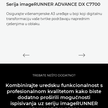
Serija imageRUNNER ADVANCE DX C7700
i
Osigurajte višenamjenske A3 uređaje u boji koji digitalnu
Os
transformaciju vaše tvrtke podržavaju naprednim
pr
rješenjima u oblaku.
r
TREBATE NEŠTO DODATNO?
Kombinirajte uredsku funkcionalnost s
profesionalnom kvalitetom kako biste
dodatno proširili mogućnosti
ispisivanja uz seriju imageRUNNER