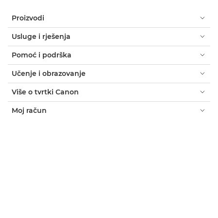
Proizvodi
Usluge i rješenja
Pomoć i podrška
Učenje i obrazovanje
Više o tvrtki Canon
Moj račun
Uvjeti i odredbe
Obavijest o kolačićima
Dostupnost
Privatnost
Izjava o modernom ropstvu (PDF)
Kupac: gdje kupiti
Poslovna rješenja: gdje kupiti
Postavke kolačića
Canon Bosnia