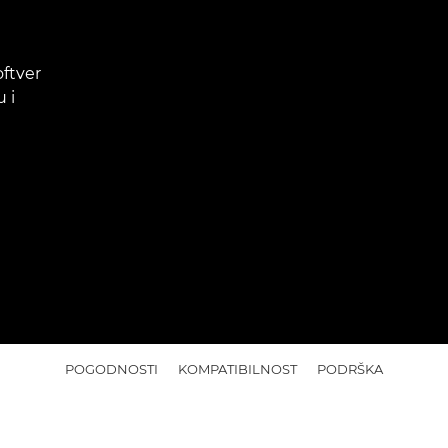
oftver
 i
POGODNOSTI
KOMPATIBILNOST
PODRŠKA