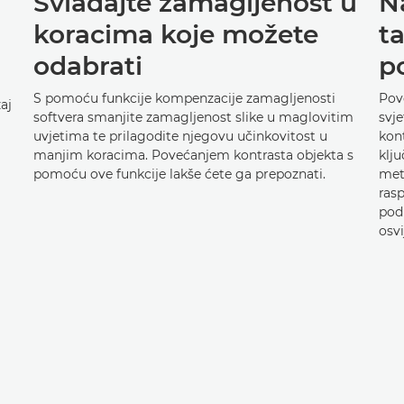
Svladajte zamagljenost u
Na
koracima koje možete
ta
odabrati
p
S pomoću funkcije kompenzacije zamagljenosti
Pove
aj
softvera smanjite zamagljenost slike u maglovitim
svje
uvjetima te prilagodite njegovu učinkovitost u
kon
manjim koracima. Povećanjem kontrasta objekta s
klju
pomoću ove funkcije lakše ćete ga prepoznati.
met
rasp
pod
osvi