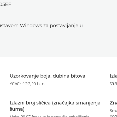
105EF
sustavom Windows za postavljanje u
Uzorkovanje boja, dubina bitova
Izl
YCbCr 4:2:2, 10-bitni
59.9
Izlazni broj sličica (značajka smanjenja
Zna
šuma)
Sma
pod
Maks. 29,97 fps (ako je područje poboljšanja