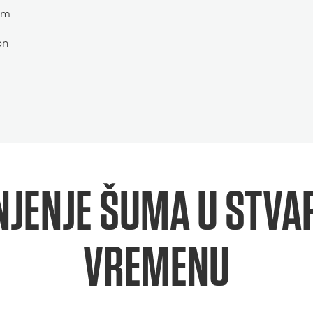
nom
on
JENJE ŠUMA U STV
VREMENU