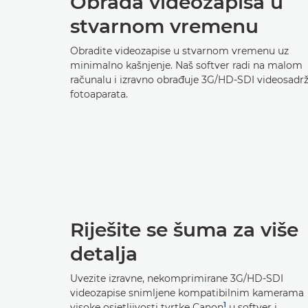
Obrada videozapisa u
stvarnom vremenu
Obradite videozapise u stvarnom vremenu uz
minimalno kašnjenje. Naš softver radi na malom
računalu i izravno obrađuje 3G/HD-SDI videosadrž
fotoaparata.
Riješite se šuma za više
detalja
Uvezite izravne, nekomprimirane 3G/HD-SDI
videozapise snimljene kompatibilnim kamerama
1
visoke osjetljivosti tvrtke Canon
u softver i