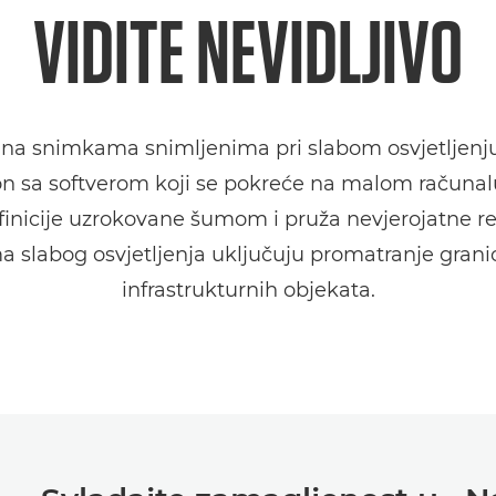
VIDITE
NEVIDLJIVO
je na snimkama snimljenima pri slabom osvjetljenj
anon sa softverom koji se pokreće na malom račun
efinicije uzrokovane šumom i pruža nevjerojatne rez
a slabog osvjetljenja uključuju promatranje granic
infrastrukturnih objekata.