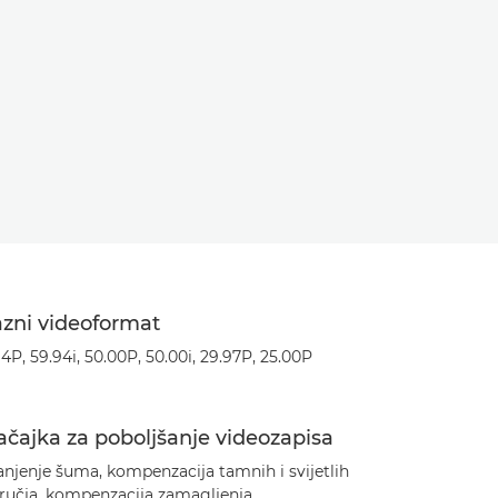
azni videoformat
4P, 59.94i, 50.00P, 50.00i, 29.97P, 25.00P
čajka za poboljšanje videozapisa
njenje šuma, kompenzacija tamnih i svijetlih
ručja, kompenzacija zamagljenja