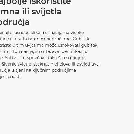
jbolje iskoristite
mna ili svijetla
odručja
ćajte jasnoću slike u situacijama visoke
tline ili u vrlo tamnim područjima. Gubitak
trasta u tim uvjetima može uzrokovati gubitak
čnih informacija, što otežava identifikaciju
e. Softver to sprječava tako što smanjuje
ršivanje svjetla istaknutih dijelova ili osvjetljava
ručja u sjeni na ključnim područjima
jetljenosti.