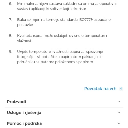
Minimalni zahtjevi sustava sukladni su onima za operativni
sustav i aplikacijski softver koji se koriste.
Buka se mjeri na temelju standarda ISO7779 uz zadane
postavke.
Kvaliteta ispisa može oslabjeti ovisno o temperaturi i
vlažnosti
Uvjete temperature i vlažnosti papira za ispisivanje
fotografija i sl. potražite u papirnatom pakiranju ili
priručniku s uputama priloženom s papirom
Povratak na vrh
Proizvodi
Usluge i rješenja
Pomoć i podrška