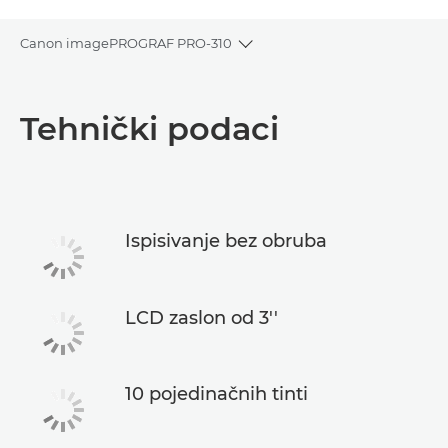
Canon imagePROGRAF PRO-310
Toggle breadcrumbs
Pregled
Tehnički podaci
Tehnički podaci
Podrška
Ispisivanje bez obruba
LCD zaslon od 3''
10 pojedinačnih tinti