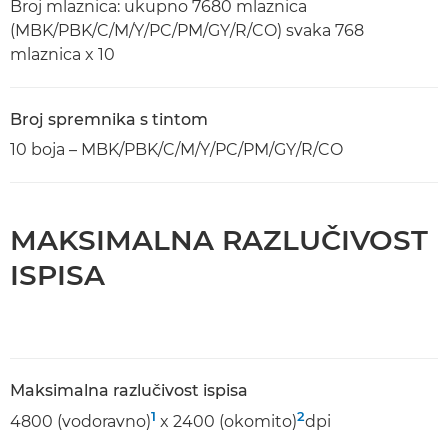
Broj mlaznica: ukupno 7680 mlaznica
(MBK/PBK/C/M/Y/PC/PM/GY/R/CO) svaka 768
mlaznica x 10
Broj spremnika s tintom
10 boja – MBK/PBK/C/M/Y/PC/PM/GY/R/CO
MAKSIMALNA RAZLUČIVOST
ISPISA
Maksimalna razlučivost ispisa
1
2
4800 (vodoravno)
x 2400 (okomito)
dpi