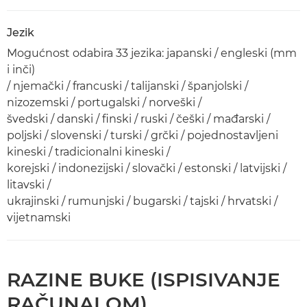
Jezik
Mogućnost odabira 33 jezika: japanski / engleski (mm
i inči)
/ njemački / francuski / talijanski / španjolski /
nizozemski / portugalski / norveški /
švedski / danski / finski / ruski / češki / mađarski /
poljski / slovenski / turski / grčki / pojednostavljeni
kineski / tradicionalni kineski /
korejski / indonezijski / slovački / estonski / latvijski /
litavski /
ukrajinski / rumunjski / bugarski / tajski / hrvatski /
vijetnamski
RAZINE BUKE (ISPISIVANJE
RAČUNALOM)