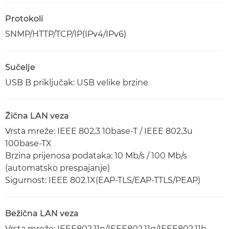
Protokoli
SNMP/HTTP/TCP/IP(IPv4/IPv6)
Sučelje
USB B priključak: USB velike brzine
Žična LAN veza
Vrsta mreže: IEEE 802.3 10base-T / IEEE 802.3u
100base-TX
Brzina prijenosa podataka: 10 Mb/s / 100 Mb/s
(automatsko prespajanje)
Sigurnost: IEEE 802.1X(EAP-TLS/EAP-TTLS/PEAP)
Bežična LAN veza
Vrsta mreže: IEEE802.11n/IEEE802.11g/IEEE802.11b