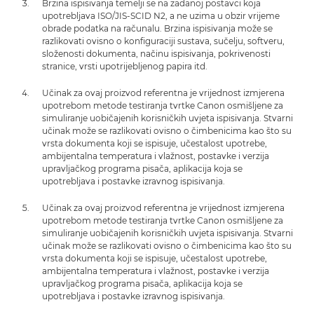
Brzina ispisivanja temelji se na zadanoj postavci koja
upotrebljava ISO/JIS-SCID N2, a ne uzima u obzir vrijeme
obrade podatka na računalu. Brzina ispisivanja može se
razlikovati ovisno o konfiguraciji sustava, sučelju, softveru,
složenosti dokumenta, načinu ispisivanja, pokrivenosti
stranice, vrsti upotrijebljenog papira itd.
Učinak za ovaj proizvod referentna je vrijednost izmjerena
upotrebom metode testiranja tvrtke Canon osmišljene za
simuliranje uobičajenih korisničkih uvjeta ispisivanja. Stvarni
učinak može se razlikovati ovisno o čimbenicima kao što su
vrsta dokumenta koji se ispisuje, učestalost upotrebe,
ambijentalna temperatura i vlažnost, postavke i verzija
upravljačkog programa pisača, aplikacija koja se
upotrebljava i postavke izravnog ispisivanja.
Učinak za ovaj proizvod referentna je vrijednost izmjerena
upotrebom metode testiranja tvrtke Canon osmišljene za
simuliranje uobičajenih korisničkih uvjeta ispisivanja. Stvarni
učinak može se razlikovati ovisno o čimbenicima kao što su
vrsta dokumenta koji se ispisuje, učestalost upotrebe,
ambijentalna temperatura i vlažnost, postavke i verzija
upravljačkog programa pisača, aplikacija koja se
upotrebljava i postavke izravnog ispisivanja.