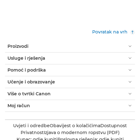
Povratak na vrh
Proizvodi
Usluge i rješenja
Pomoć i podrška
Učenje i obrazovanje
Više o tvrtki Canon
Moj račun
Uvjeti i odredbe
Obavijest o kolačićima
Dostupnost
Privatnost
Izjava o modernom ropstvu (PDF)
Kupac: gdje kupiti
Poslovna rješenja: gdje kupiti