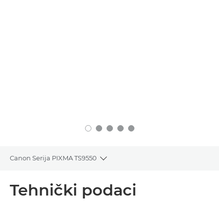
Canon Serija PIXMA TS9550
Toggle breadcrumbs
Pregled
Tehnički podaci
Tehnički podaci