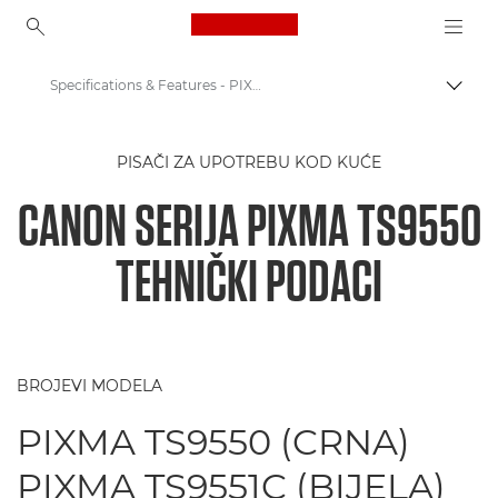
Canon Logo, back to ho
Specifications & Features - PIXMA TS9550 Series
Uklju
Canon
PISAČI ZA UPOTREBU KOD KUĆE
Pisači tvrtke Canon
CANON SERIJA PIXMA TS9550
PIXMA TS9550 Series - Printers
TEHNIČKI PODACI
BROJEVI MODELA
PIXMA TS9550 (CRNA)
PIXMA TS9551C (BIJELA)