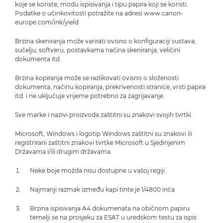
koje se koriste, modu ispisivanja i tipu papira koji se koristi.
Podatke o učinkovitosti potražite na adresi www.canon-
europe.com/ink/yield
Brzina skeniranja može varirati ovisno o konfiguraciji sustava,
sučelju, softveru, postavkama načina skeniranja, veličini
dokumenta itd.
Brzina kopiranja može se razlikovati ovisno o složenosti
dokumenta, načinu kopiranja, prekrivenosti stranice, vrsti papira
itd. i ne uključuje vrijeme potrebno za zagrijavanje.
Sve marke i nazivi proizvoda zaštitni su znakovi svojih tvrtki.
Microsoft, Windows i logotip Windows zaštitni su znakovi ili
registrirani zaštitni znakovi tvrtke Microsoft u Sjedinjenim
Državama i/ili drugim državama.
Neke boje možda nisu dostupne u vašoj regiji.
Najmanji razmak između kapi tinte je 1/4800 inča
Brzina ispisivanja A4 dokumenata na običnom papiru
temelji se na prosjeku za ESAT u uredskom testu za ispis