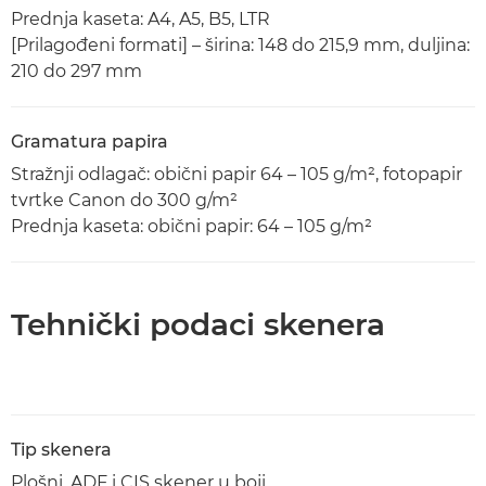
Prednja kaseta: A4, A5, B5, LTR
[Prilagođeni formati] – širina: 148 do 215,9 mm, duljina:
210 do 297 mm
Gramatura papira
Stražnji odlagač: obični papir 64 – 105 g/m², fotopapir
tvrtke Canon do 300 g/m²
Prednja kaseta: obični papir: 64 – 105 g/m²
Tehnički podaci skenera
Tip skenera
Plošni, ADF i CIS skener u boji