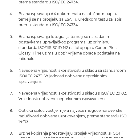
prema standardu ISO/IEC 24734.
Brzina ispisivanja A4 dokumenata na običnom papiru
temelji se na prosjeku za ESAT u uredskom testu za ispis
prema standardu ISO/IEC 24734.
Brzina ispisivanja fotografija temelji se na zadanim
postavkama upravljačkog programa, uz primjenu
standarda ISO/JIS-SCID N2 na fotopapiru Canon Plus
Glossy II i ne uzima u obzir vrijeme obrade podataka na
računalu.
Navedena vrijednost iskoristivosti u skladu sa standardom
ISO/IEC 24711. Vrijednosti dobivene neprekidnim
ispisivanjem.
Navedena vrijednost iskoristivosti u skladu s ISO/IEC 29102.
Vrijednosti dobivene neprekidnim ispisivanjem.
Optička razlučivost je mjera najveće moguće hardverske
razlučivosti dobivena uzorkovanjem, prema standardu ISO
14473.
Brzine kopiranja predstavljaju prosjek vrijednosti sFCOT i