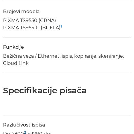
Brojevi modela
PIXMA TS9550 (CRNA)
1
PIXMA TS9551C (BIJELA)
Funkcije
Bežična veza / Ethernet, ispis, kopiranje, skeniranje,
Cloud Link
Specifikacije pisača
Razlučivost ispisa
2
Do 4800
x 1200 dpi