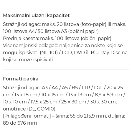
Maksimalni ulazni kapacitet
Stražnji odlagač: maks. 20 listova (foto-papir) ili maks.
100 listova A4/ 50 listova A3 (obični papir)
Prednja kaseta: maks. 100 listova (obični papir)
Višenamjenski odlagač: naljepnice za nokte koje se
mogu ispisivati (NL-101) / 1 CD, DVD ili Blu-Ray Disc na
koji se može ispisivati
Formati papira
Stražnji odlagač: A3 / A4 / A5 / B5 / LTR / LGL / 20 x 25
cm / 13 x 18 cm / 10 x 15 cm / 13 x 13 cm / 8,9 x 8,9 cm /
10 x 10 cm / 17,5 x 25 cm / 25 x 30 cm / 30 x 30 cm,
omotnice (DL, COM10)
[Prilagođeni formati] – širina: 55 do 215,9 mm, duljina:
89 do 676 mm