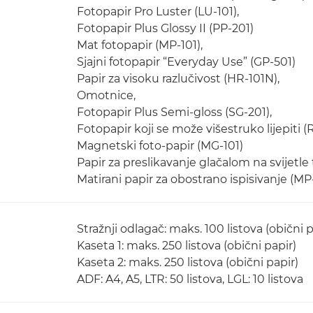
Fotopapir Pro Luster (LU-101),
Fotopapir Plus Glossy II (PP-201)
Mat fotopapir (MP-101),
Sjajni fotopapir “Everyday Use” (GP-501)
Papir za visoku razlučivost (HR-101N),
Omotnice,
Fotopapir Plus Semi-gloss (SG-201),
Fotopapir koji se može višestruko lijepiti (
Magnetski foto-papir (MG-101)
Papir za preslikavanje glačalom na svijetle 
Matirani papir za obostrano ispisivanje (MP
Stražnji odlagač: maks. 100 listova (obični p
Kaseta 1: maks. 250 listova (obični papir)
Kaseta 2: maks. 250 listova (obični papir)
ADF: A4, A5, LTR: 50 listova, LGL: 10 listova