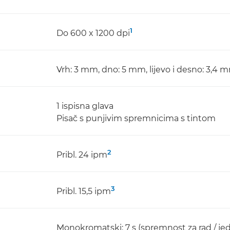
1
Do 600 x 1200 dpi
Vrh: 3 mm, dno: 5 mm, lijevo i desno: 3,4 
1 ispisna glava
Pisač s punjivim spremnicima s tintom
2
Pribl. 24 ipm
3
Pribl. 15,5 ipm
Monokromatski: 7 s (spremnost za rad / je