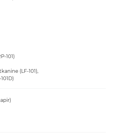
RP-101)
tkanine (LF-101),
-101D)
apir)