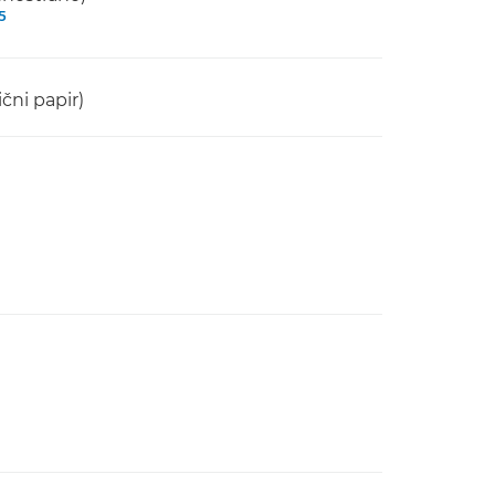
5
čni papir)