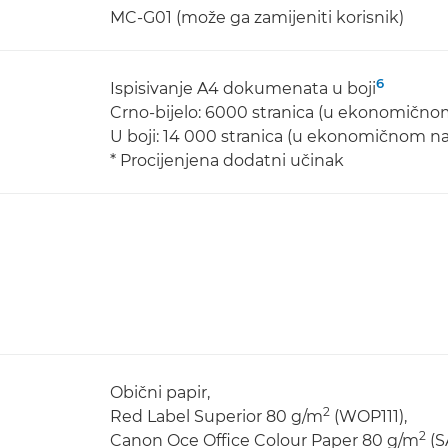
MC-G01 (može ga zamijeniti korisnik)
6
Ispisivanje A4 dokumenata u boji
Crno-bijelo: 6000 stranica (u ekonomično
U boji: 14 000 stranica (u ekonomičnom na
* Procijenjena dodatni učinak
Obični papir,
2
Red Label Superior 80 g/m
(WOP111),
2
Canon Oce Office Colour Paper 80 g/m
(S