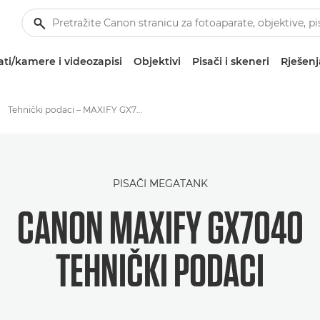
ti/kamere i videozapisi
Objektivi
Pisači i skeneri
Rješenj
Tehnički podaci – MAXIFY GX7040
PISAČI MEGATANK
CANON MAXIFY GX7040
TEHNIČKI PODACI