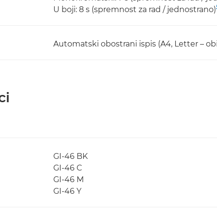
U boji: 8 s (spremnost za rad / jednostrano)
Automatski obostrani ispis (A4, Letter – obi
ci
GI-46 BK
GI-46 C
GI-46 M
GI-46 Y