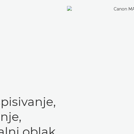
spisivanje,
nje,
alni oblak