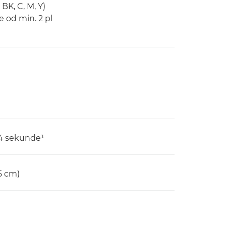
BK, C, M, Y)
e od min. 2 pl
 44 sekunde¹
15 cm)