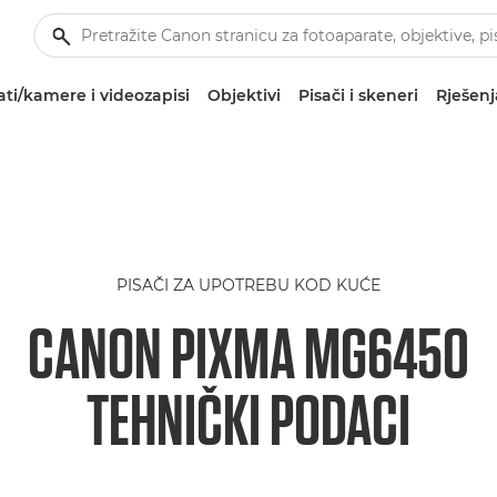
ti/kamere i videozapisi
Objektivi
Pisači i skeneri
Rješenj
PISAČI ZA UPOTREBU KOD KUĆE
CANON PIXMA MG6450
TEHNIČKI PODACI